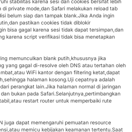
 stabilitas karena sesi dan cookies bersifat lebih
di private mode,dan Safari melakukan reload tab
si belum siap dan tampak blank.Jika Anda ingin
tin,dan pastikan cookies tidak diblokir
ogin bisa gagal karena sesi tidak dapat tersimpan,dan
 karena script verifikasi tidak bisa menetapkan
ring memunculkan blank putih,khususnya jika
g yang gagal di-resolve oleh DNS atau tertahan oleh
mbat,atau WiFi kantor dengan filtering ketat,dapat
uh,sehingga halaman kosong.Uji cepatnya adalah
 dari perangkat lain.Jika halaman normal di jaringan
t dan bukan pada Safari.Selanjutnya,pertimbangkan
abil,atau restart router untuk memperbaiki rute
 VPN juga dapat memengaruhi pemuatan resource
nsi,atau memicu kebijakan keamanan tertentu.Saat