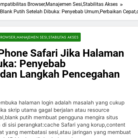
mpatibilitas Browser,Manajemen Sesi,Stabilitas Akses
n Blank Putih Setelah Dibuka: Penyebab Umum,Perbaikan Cepa
BROWSER,MANAJEMEN SESI,STABILITAS AKSES
iPhone Safari Jika Halaman
buka: Penyebab
,dan Langkah Pencegahan
membuka halaman login adalah masalah yang cukup
ka skrip utama gagal berjalan atau resource
ual,blank putih membuat pengguna mengira situs
di sisi perangkat:cache Safari yang korup,content
at yang membatasi sesi,atau jaringan yang membuat