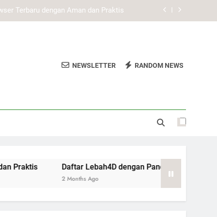
wser Terbaru dengan Aman dan Praktis
Panduan Registrasi yang Lebih Terarah
 Kaya787 Link Alternatif Secara Aman
NEWSLETTER
RANDOM NEWS
bah4D Login dengan Aman dan Terarah
wser Terbaru dengan Aman dan Praktis
uk Semangat Hidup Yang Lebih Positif.
Panduan Registrasi yang Lebih Terarah
 Kaya787 Link Alternatif Secara Aman
Daftar Lebah4D dengan Panduan Registrasi yang Lebih 
2 Months Ago