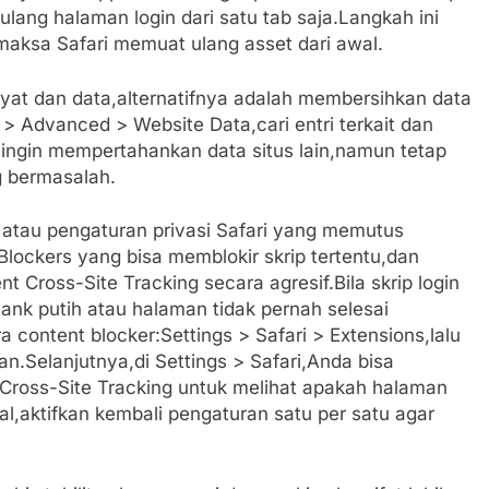
ulang halaman login dari satu tab saja.Langkah ini
maksa Safari memuat ulang asset dari awal.
yat dan data,alternatifnya adalah membersihkan data
ri > Advanced > Website Data,cari entri terkait dan
a ingin mempertahankan data situs lain,namun tetap
g bermasalah.
 atau pengaturan privasi Safari yang memutus
lockers yang bisa memblokir skrip tertentu,dan
Cross-Site Tracking secara agresif.Bila skrip login
blank putih atau halaman tidak pernah selesai
content blocker:Settings > Safari > Extensions,lalu
an.Selanjutnya,di Settings > Safari,Anda bisa
ross-Site Tracking untuk melihat apakah halaman
al,aktifkan kembali pengaturan satu per satu agar