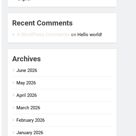
Recent Comments
A WordPress Commenter
on
Hello world!
Archives
June 2026
May 2026
April 2026
March 2026
February 2026
January 2026