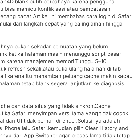
bah4D,blank putih berbahaya karena pengguna
tu bisa memicu konflik sesi atau pembatasan
dang padat.Artikel ini membahas cara login di Safari
mulai dari langkah cepat yang paling aman hingga
ahnya bukan sekadar pemuatan yang belum
blank ketika halaman masih menunggu script besar
istem karena manajemen memori.Tunggu 5–10
uk refresh sekali,atau buka ulang halaman di tab
-kali karena itu menambah peluang cache makin kacau
halaman tetap blank,segera lanjutkan ke diagnosis
che dan data situs yang tidak sinkron.Cache
Jika Safari menyimpan versi lama yang tidak cocok
al dan UI tidak pernah dirender.Solusinya adalah
 iPhone lalu Safari,kemudian pilih Clear History and
hnya dari App Switcher agar proses lama tidak tetap