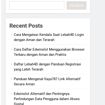
SEARCH
Recent Posts
Cara Mengatasi Kendala Saat Lebah4D Login
dengan Aman dan Terarah
Cara Daftar Edwinslot Menggunakan Browser
Terbaru dengan Aman dan Praktis
Daftar Lebah4D dengan Panduan Registrasi
yang Lebih Terarah
Panduan Mengenal Kaya787 Link Alternatif
Secara Aman
Edwinslot Alternatif dan Pentingnya
Perlindungan Data Pengguna dalam Akses
Digital