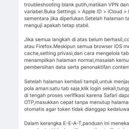
troubleshooting blank putih,matikan VPN da
variabel.Buka Settings > Apple ID > iCloud 
sementara jika diperlukan.Setelah halaman 
menguji apakah tetap stabil.
Jika semua langkah di atas belum berhasil,co
atau Firefox.Meskipun semua browser iOS m
cache,setting privasi,dan cara mengelola ta
menampilkan halaman normal,masalah kemung
pembersihan data serta penonaktifan content 
Setelah halaman kembali tampil,untuk menjag
pola aman:satu tab saja,klik login sekali,tung
di tengah proses verifikasi karena Safari d
OTP,masukkan cepat tanpa menutup halaman t
otomatis agar token tidak dianggap kedaluw
Dalam kerangka E-E-A-T,panduan ini menek