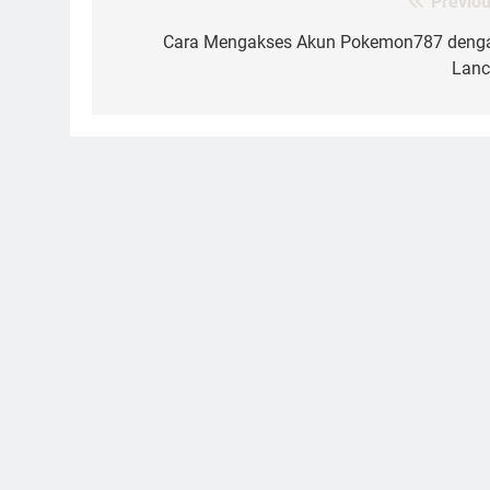
Previou
Post
navigation
Cara Mengakses Akun Pokemon787 deng
Lanc