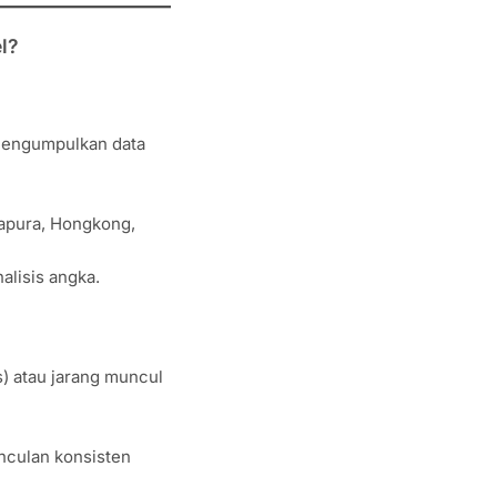
l?
mengumpulkan data
gapura, Hongkong,
nalisis angka.
s) atau jarang muncul
nculan konsisten