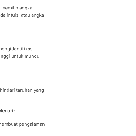
 memilih angka
a intuisi atau angka
engidentifikasi
tinggi untuk muncul
indari taruhan yang
Menarik
i membuat pengalaman