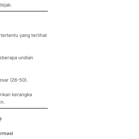
ijak.
ertentu yang terlihat
beberapa undian
esar (26-50).
rikan kerangka
in.
?
ormasi