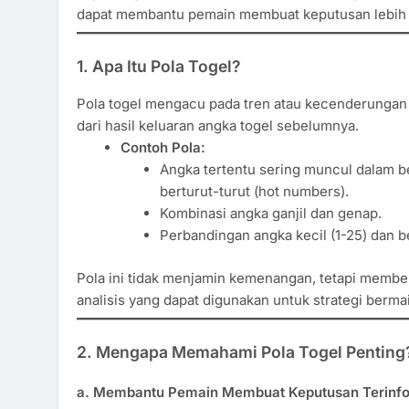
dapat membantu pemain membuat keputusan lebih b
1. Apa Itu Pola Togel?
Pola togel mengacu pada tren atau kecenderungan t
dari hasil keluaran angka togel sebelumnya.
Contoh Pola:
Angka tertentu sering muncul dalam 
berturut-turut (hot numbers).
Kombinasi angka ganjil dan genap.
Perbandingan angka kecil (1-25) dan b
Pola ini tidak menjamin kemenangan, tetapi membe
analisis yang dapat digunakan untuk strategi berma
2. Mengapa Memahami Pola Togel Penting
a. Membantu Pemain Membuat Keputusan Terinf