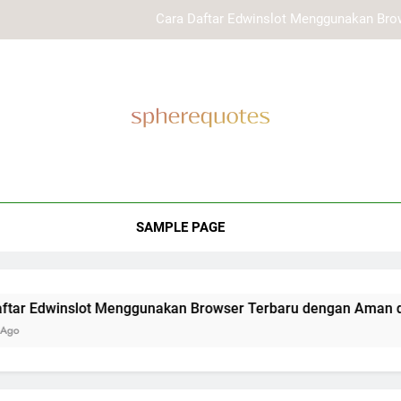
Cara Daftar Edwinslot Menggunakan Bro
Daftar Lebah4D dengan 
Panduan Mengenal
Cara Mengatasi Kendala Saat Le
ere Quotes
Cara Daftar Edwinslot Menggunakan Bro
utipan Motivasi Dan Inspirasi Harian Dari Sphere Quotes. Unt
Daftar Lebah4D dengan 
SAMPLE PAGE
Panduan Mengenal
lot Menggunakan Browser Terbaru dengan Aman dan Praktis