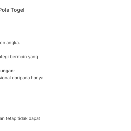
Pola Togel
ren angka.
tegi bermain yang
tungan:
sional daripada hanya
n tetap tidak dapat