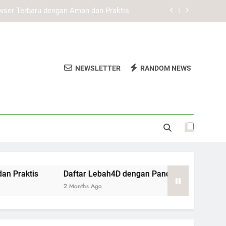
wser Terbaru dengan Aman dan Praktis
Panduan Registrasi yang Lebih Terarah
 Kaya787 Link Alternatif Secara Aman
NEWSLETTER
RANDOM NEWS
bah4D Login dengan Aman dan Terarah
wser Terbaru dengan Aman dan Praktis
uk Semangat Hidup Yang Lebih Positif.
Panduan Registrasi yang Lebih Terarah
 Kaya787 Link Alternatif Secara Aman
Daftar Lebah4D dengan Panduan Registrasi yang Lebih 
2 Months Ago