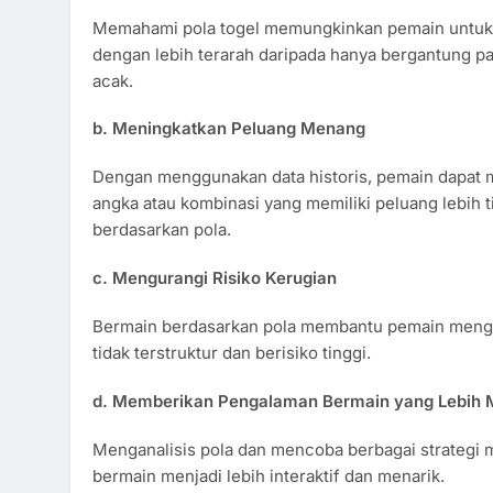
Memahami pola togel memungkinkan pemain untuk
dengan lebih terarah daripada hanya bergantung pad
acak.
b. Meningkatkan Peluang Menang
Dengan menggunakan data historis, pemain dapat m
angka atau kombinasi yang memiliki peluang lebih 
berdasarkan pola.
c. Mengurangi Risiko Kerugian
Bermain berdasarkan pola membantu pemain mengh
tidak terstruktur dan berisiko tinggi.
d. Memberikan Pengalaman Bermain yang Lebih 
Menganalisis pola dan mencoba berbagai strateg
bermain menjadi lebih interaktif dan menarik.