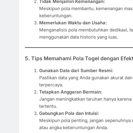
Tidak Menjamin Kemenangan:
Meskipun pola membantu, kemenangan masi
keberuntungan.
Memerlukan Waktu dan Usaha:
Menganalisis pola membutuhkan dedikasi, te
menggunakan data historis yang luas.
5. Tips Memahami Pola Togel dengan Efekt
Gunakan Data dari Sumber Resmi:
Pastikan data yang Anda gunakan akurat dan
terpercaya.
Tetapkan Anggaran Bermain:
Jangan meningkatkan taruhan hanya karena 
tertentu.
Gabungkan Pola dan Intuisi:
Meskipun pola penting, jangan sepenuhnya 
atau angka keberuntungan Anda.