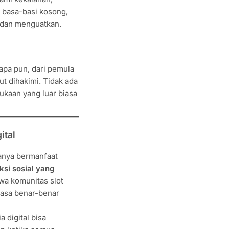
 basa-basi kosong,
 dan menguatkan.
apa pun, dari pemula
ut dihakimi. Tidak ada
ukaan yang luar biasa
ital
hanya bermanfaat
ksi sosial yang
a komunitas slot
asa benar-benar
 digital bisa