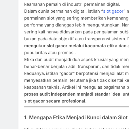
keamanan pemain di industri permainan digital.
Dalam dunia permainan digital, istilah “
slot gacor
” 
permainan slot yang sering memberikan kemenanga
performa yang dianggap lebih menguntungkan. Nam
sering kali hanya didasarkan pada pengalaman subj
bukan pada data objektif atau transparansi sistem. 
mengukur slot gacor melalui kacamata etika dan 
popularitas atau promosi.
Etika dan audit menjadi dua aspek krusial yang men
benar-benar berjalan adil, transparan, dan tidak m
keduanya, istilah “gacor” berpotensi menjadi alat m
menyesatkan pemain, terutama jika tidak disertai k
keabsahan teknis. Artikel ini mengulas bagaimana
p
proses audit independen menjadi standar ideal unt
slot gacor secara profesional.
1. Mengapa Etika Menjadi Kunci dalam Slot