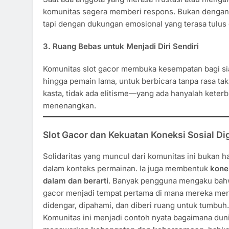
komunitas segera memberi respons. Bukan dengan
tapi dengan dukungan emosional yang terasa tulus
3.
Ruang Bebas untuk Menjadi Diri Sendiri
Komunitas slot gacor membuka kesempatan bagi si
hingga pemain lama, untuk berbicara tanpa rasa tak
kasta, tidak ada elitisme—yang ada hanyalah keterb
menenangkan.
Slot Gacor dan Kekuatan Koneksi Sosial Dig
Solidaritas yang muncul dari komunitas ini bukan 
dalam konteks permainan. Ia juga membentuk
kone
dalam dan berarti
. Banyak pengguna mengaku bahw
gacor menjadi tempat pertama di mana mereka mer
didengar, dipahami, dan diberi ruang untuk tumbuh.
Komunitas ini menjadi contoh nyata bagaimana dunia