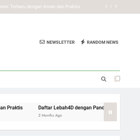
wser Terbaru dengan Aman dan Praktis
Panduan Registrasi yang Lebih Terarah
 Kaya787 Link Alternatif Secara Aman
NEWSLETTER
RANDOM NEWS
bah4D Login dengan Aman dan Terarah
wser Terbaru dengan Aman dan Praktis
uk Semangat Hidup Yang Lebih Positif.
Panduan Registrasi yang Lebih Terarah
 Kaya787 Link Alternatif Secara Aman
Daftar Lebah4D dengan Panduan Registrasi yang Lebih T
2 Months Ago