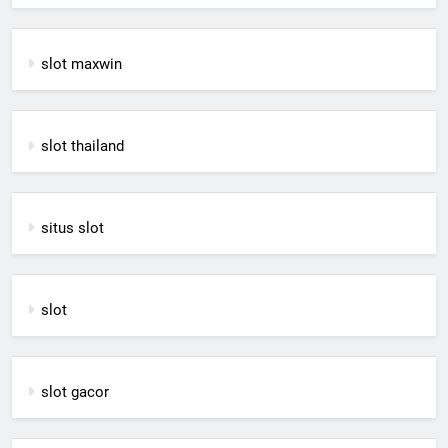
slot maxwin
slot thailand
situs slot
slot
slot gacor