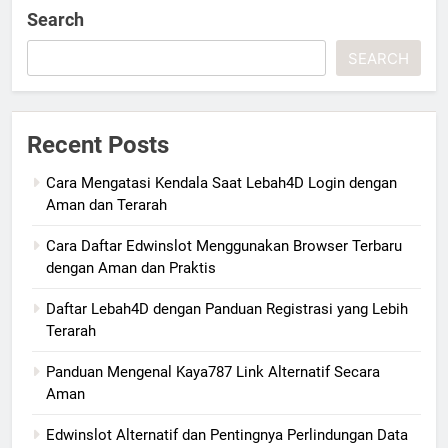
Search
SEARCH
Recent Posts
Cara Mengatasi Kendala Saat Lebah4D Login dengan
Aman dan Terarah
Cara Daftar Edwinslot Menggunakan Browser Terbaru
dengan Aman dan Praktis
Daftar Lebah4D dengan Panduan Registrasi yang Lebih
Terarah
Panduan Mengenal Kaya787 Link Alternatif Secara
Aman
Edwinslot Alternatif dan Pentingnya Perlindungan Data