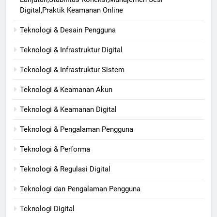
Digital,Praktik Keamanan Online
Teknologi & Desain Pengguna
Teknologi & Infrastruktur Digital
Teknologi & Infrastruktur Sistem
Teknologi & Keamanan Akun
Teknologi & Keamanan Digital
Teknologi & Pengalaman Pengguna
Teknologi & Performa
Teknologi & Regulasi Digital
Teknologi dan Pengalaman Pengguna
Teknologi Digital