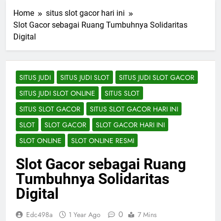
Home
situs slot gacor hari ini
Slot Gacor sebagai Ruang Tumbuhnya Solidaritas
Digital
SITUS JUDI
SITUS JUDI SLOT
SITUS JUDI SLOT GACOR
SITUS JUDI SLOT ONLINE
SITUS SLOT
SITUS SLOT GACOR
SITUS SLOT GACOR HARI INI
SLOT
SLOT GACOR
SLOT GACOR HARI INI
SLOT ONLINE
SLOT ONLINE RESMI
Slot Gacor sebagai Ruang
Tumbuhnya Solidaritas
Digital
0
Edc498a
1 Year Ago
7 Mins