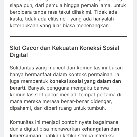
siapa pun, dari pemula hingga pemain lama, untuk
berbicara tanpa rasa takut dihakimi. Tidak ada
kasta, tidak ada elitisme—yang ada hanyalah
keterbukaan yang luar biasa menenangkan.
Slot Gacor dan Kekuatan Koneksi Sosial
Digital
Solidaritas yang muncul dari komunitas ini bukan
hanya bermanfaat dalam konteks permainan. Ia
juga membentuk
koneksi sosial yang dalam dan
berarti
. Banyak pengguna mengaku bahwa
komunitas slot gacor menjadi tempat pertama di
mana mereka merasa benar-benar didengar,
dipahami, dan diberi ruang untuk tumbuh.
Komunitas ini menjadi contoh nyata bagaimana
dunia digital bisa menawarkan
kehangatan dan
kebersamaan
, bahkan ketika semua interaksi