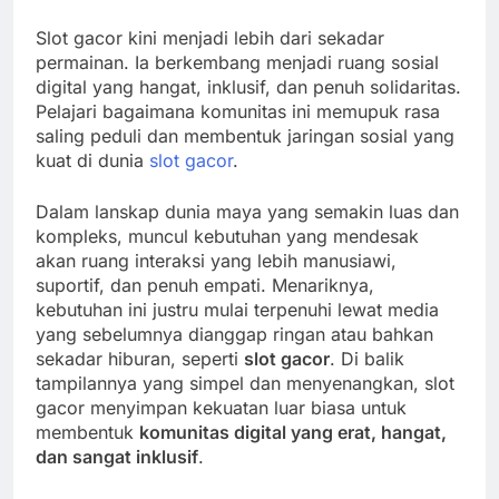
Slot gacor kini menjadi lebih dari sekadar
permainan. Ia berkembang menjadi ruang sosial
digital yang hangat, inklusif, dan penuh solidaritas.
Pelajari bagaimana komunitas ini memupuk rasa
saling peduli dan membentuk jaringan sosial yang
kuat di dunia
slot gacor
.
Dalam lanskap dunia maya yang semakin luas dan
kompleks, muncul kebutuhan yang mendesak
akan ruang interaksi yang lebih manusiawi,
suportif, dan penuh empati. Menariknya,
kebutuhan ini justru mulai terpenuhi lewat media
yang sebelumnya dianggap ringan atau bahkan
sekadar hiburan, seperti
slot gacor
. Di balik
tampilannya yang simpel dan menyenangkan, slot
gacor menyimpan kekuatan luar biasa untuk
membentuk
komunitas digital yang erat, hangat,
dan sangat inklusif
.