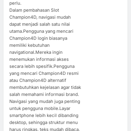
perlu.
Dalam pembahasan Slot
Champion4D, navigasi mudah
dapat menjadi salah satu nilai
utama.Pengguna yang mencari
Champion4D login biasanya
memiliki kebutuhan
navigational.Mereka ingin
menemukan informasi akses
secara lebih spesifik.Pengguna
yang mencari Champion4D resmi
atau Champion4D alternatif
membutuhkan kejelasan agar tidak
salah memahami informasi brand.
Navigasi yang mudah juga penting
untuk pengguna mobile.Layar
smartphone lebih kecil dibanding
desktop, sehingga struktur menu
harus ringkas, teks mudah dibaca,