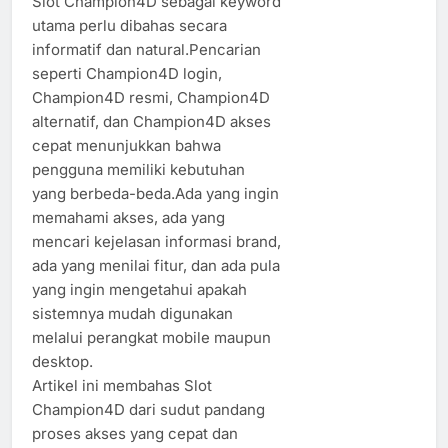
Slot Champion4D sebagai keyword
utama perlu dibahas secara
informatif dan natural.Pencarian
seperti Champion4D login,
Champion4D resmi, Champion4D
alternatif, dan Champion4D akses
cepat menunjukkan bahwa
pengguna memiliki kebutuhan
yang berbeda-beda.Ada yang ingin
memahami akses, ada yang
mencari kejelasan informasi brand,
ada yang menilai fitur, dan ada pula
yang ingin mengetahui apakah
sistemnya mudah digunakan
melalui perangkat mobile maupun
desktop.
Artikel ini membahas Slot
Champion4D dari sudut pandang
proses akses yang cepat dan