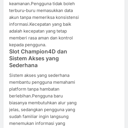
keamanan.Pengguna tidak boleh
terburu-buru memasukkan data
akun tanpa memeriksa konsistensi
informasi.Kecepatan yang baik
adalah kecepatan yang tetap
memberi rasa aman dan kontrol
kepada pengguna.
Slot Champion4D dan
Sistem Akses yang
Sederhana
Sistem akses yang sederhana
membantu pengguna memahami
platform tanpa hambatan
berlebihan.Pengguna baru
biasanya membutuhkan alur yang
jelas, sedangkan pengguna yang
sudah familiar ingin langsung
menemukan informasi yang