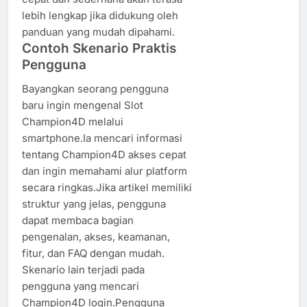
lebih lengkap jika didukung oleh
panduan yang mudah dipahami.
Contoh Skenario Praktis
Pengguna
Bayangkan seorang pengguna
baru ingin mengenal Slot
Champion4D melalui
smartphone.Ia mencari informasi
tentang Champion4D akses cepat
dan ingin memahami alur platform
secara ringkas.Jika artikel memiliki
struktur yang jelas, pengguna
dapat membaca bagian
pengenalan, akses, keamanan,
fitur, dan FAQ dengan mudah.
Skenario lain terjadi pada
pengguna yang mencari
Champion4D login.Pengguna