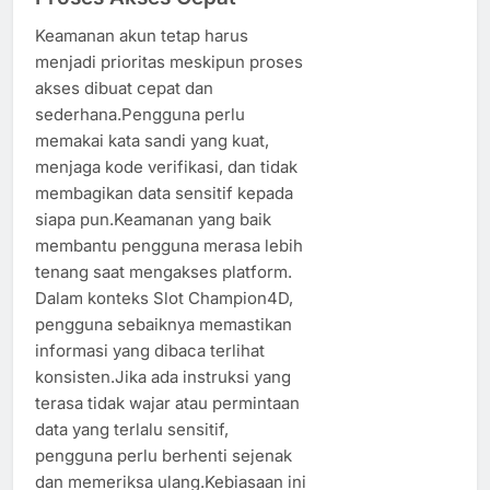
Keamanan akun tetap harus
menjadi prioritas meskipun proses
akses dibuat cepat dan
sederhana.Pengguna perlu
memakai kata sandi yang kuat,
menjaga kode verifikasi, dan tidak
membagikan data sensitif kepada
siapa pun.Keamanan yang baik
membantu pengguna merasa lebih
tenang saat mengakses platform.
Dalam konteks Slot Champion4D,
pengguna sebaiknya memastikan
informasi yang dibaca terlihat
konsisten.Jika ada instruksi yang
terasa tidak wajar atau permintaan
data yang terlalu sensitif,
pengguna perlu berhenti sejenak
dan memeriksa ulang.Kebiasaan ini