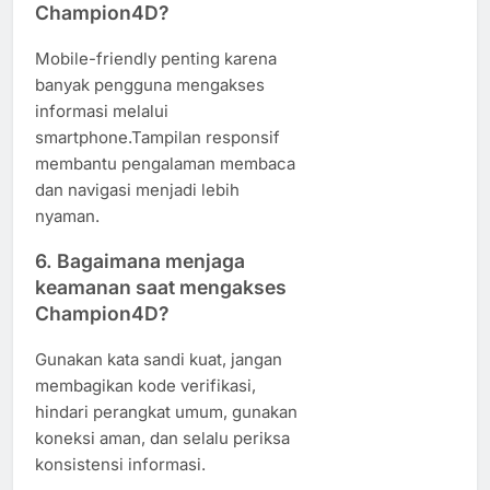
Champion4D?
Mobile-friendly penting karena
banyak pengguna mengakses
informasi melalui
smartphone.Tampilan responsif
membantu pengalaman membaca
dan navigasi menjadi lebih
nyaman.
6. Bagaimana menjaga
keamanan saat mengakses
Champion4D?
Gunakan kata sandi kuat, jangan
membagikan kode verifikasi,
hindari perangkat umum, gunakan
koneksi aman, dan selalu periksa
konsistensi informasi.