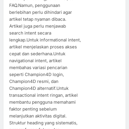
FAQ.Namun, penggunaan
berlebihan perlu dihindari agar
artikel tetap nyaman dibaca.
Artikel juga perlu menjawab
search intent secara
lengkap.Untuk informational intent,
artikel menjelaskan proses akses
cepat dan sederhana.Untuk
navigational intent, artikel
membahas variasi pencarian
seperti Champion4D login,
Champion4D resmi, dan
Champion4D alternatif.Untuk
transactional intent ringan, artikel
membantu pengguna memahami
faktor penting sebelum
melanjutkan aktivitas digital.
Struktur heading yang sistematis,