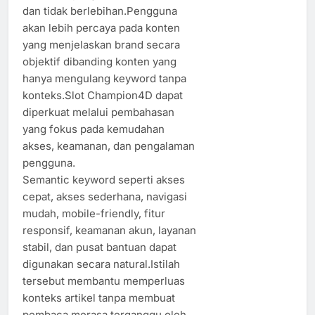
dan tidak berlebihan.Pengguna
akan lebih percaya pada konten
yang menjelaskan brand secara
objektif dibanding konten yang
hanya mengulang keyword tanpa
konteks.Slot Champion4D dapat
diperkuat melalui pembahasan
yang fokus pada kemudahan
akses, keamanan, dan pengalaman
pengguna.
Semantic keyword seperti akses
cepat, akses sederhana, navigasi
mudah, mobile-friendly, fitur
responsif, keamanan akun, layanan
stabil, dan pusat bantuan dapat
digunakan secara natural.Istilah
tersebut membantu memperluas
konteks artikel tanpa membuat
pembaca merasa terganggu oleh