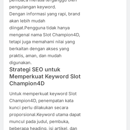
pengulangan keyword.
Dengan informasi yang rapi, brand
akan lebih mudah
diingat.Pengguna tidak hanya
mengenal nama Slot Champion4D,
tetapi juga memahami nilai yang
berkaitan dengan akses yang
praktis, aman, dan mudah
digunakan.
Strategi SEO untuk
Memperkuat Keyword Slot
Champion4D
Untuk memperkuat keyword Slot
Champion4D, penempatan kata
kunci perlu dilakukan secara
proporsional.Keyword utama dapat
muncul pada judul, pembuka,
beberapa heading, isi artikel, dan