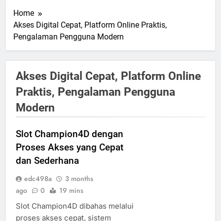
Home
Akses Digital Cepat, Platform Online Praktis,
Pengalaman Pengguna Modern
Akses Digital Cepat, Platform Online
Praktis, Pengalaman Pengguna
Modern
Slot Champion4D dengan
Proses Akses yang Cepat
dan Sederhana
edc498a
3 months
ago
0
19 mins
Slot Champion4D dibahas melalui
proses akses cepat, sistem