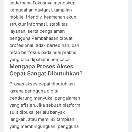
sederhana.Fokusnya mencakup
kemudahan navigasi, tampilan
mobile-friendly, keamanan akun,
struktur informasi, stabilitas
layanan, serta pengalaman
pengguna.Pembahasan dibuat
profesional, tidak berlebihan, dan
tetap berfokus pada nilai praktis
yang bisa dipahami pembaca.
Mengapa Proses Akses
Cepat Sangat Dibutuhkan?
Proses akses cepat dibutuhkan
karena pengguna digital
cenderung menyukai pengalaman
yang efisien.Jika sebuah platform
sulit dibuka, terlalu banyak
langkah, atau memiliki tampilan
yang membingungkan, pengguna