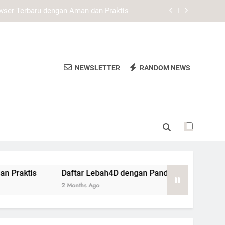
wser Terbaru dengan Aman dan Praktis
Panduan Registrasi yang Lebih Terarah
 Kaya787 Link Alternatif Secara Aman
NEWSLETTER
RANDOM NEWS
bah4D Login dengan Aman dan Terarah
wser Terbaru dengan Aman dan Praktis
uk Semangat Hidup Yang Lebih Positif.
Panduan Registrasi yang Lebih Terarah
 Kaya787 Link Alternatif Secara Aman
Daftar Lebah4D dengan Panduan Registrasi yang Lebih T
2 Months Ago