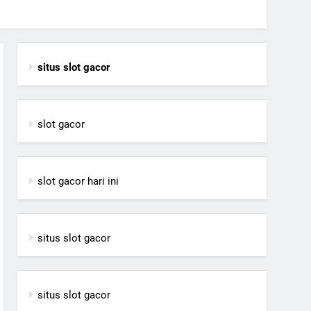
situs slot gacor
slot gacor
slot gacor hari ini
situs slot gacor
situs slot gacor