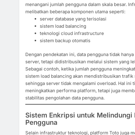
menangani jumlah pengguna dalam skala besar. Infr
melibatkan beberapa komponen utama seperti:
server database yang terisolasi
sistem load balancing
teknologi cloud infrastructure
sistem backup otomatis
Dengan pendekatan ini, data pengguna tidak hanya
server, tetapi didistribusikan melalui sistem yang l
Sebagai contoh, ketika jumlah pengguna meningkat 
sistem load balancing akan mendistribusikan trafik
sehingga server tidak mengalami overload. Hal ini 
meningkatkan performa platform, tetapi juga mem
stabilitas pengolahan data pengguna.
Sistem Enkripsi untuk Melindungi 
Pengguna
Selain infrastruktur teknologi, platform Toto juga