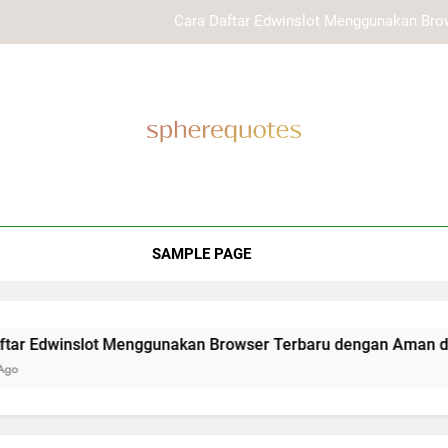
Cara Daftar Edwinslot Menggunakan Bro
Daftar Lebah4D dengan 
Panduan Mengenal
Cara Mengatasi Kendala Saat Le
ere Quotes
Cara Daftar Edwinslot Menggunakan Bro
utipan Motivasi Dan Inspirasi Harian Dari Sphere Quotes. Unt
Daftar Lebah4D dengan 
SAMPLE PAGE
Panduan Mengenal
lot Menggunakan Browser Terbaru dengan Aman dan Praktis