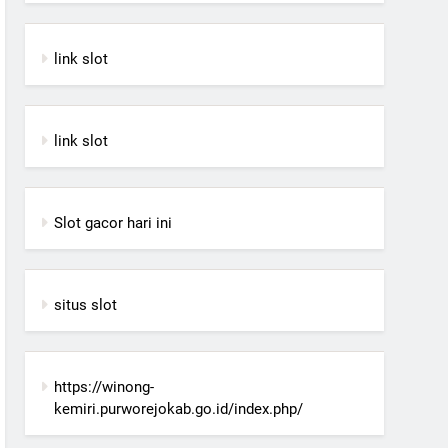
link slot
link slot
Slot gacor hari ini
situs slot
https://winong-
kemiri.purworejokab.go.id/index.php/