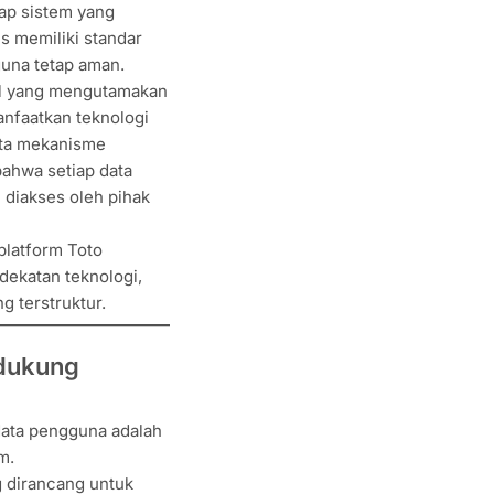
ap sistem yang
us memiliki standar
guna tetap aman.
al yang mengutamakan
nfaatkan teknologi
rta mekanisme
bahwa setiap data
diakses oleh pihak
platform Toto
dekatan teknologi,
g terstruktur.
ndukung
data pengguna adalah
m.
g dirancang untuk