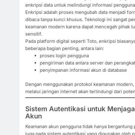
enkripsi data untuk melindungi informasi pengguna
Enkripsi adalah proses mengubah data menjadi form
dibaca tanpa kunci khusus. Teknologi ini sangat pe
keamanan modern karena dapat mencegah pihak lu
sensitif.
Pada platform digital seperti Toto, enkripsi biasan
beberapa bagian penting, antara lain:
proses login pengguna
pengiriman data antara server dan perangk
penyimpanan informasi akun di database
Dengan menggunakan protokol keamanan modern, d
melalui jaringan internet akan terlindungi dari pot
Sistem Autentikasi untuk Menja
Akun
Keamanan akun pengguna tidak hanya bergantung pa
juga pada sistem autentikasi yang digunakan oleh p