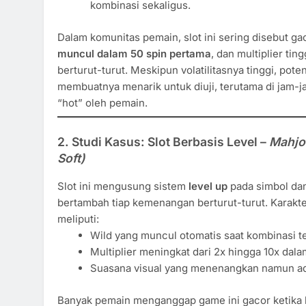
kombinasi sekaligus.
Dalam komunitas pemain, slot ini sering disebut ga
muncul dalam 50 spin pertama
, dan multiplier tin
berturut-turut. Meskipun volatilitasnya tinggi, po
membuatnya menarik untuk diuji, terutama di jam-
“hot” oleh pemain.
2.
Studi Kasus: Slot Berbasis Level –
Mahjo
Soft)
Slot ini mengusung sistem
level up
pada simbol dan
bertambah tiap kemenangan berturut-turut. Karakte
meliputi:
Wild yang muncul otomatis saat kombinasi te
Multiplier meningkat dari 2x hingga 10x dala
Suasana visual yang menenangkan namun adi
Banyak pemain menganggap game ini gacor ketika 