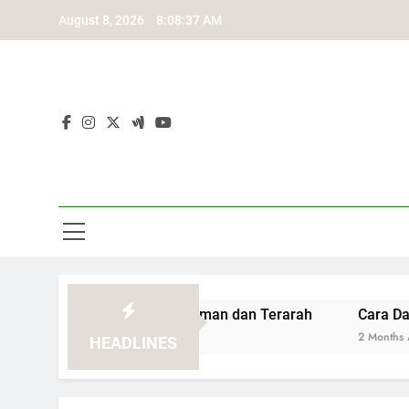
Skip
August 8, 2026
8:08:38 AM
to
content
Sph
Dapatkan K
4D Login dengan Aman dan Terarah
Cara Daftar Edwins
2 Months Ago
HEADLINES