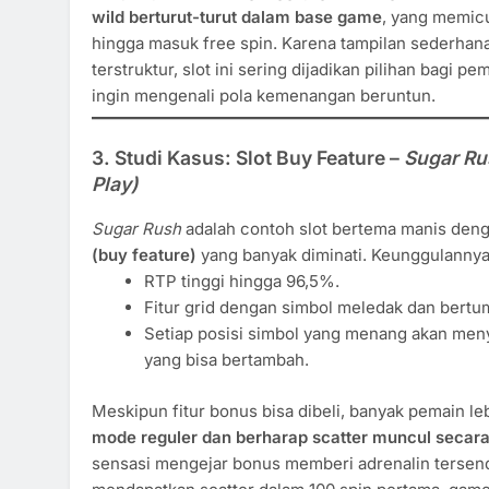
wild berturut-turut dalam base game
, yang memic
hingga masuk free spin. Karena tampilan sederha
terstruktur, slot ini sering dijadikan pilihan bagi 
ingin mengenali pola kemenangan beruntun.
3.
Studi Kasus: Slot Buy Feature –
Sugar Ru
Play)
Sugar Rush
adalah contoh slot bertema manis den
(buy feature)
yang banyak diminati. Keunggulannya 
RTP tinggi hingga 96,5%.
Fitur grid dengan simbol meledak dan bertu
Setiap posisi simbol yang menang akan meny
yang bisa bertambah.
Meskipun fitur bonus bisa dibeli, banyak pemain le
mode reguler dan berharap scatter muncul secara
sensasi mengejar bonus memberi adrenalin tersendir