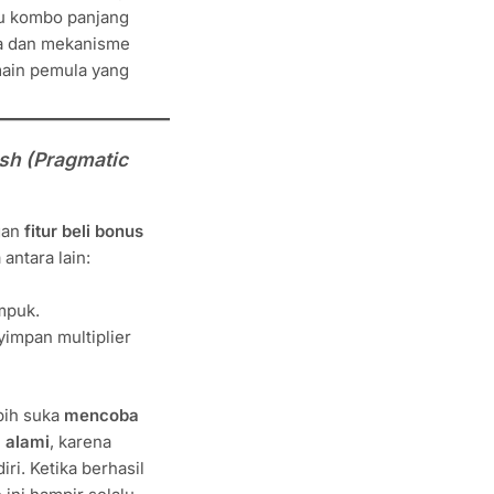
u kombo panjang
na dan mekanisme
pemain pemula yang
sh (Pragmatic
gan
fitur beli bonus
antara lain:
mpuk.
impan multiplier
bih suka
mencoba
 alami
, karena
i. Ketika berhasil