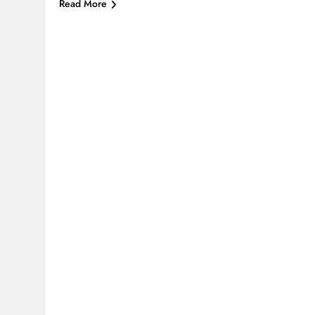
Read More