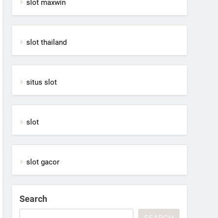
slot maxwin
slot thailand
situs slot
slot
slot gacor
Search
SEARCH