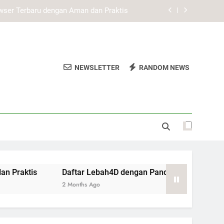
wser Terbaru dengan Aman dan Praktis
Panduan Registrasi yang Lebih Terarah
 Kaya787 Link Alternatif Secara Aman
NEWSLETTER
RANDOM NEWS
bah4D Login dengan Aman dan Terarah
wser Terbaru dengan Aman dan Praktis
uk Semangat Hidup Yang Lebih Positif.
Panduan Registrasi yang Lebih Terarah
 Kaya787 Link Alternatif Secara Aman
Daftar Lebah4D dengan Panduan Registrasi yang Lebih 
2 Months Ago