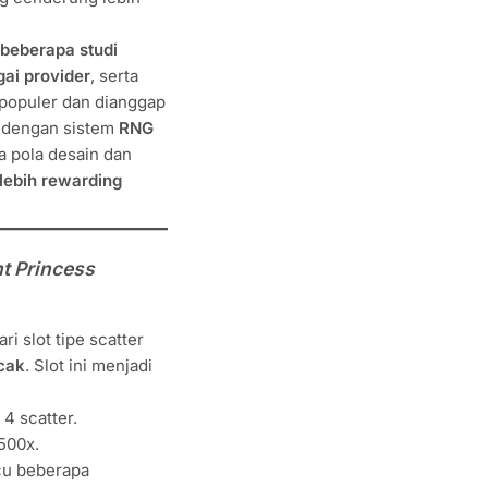
beberapa studi
gai provider
, serta
populer dan dianggap
n dengan sistem
RNG
a pola desain dan
 lebih rewarding
ht Princess
ri slot tipe scatter
cak
. Slot ini menjadi
4 scatter.
 500x.
cu beberapa