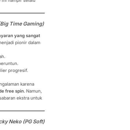
ini hampir selalu
Big Time Gaming)
ayaran yang sangat
enjadi pionir dalam
ah.
eruntun.
ier progresif.
engalaman karena
e free spin
. Namun,
esabaran ekstra untuk
cky Neko (PG Soft)