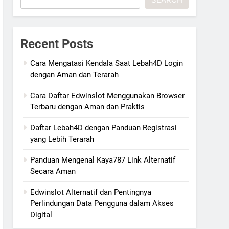
Recent Posts
Cara Mengatasi Kendala Saat Lebah4D Login
dengan Aman dan Terarah
Cara Daftar Edwinslot Menggunakan Browser
Terbaru dengan Aman dan Praktis
Daftar Lebah4D dengan Panduan Registrasi
yang Lebih Terarah
Panduan Mengenal Kaya787 Link Alternatif
Secara Aman
Edwinslot Alternatif dan Pentingnya
Perlindungan Data Pengguna dalam Akses
Digital