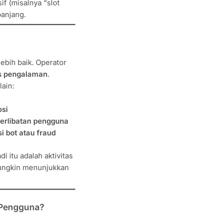
f (misalnya “slot
panjang.
lebih baik. Operator
as pengalaman
.
lain:
si
erlibatan pengguna
i bot atau fraud
di itu adalah aktivitas
mungkin menunjukkan
i Pengguna?