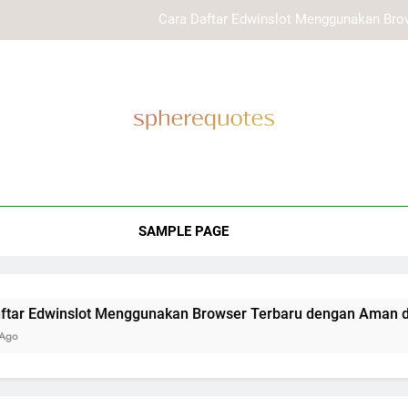
Cara Daftar Edwinslot Menggunakan Bro
Daftar Lebah4D dengan 
Panduan Mengenal
Cara Mengatasi Kendala Saat Le
ere Quotes
Cara Daftar Edwinslot Menggunakan Bro
utipan Motivasi Dan Inspirasi Harian Dari Sphere Quotes. Unt
Daftar Lebah4D dengan 
SAMPLE PAGE
Panduan Mengenal
lot Menggunakan Browser Terbaru dengan Aman dan Praktis