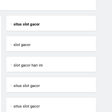
situs slot gacor
slot gacor
slot gacor hari ini
situs slot gacor
situs slot gacor