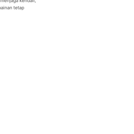
menjaga kendali,
ainan tetap