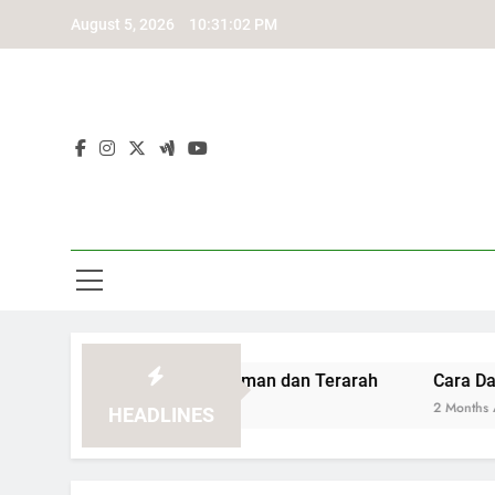
Skip
August 5, 2026
10:31:03 PM
to
content
Sph
Dapatkan K
4D Login dengan Aman dan Terarah
Cara Daftar Edwins
2 Months Ago
HEADLINES