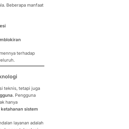
la. Beberapa manfaat
esi
emblokiran
mennya terhadap
eluruh.
knologi
 teknis, tetapi juga
ngguna
. Pengguna
dak hanya
n
ketahanan sistem
ndalan layanan adalah