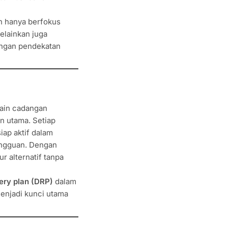
 hanya berfokus
elainkan juga
dengan pendekatan
main cadangan
n utama. Setiap
iap aktif dalam
angguan. Dengan
r alternatif tanpa
ery plan (DRP)
dalam
menjadi kunci utama