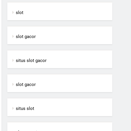
slot
slot gacor
situs slot gacor
slot gacor
situs slot