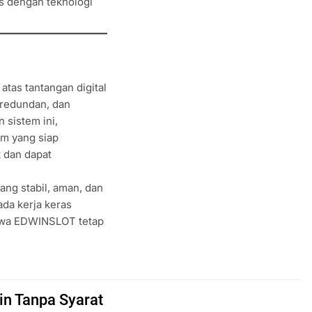
s dengan teknologi
tas tantangan digital
redundan, dan
 sistem ini,
m yang siap
 dan dapat
ang stabil, aman, dan
 ada kerja keras
ahwa EDWINSLOT tetap
in Tanpa Syarat