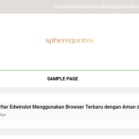
Cara Daftar Edwinslot Menggunakan Bro
Daftar Lebah4D dengan 
Panduan Mengenal
Cara Mengatasi Kendala Saat Le
ere Quotes
Cara Daftar Edwinslot Menggunakan Bro
utipan Motivasi Dan Inspirasi Harian Dari Sphere Quotes. Unt
Daftar Lebah4D dengan 
SAMPLE PAGE
Panduan Mengenal
lot Menggunakan Browser Terbaru dengan Aman dan Praktis