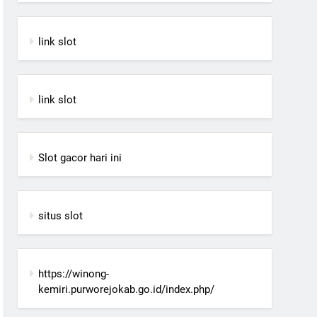
link slot
link slot
Slot gacor hari ini
situs slot
https://winong-
kemiri.purworejokab.go.id/index.php/