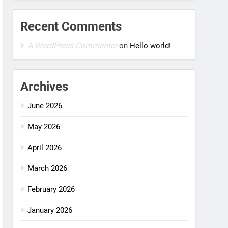
Recent Comments
A WordPress Commenter
on
Hello world!
Archives
June 2026
May 2026
April 2026
March 2026
February 2026
January 2026