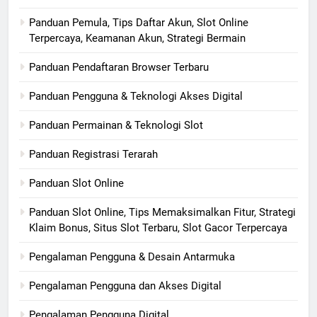
Panduan Pemula, Tips Daftar Akun, Slot Online
Terpercaya, Keamanan Akun, Strategi Bermain
Panduan Pendaftaran Browser Terbaru
Panduan Pengguna & Teknologi Akses Digital
Panduan Permainan & Teknologi Slot
Panduan Registrasi Terarah
Panduan Slot Online
Panduan Slot Online, Tips Memaksimalkan Fitur, Strategi
Klaim Bonus, Situs Slot Terbaru, Slot Gacor Terpercaya
Pengalaman Pengguna & Desain Antarmuka
Pengalaman Pengguna dan Akses Digital
Pengalaman Pengguna Digital