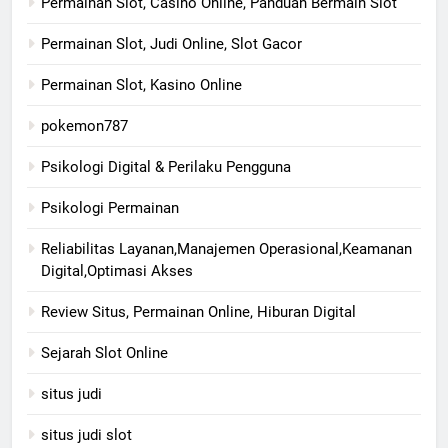
Permainan Slot, Casino Online, Panduan Bermain Slot
Permainan Slot, Judi Online, Slot Gacor
Permainan Slot, Kasino Online
pokemon787
Psikologi Digital & Perilaku Pengguna
Psikologi Permainan
Reliabilitas Layanan,Manajemen Operasional,Keamanan
Digital,Optimasi Akses
Review Situs, Permainan Online, Hiburan Digital
Sejarah Slot Online
situs judi
situs judi slot