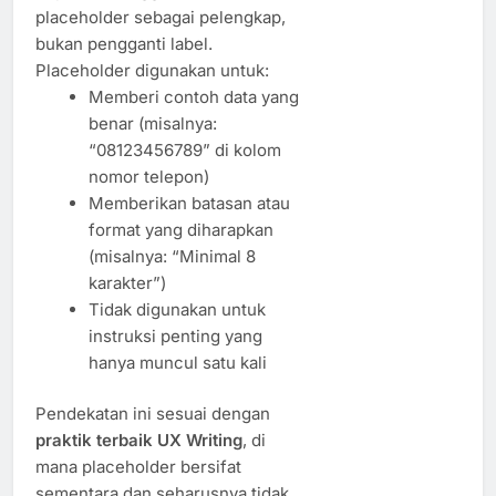
placeholder sebagai pelengkap,
bukan pengganti label.
Placeholder digunakan untuk:
Memberi contoh data yang
benar (misalnya:
“08123456789” di kolom
nomor telepon)
Memberikan batasan atau
format yang diharapkan
(misalnya: “Minimal 8
karakter”)
Tidak digunakan untuk
instruksi penting yang
hanya muncul satu kali
Pendekatan ini sesuai dengan
praktik terbaik UX Writing
, di
mana placeholder bersifat
sementara dan seharusnya tidak