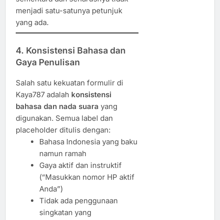
menjadi satu-satunya petunjuk
yang ada.
4. Konsistensi Bahasa dan
Gaya Penulisan
Salah satu kekuatan formulir di
Kaya787 adalah
konsistensi
bahasa dan nada suara
yang
digunakan. Semua label dan
placeholder ditulis dengan:
Bahasa Indonesia yang baku
namun ramah
Gaya aktif dan instruktif
(“Masukkan nomor HP aktif
Anda”)
Tidak ada penggunaan
singkatan yang