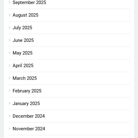
September 2025
August 2025
July 2025
June 2025
May 2025
April 2025
March 2025
February 2025
January 2025
December 2024
November 2024