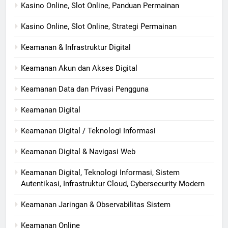
Kasino Online, Slot Online, Panduan Permainan
Kasino Online, Slot Online, Strategi Permainan
Keamanan & Infrastruktur Digital
Keamanan Akun dan Akses Digital
Keamanan Data dan Privasi Pengguna
Keamanan Digital
Keamanan Digital / Teknologi Informasi
Keamanan Digital & Navigasi Web
Keamanan Digital, Teknologi Informasi, Sistem
Autentikasi, Infrastruktur Cloud, Cybersecurity Modern
Keamanan Jaringan & Observabilitas Sistem
Keamanan Online