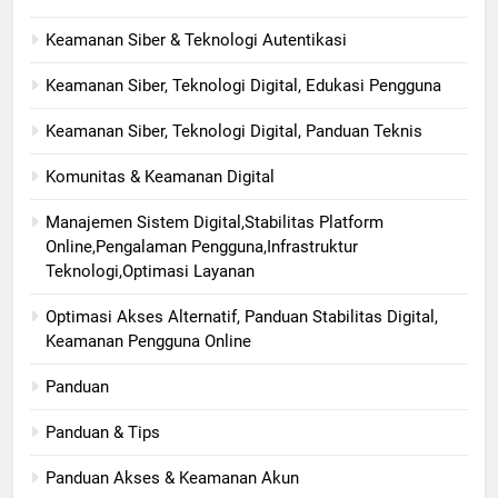
Keamanan Siber & Teknologi Autentikasi
Keamanan Siber, Teknologi Digital, Edukasi Pengguna
Keamanan Siber, Teknologi Digital, Panduan Teknis
Komunitas & Keamanan Digital
Manajemen Sistem Digital,Stabilitas Platform
Online,Pengalaman Pengguna,Infrastruktur
Teknologi,Optimasi Layanan
Optimasi Akses Alternatif, Panduan Stabilitas Digital,
Keamanan Pengguna Online
Panduan
Panduan & Tips
Panduan Akses & Keamanan Akun