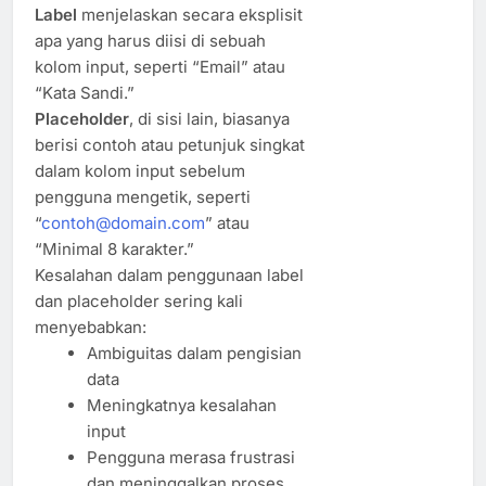
Label
menjelaskan secara eksplisit
apa yang harus diisi di sebuah
kolom input, seperti “Email” atau
“Kata Sandi.”
Placeholder
, di sisi lain, biasanya
berisi contoh atau petunjuk singkat
dalam kolom input sebelum
pengguna mengetik, seperti
“
contoh@domain.com
” atau
“Minimal 8 karakter.”
Kesalahan dalam penggunaan label
dan placeholder sering kali
menyebabkan:
Ambiguitas dalam pengisian
data
Meningkatnya kesalahan
input
Pengguna merasa frustrasi
dan meninggalkan proses