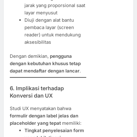
jarak yang proporsional saat
layar menyusut
Diuji dengan alat bantu
pembaca layar (screen
reader) untuk mendukung
aksesibilitas
Dengan demikian,
pengguna
dengan kebutuhan khusus tetap
dapat mendaftar dengan lancar
.
6. Implikasi terhadap
Konversi dan UX
Studi UX menyatakan bahwa
formulir dengan label jelas dan
placeholder yang tepat
memiliki:
Tingkat penyelesaian form