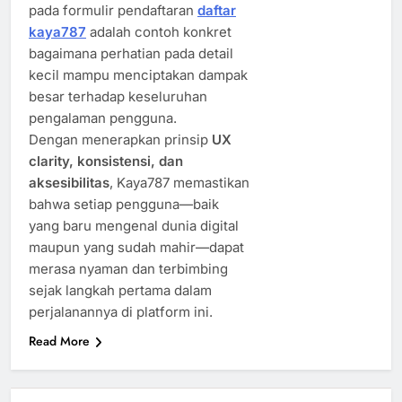
pada formulir pendaftaran
daftar
kaya787
adalah contoh konkret
bagaimana perhatian pada detail
kecil mampu menciptakan dampak
besar terhadap keseluruhan
pengalaman pengguna.
Dengan menerapkan prinsip
UX
clarity, konsistensi, dan
aksesibilitas
, Kaya787 memastikan
bahwa setiap pengguna—baik
yang baru mengenal dunia digital
maupun yang sudah mahir—dapat
merasa nyaman dan terbimbing
sejak langkah pertama dalam
perjalanannya di platform ini.
Read More