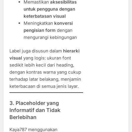
Memastikan
aksesibilitas
untuk pengguna dengan
keterbatasan visual
Meningkatkan
konversi
pengisian form
dengan
mengurangi kebingungan
Label juga disusun dalam
hierarki
visual
yang logis: ukuran font
sedikit lebih kecil dari heading,
dengan kontras warna yang cukup
terhadap latar belakang, menjamin
keterbacaan di semua jenis layar.
3. Placeholder yang
Informatif dan Tidak
Berlebihan
Kaya787 menggunakan