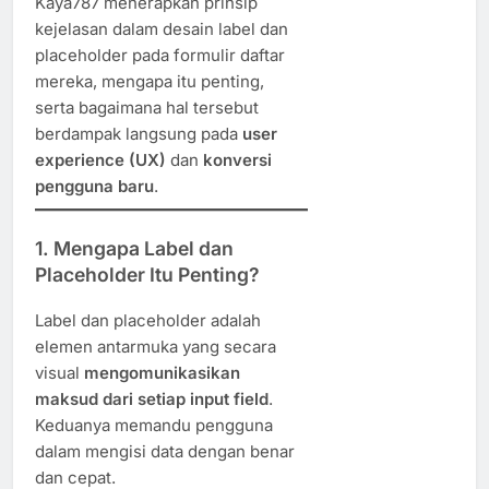
Kaya787 menerapkan prinsip
kejelasan dalam desain label dan
placeholder pada formulir daftar
mereka, mengapa itu penting,
serta bagaimana hal tersebut
berdampak langsung pada
user
experience (UX)
dan
konversi
pengguna baru
.
1. Mengapa Label dan
Placeholder Itu Penting?
Label dan placeholder adalah
elemen antarmuka yang secara
visual
mengomunikasikan
maksud dari setiap input field
.
Keduanya memandu pengguna
dalam mengisi data dengan benar
dan cepat.