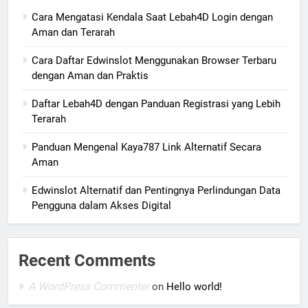
Cara Mengatasi Kendala Saat Lebah4D Login dengan
Aman dan Terarah
Cara Daftar Edwinslot Menggunakan Browser Terbaru
dengan Aman dan Praktis
Daftar Lebah4D dengan Panduan Registrasi yang Lebih
Terarah
Panduan Mengenal Kaya787 Link Alternatif Secara
Aman
Edwinslot Alternatif dan Pentingnya Perlindungan Data
Pengguna dalam Akses Digital
Recent Comments
A WordPress Commenter
on
Hello world!