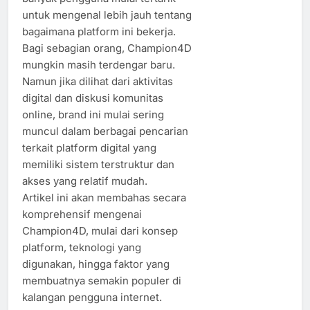
untuk mengenal lebih jauh tentang
bagaimana platform ini bekerja.
Bagi sebagian orang, Champion4D
mungkin masih terdengar baru.
Namun jika dilihat dari aktivitas
digital dan diskusi komunitas
online, brand ini mulai sering
muncul dalam berbagai pencarian
terkait platform digital yang
memiliki sistem terstruktur dan
akses yang relatif mudah.
Artikel ini akan membahas secara
komprehensif mengenai
Champion4D, mulai dari konsep
platform, teknologi yang
digunakan, hingga faktor yang
membuatnya semakin populer di
kalangan pengguna internet.