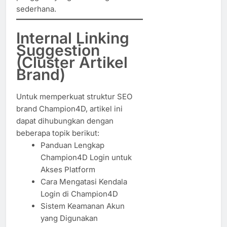
sederhana.
Internal Linking
Suggestion
(Cluster Artikel
Brand)
Untuk memperkuat struktur SEO
brand Champion4D, artikel ini
dapat dihubungkan dengan
beberapa topik berikut:
Panduan Lengkap
Champion4D Login untuk
Akses Platform
Cara Mengatasi Kendala
Login di Champion4D
Sistem Keamanan Akun
yang Digunakan