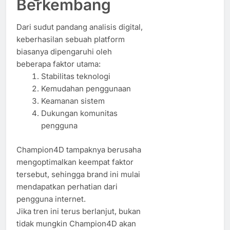
Berkembang
Dari sudut pandang analisis digital,
keberhasilan sebuah platform
biasanya dipengaruhi oleh
beberapa faktor utama:
Stabilitas teknologi
Kemudahan penggunaan
Keamanan sistem
Dukungan komunitas
pengguna
Champion4D tampaknya berusaha
mengoptimalkan keempat faktor
tersebut, sehingga brand ini mulai
mendapatkan perhatian dari
pengguna internet.
Jika tren ini terus berlanjut, bukan
tidak mungkin Champion4D akan