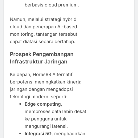
berbasis cloud premium.
Namun, melalui strategi hybrid
cloud dan penerapan AI-based
monitoring, tantangan tersebut
dapat diatasi secara bertahap.
Prospek Pengembangan
Infrastruktur Jaringan
Ke depan, Horas88 Alternatif
berpotensi meningkatkan kinerja
jaringan dengan mengadopsi
teknologi modern, seperti:
Edge computing,
memproses data lebih dekat
ke pengguna untuk
mengurangi latensi.
Integrasi 5G,
menghadirkan