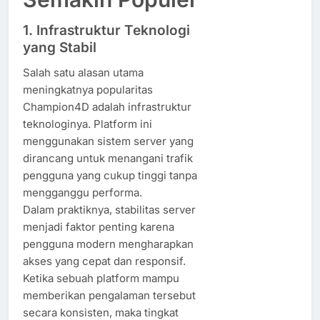
1. Infrastruktur Teknologi
yang Stabil
Salah satu alasan utama
meningkatnya popularitas
Champion4D adalah infrastruktur
teknologinya. Platform ini
menggunakan sistem server yang
dirancang untuk menangani trafik
pengguna yang cukup tinggi tanpa
mengganggu performa.
Dalam praktiknya, stabilitas server
menjadi faktor penting karena
pengguna modern mengharapkan
akses yang cepat dan responsif.
Ketika sebuah platform mampu
memberikan pengalaman tersebut
secara konsisten, maka tingkat