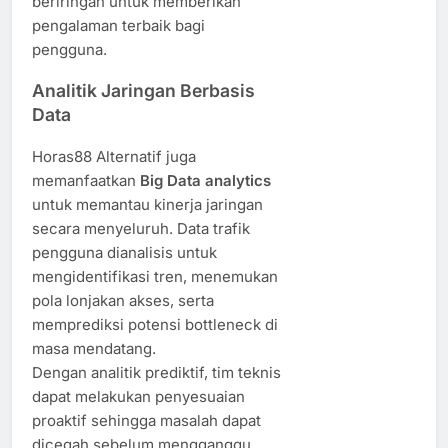
beriringan untuk memberikan
pengalaman terbaik bagi
pengguna.
Analitik Jaringan Berbasis
Data
Horas88 Alternatif juga
memanfaatkan
Big Data analytics
untuk memantau kinerja jaringan
secara menyeluruh. Data trafik
pengguna dianalisis untuk
mengidentifikasi tren, menemukan
pola lonjakan akses, serta
memprediksi potensi bottleneck di
masa mendatang.
Dengan analitik prediktif, tim teknis
dapat melakukan penyesuaian
proaktif sehingga masalah dapat
dicegah sebelum mengganggu