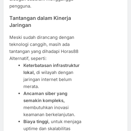
pengguna.
Tantangan dalam Kinerja
Jaringan
Meski sudah dirancang dengan
teknologi canggih, masih ada
tantangan yang dihadapi Horas88
Alternatif, seperti:
Keterbatasan infrastruktur
lokal,
di wilayah dengan
jaringan internet belum
merata.
Ancaman siber yang
semakin kompleks,
membutuhkan inovasi
keamanan berkelanjutan.
Biaya tinggi,
untuk menjaga
uptime dan skalabilitas