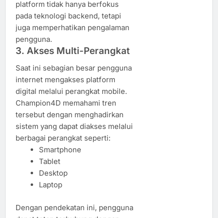
platform tidak hanya berfokus
pada teknologi backend, tetapi
juga memperhatikan pengalaman
pengguna.
3. Akses Multi-Perangkat
Saat ini sebagian besar pengguna
internet mengakses platform
digital melalui perangkat mobile.
Champion4D memahami tren
tersebut dengan menghadirkan
sistem yang dapat diakses melalui
berbagai perangkat seperti:
Smartphone
Tablet
Desktop
Laptop
Dengan pendekatan ini, pengguna