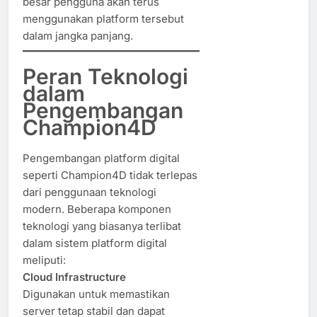
besar pengguna akan terus
menggunakan platform tersebut
dalam jangka panjang.
Peran Teknologi
dalam
Pengembangan
Champion4D
Pengembangan platform digital
seperti Champion4D tidak terlepas
dari penggunaan teknologi
modern. Beberapa komponen
teknologi yang biasanya terlibat
dalam sistem platform digital
meliputi:
Cloud Infrastructure
Digunakan untuk memastikan
server tetap stabil dan dapat