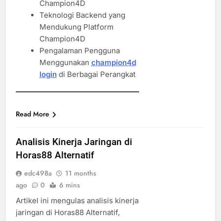
Champion4D
Teknologi Backend yang
Mendukung Platform
Champion4D
Pengalaman Pengguna
Menggunakan
champion4d
login
di Berbagai Perangkat
Read More
Analisis Kinerja Jaringan di
Horas88 Alternatif
edc498a
11 months
ago
0
6 mins
Artikel ini mengulas analisis kinerja
jaringan di Horas88 Alternatif,