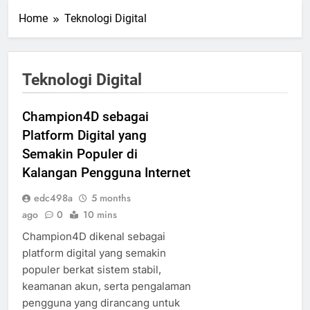
Home
Teknologi Digital
Teknologi Digital
Champion4D sebagai
Platform Digital yang
Semakin Populer di
Kalangan Pengguna Internet
edc498a
5 months
ago
0
10 mins
Champion4D dikenal sebagai
platform digital yang semakin
populer berkat sistem stabil,
keamanan akun, serta pengalaman
pengguna yang dirancang untuk