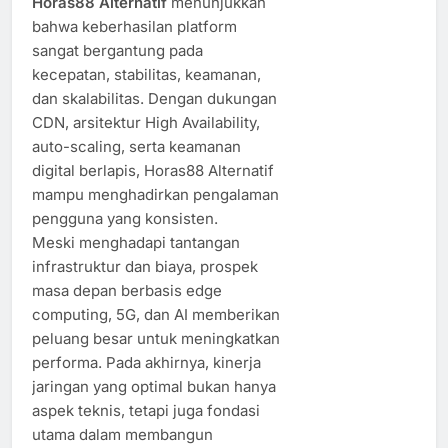
Horas88 Alternatif
menunjukkan
bahwa keberhasilan platform
sangat bergantung pada
kecepatan, stabilitas, keamanan,
dan skalabilitas. Dengan dukungan
CDN, arsitektur High Availability,
auto-scaling, serta keamanan
digital berlapis, Horas88 Alternatif
mampu menghadirkan pengalaman
pengguna yang konsisten.
Meski menghadapi tantangan
infrastruktur dan biaya, prospek
masa depan berbasis edge
computing, 5G, dan AI memberikan
peluang besar untuk meningkatkan
performa. Pada akhirnya, kinerja
jaringan yang optimal bukan hanya
aspek teknis, tetapi juga fondasi
utama dalam membangun