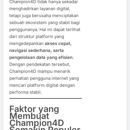
Champion4D tidak hanya sekadar
menghadirkan layanan digital,
tetapi juga berusaha menciptakan
sebuah ekosistem yang stabil bagi
penggunanya. Hal ini dapat terlihat
dari struktur platform yang
mengedepankan
akses cepat,
navigasi sederhana, serta
pengelolaan data yang efisien
.
Dengan pendekatan tersebut,
Champion4D mampu menarik
perhatian pengguna internet yang
mencari platform digital dengan
performa stabil.
Faktor yang
Membuat
Champion4D
Semakin Populer