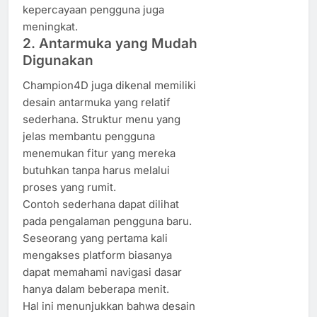
kepercayaan pengguna juga
meningkat.
2. Antarmuka yang Mudah
Digunakan
Champion4D juga dikenal memiliki
desain antarmuka yang relatif
sederhana. Struktur menu yang
jelas membantu pengguna
menemukan fitur yang mereka
butuhkan tanpa harus melalui
proses yang rumit.
Contoh sederhana dapat dilihat
pada pengalaman pengguna baru.
Seseorang yang pertama kali
mengakses platform biasanya
dapat memahami navigasi dasar
hanya dalam beberapa menit.
Hal ini menunjukkan bahwa desain