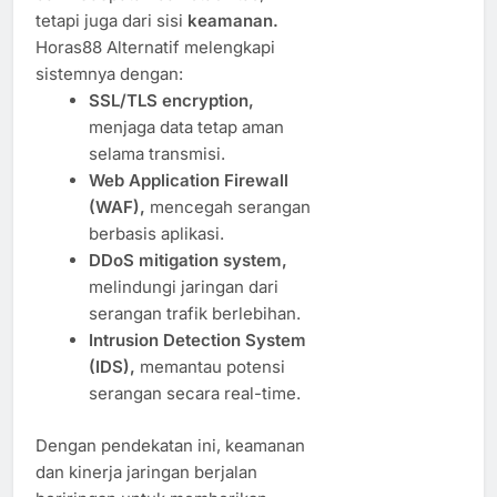
tetapi juga dari sisi
keamanan.
Horas88 Alternatif melengkapi
sistemnya dengan:
SSL/TLS encryption,
menjaga data tetap aman
selama transmisi.
Web Application Firewall
(WAF),
mencegah serangan
berbasis aplikasi.
DDoS mitigation system,
melindungi jaringan dari
serangan trafik berlebihan.
Intrusion Detection System
(IDS),
memantau potensi
serangan secara real-time.
Dengan pendekatan ini, keamanan
dan kinerja jaringan berjalan