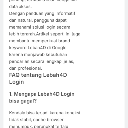
data akses.
Dengan panduan yang informatif
dan natural, pengguna dapat
memahami solusi login secara
lebih terarah.Artikel seperti ini juga
membantu memperkuat brand
keyword Lebah4D di Google
karena menjawab kebutuhan
pencarian secara lengkap, jelas,
dan profesional.
FAQ tentang Lebah4D
Login
1. Mengapa Lebah4D Login
bisa gagal?
Kendala bisa terjadi karena koneksi
tidak stabil, cache browser
menumpuk, perangkat terlalu