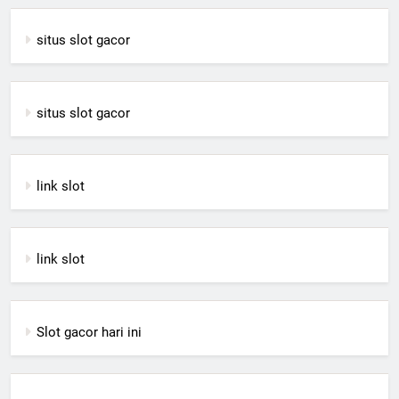
situs slot gacor
situs slot gacor
link slot
link slot
Slot gacor hari ini