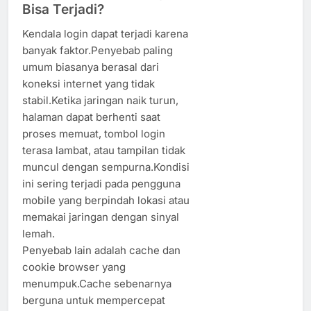
Bisa Terjadi?
Kendala login dapat terjadi karena
banyak faktor.Penyebab paling
umum biasanya berasal dari
koneksi internet yang tidak
stabil.Ketika jaringan naik turun,
halaman dapat berhenti saat
proses memuat, tombol login
terasa lambat, atau tampilan tidak
muncul dengan sempurna.Kondisi
ini sering terjadi pada pengguna
mobile yang berpindah lokasi atau
memakai jaringan dengan sinyal
lemah.
Penyebab lain adalah cache dan
cookie browser yang
menumpuk.Cache sebenarnya
berguna untuk mempercepat