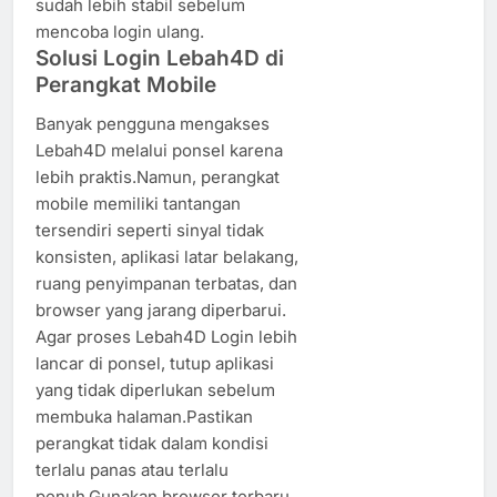
sudah lebih stabil sebelum
mencoba login ulang.
Solusi Login Lebah4D di
Perangkat Mobile
Banyak pengguna mengakses
Lebah4D melalui ponsel karena
lebih praktis.Namun, perangkat
mobile memiliki tantangan
tersendiri seperti sinyal tidak
konsisten, aplikasi latar belakang,
ruang penyimpanan terbatas, dan
browser yang jarang diperbarui.
Agar proses Lebah4D Login lebih
lancar di ponsel, tutup aplikasi
yang tidak diperlukan sebelum
membuka halaman.Pastikan
perangkat tidak dalam kondisi
terlalu panas atau terlalu
penuh.Gunakan browser terbaru