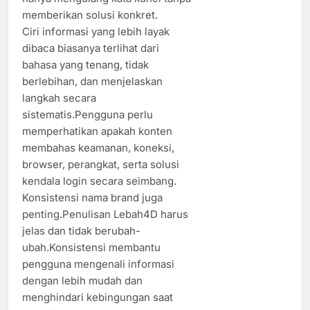
memberikan solusi konkret.
Ciri informasi yang lebih layak
dibaca biasanya terlihat dari
bahasa yang tenang, tidak
berlebihan, dan menjelaskan
langkah secara
sistematis.Pengguna perlu
memperhatikan apakah konten
membahas keamanan, koneksi,
browser, perangkat, serta solusi
kendala login secara seimbang.
Konsistensi nama brand juga
penting.Penulisan Lebah4D harus
jelas dan tidak berubah-
ubah.Konsistensi membantu
pengguna mengenali informasi
dengan lebih mudah dan
menghindari kebingungan saat