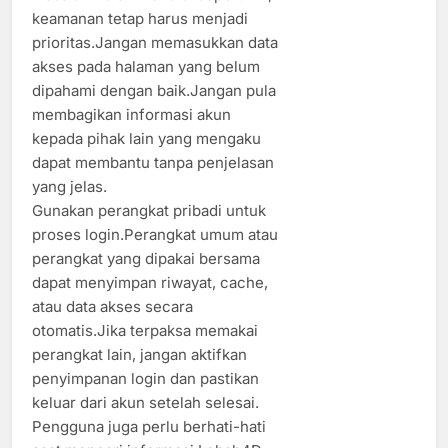
keamanan tetap harus menjadi
prioritas.Jangan memasukkan data
akses pada halaman yang belum
dipahami dengan baik.Jangan pula
membagikan informasi akun
kepada pihak lain yang mengaku
dapat membantu tanpa penjelasan
yang jelas.
Gunakan perangkat pribadi untuk
proses login.Perangkat umum atau
perangkat yang dipakai bersama
dapat menyimpan riwayat, cache,
atau data akses secara
otomatis.Jika terpaksa memakai
perangkat lain, jangan aktifkan
penyimpanan login dan pastikan
keluar dari akun setelah selesai.
Pengguna juga perlu berhati-hati