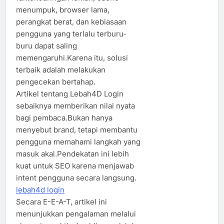
menumpuk, browser lama,
perangkat berat, dan kebiasaan
pengguna yang terlalu terburu-
buru dapat saling
memengaruhi.Karena itu, solusi
terbaik adalah melakukan
pengecekan bertahap.
Artikel tentang Lebah4D Login
sebaiknya memberikan nilai nyata
bagi pembaca.Bukan hanya
menyebut brand, tetapi membantu
pengguna memahami langkah yang
masuk akal.Pendekatan ini lebih
kuat untuk SEO karena menjawab
intent pengguna secara langsung.
lebah4d login
Secara E-E-A-T, artikel ini
menunjukkan pengalaman melalui