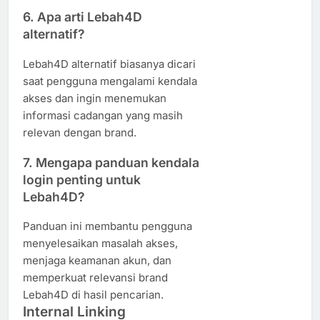
6. Apa arti Lebah4D
alternatif?
Lebah4D alternatif biasanya dicari
saat pengguna mengalami kendala
akses dan ingin menemukan
informasi cadangan yang masih
relevan dengan brand.
7. Mengapa panduan kendala
login penting untuk
Lebah4D?
Panduan ini membantu pengguna
menyelesaikan masalah akses,
menjaga keamanan akun, dan
memperkuat relevansi brand
Lebah4D di hasil pencarian.
Internal Linking