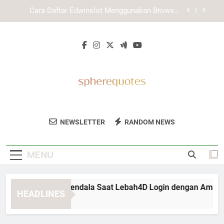
Skip
Daftar Lebah4D dengan Panduan Registrasi yang
to
Lebih Terarah
content
Panduan Mengenal Kaya787 Link Alternatif
Secara Aman
Cara Mengatasi Kendala Saat Lebah4D Login
dengan Aman dan Terarah
Cara Daftar Edwinslot Menggunakan Browser
Terbaru dengan Aman dan Praktis
Daftar Lebah4D dengan Panduan Registrasi yang
Lebih Terarah
Sphere Quotes
Dapatkan Kutipan Motivasi Dan Inspirasi
Panduan Mengenal Kaya787 Link Alternatif
NEWSLETTER
RANDOM NEWS
Secara Aman
Harian Dari Sphere Quotes. Untuk Semangat
Hidup Yang Lebih Positif.
MENU
ra Mengatasi Kendala Saat Lebah4D Login dengan Aman dan
HEADLINES
Months Ago