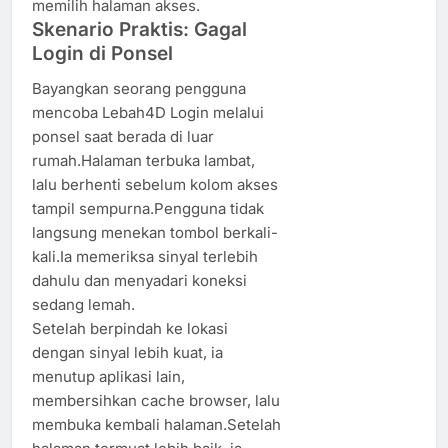
memilih halaman akses.
Skenario Praktis: Gagal
Login di Ponsel
Bayangkan seorang pengguna
mencoba Lebah4D Login melalui
ponsel saat berada di luar
rumah.Halaman terbuka lambat,
lalu berhenti sebelum kolom akses
tampil sempurna.Pengguna tidak
langsung menekan tombol berkali-
kali.Ia memeriksa sinyal terlebih
dahulu dan menyadari koneksi
sedang lemah.
Setelah berpindah ke lokasi
dengan sinyal lebih kuat, ia
menutup aplikasi lain,
membersihkan cache browser, lalu
membuka kembali halaman.Setelah