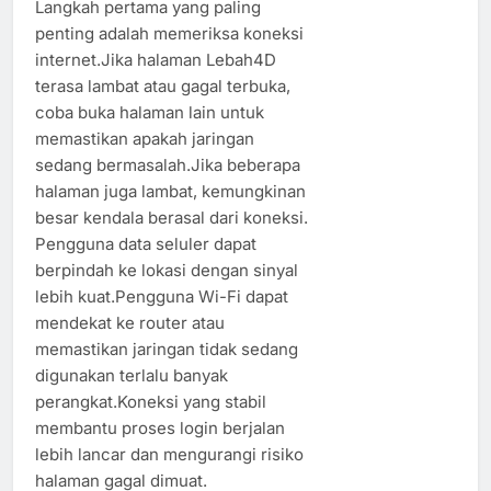
Langkah pertama yang paling
penting adalah memeriksa koneksi
internet.Jika halaman Lebah4D
terasa lambat atau gagal terbuka,
coba buka halaman lain untuk
memastikan apakah jaringan
sedang bermasalah.Jika beberapa
halaman juga lambat, kemungkinan
besar kendala berasal dari koneksi.
Pengguna data seluler dapat
berpindah ke lokasi dengan sinyal
lebih kuat.Pengguna Wi-Fi dapat
mendekat ke router atau
memastikan jaringan tidak sedang
digunakan terlalu banyak
perangkat.Koneksi yang stabil
membantu proses login berjalan
lebih lancar dan mengurangi risiko
halaman gagal dimuat.