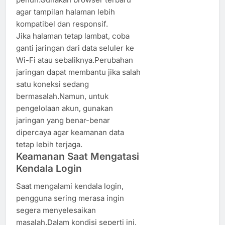
agar tampilan halaman lebih
kompatibel dan responsif.
Jika halaman tetap lambat, coba
ganti jaringan dari data seluler ke
Wi-Fi atau sebaliknya.Perubahan
jaringan dapat membantu jika salah
satu koneksi sedang
bermasalah.Namun, untuk
pengelolaan akun, gunakan
jaringan yang benar-benar
dipercaya agar keamanan data
tetap lebih terjaga.
Keamanan Saat Mengatasi
Kendala Login
Saat mengalami kendala login,
pengguna sering merasa ingin
segera menyelesaikan
masalah.Dalam kondisi seperti ini,