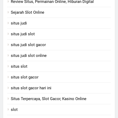
Review Situs, Permainan Online, Hiburan Digital
Sejarah Slot Online
situs judi
situs judi slot
situs judi slot gacor
situs judi slot online
situs slot
situs slot gacor
situs slot gacor hari ini
Situs Terpercaya, Slot Gacor, Kasino Online
slot