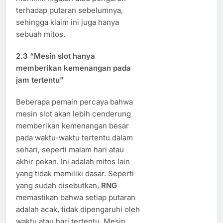
terhadap putaran sebelumnya,
sehingga klaim ini juga hanya
sebuah mitos.
2.3
“Mesin slot hanya
memberikan kemenangan pada
jam tertentu”
Beberapa pemain percaya bahwa
mesin slot akan lebih cenderung
memberikan kemenangan besar
pada waktu-waktu tertentu dalam
sehari, seperti malam hari atau
akhir pekan. Ini adalah mitos lain
yang tidak memiliki dasar. Seperti
yang sudah disebutkan,
RNG
memastikan bahwa setiap putaran
adalah acak, tidak dipengaruhi oleh
waktu atau hari tertentu. Mesin