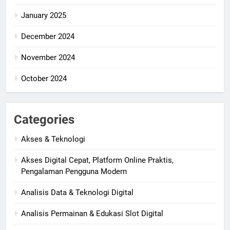
January 2025
December 2024
November 2024
October 2024
Categories
Akses & Teknologi
Akses Digital Cepat, Platform Online Praktis,
Pengalaman Pengguna Modern
Analisis Data & Teknologi Digital
Analisis Permainan & Edukasi Slot Digital