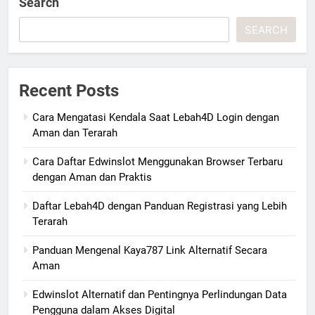
Search
SEARCH
Recent Posts
Cara Mengatasi Kendala Saat Lebah4D Login dengan
Aman dan Terarah
Cara Daftar Edwinslot Menggunakan Browser Terbaru
dengan Aman dan Praktis
Daftar Lebah4D dengan Panduan Registrasi yang Lebih
Terarah
Panduan Mengenal Kaya787 Link Alternatif Secara
Aman
Edwinslot Alternatif dan Pentingnya Perlindungan Data
Pengguna dalam Akses Digital