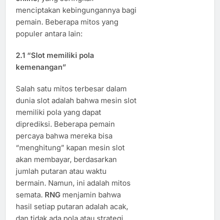
menciptakan kebingungannya bagi
pemain. Beberapa mitos yang
populer antara lain:
2.1
“Slot memiliki pola
kemenangan”
Salah satu mitos terbesar dalam
dunia slot adalah bahwa mesin slot
memiliki pola yang dapat
diprediksi. Beberapa pemain
percaya bahwa mereka bisa
“menghitung” kapan mesin slot
akan membayar, berdasarkan
jumlah putaran atau waktu
bermain. Namun, ini adalah mitos
semata.
RNG
menjamin bahwa
hasil setiap putaran adalah acak,
dan tidak ada pola atau strategi