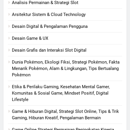
Analisis Permainan & Strategi Slot
Arsitektur Sistem & Cloud Technology
Desain Digital & Pengalaman Pengguna
Desain Game & UX
Desain Grafis dan Interaksi Slot Digital
Dunia Pokémon, Ekologi Fiksi, Strategi Pokémon, Fakta
Menarik Pokémon, Alam & Lingkungan, Tips Bertualang
Pokémon
Etika & Perilaku Gaming, Kesehatan Mental Gamer,
Komunitas & Sosial Game, Mindset Positif, Digital
Lifestyle
Game & Hiburan Digital, Strategi Slot Online, Tips & Trik
Gaming, Hiburan Kreatif, Pengalaman Bermain
Game Online Strategi Permainan Peningkatan Kinerja