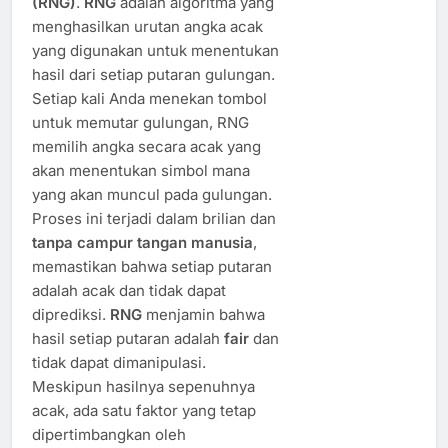
(RNG)
.
RNG
adalah algoritma yang
menghasilkan urutan angka acak
yang digunakan untuk menentukan
hasil dari setiap putaran gulungan.
Setiap kali Anda menekan tombol
untuk memutar gulungan, RNG
memilih angka secara acak yang
akan menentukan simbol mana
yang akan muncul pada gulungan.
Proses ini terjadi dalam brilian dan
tanpa campur tangan manusia
,
memastikan bahwa setiap putaran
adalah acak dan tidak dapat
diprediksi.
RNG
menjamin bahwa
hasil setiap putaran adalah
fair
dan
tidak dapat dimanipulasi.
Meskipun hasilnya sepenuhnya
acak, ada satu faktor yang tetap
dipertimbangkan oleh