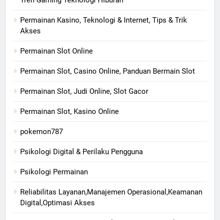
Permainan Kasino, Teknologi & Internet, Tips & Trik
Akses
Permainan Slot Online
Permainan Slot, Casino Online, Panduan Bermain Slot
Permainan Slot, Judi Online, Slot Gacor
Permainan Slot, Kasino Online
pokemon787
Psikologi Digital & Perilaku Pengguna
Psikologi Permainan
Reliabilitas Layanan,Manajemen Operasional,Keamanan
Digital,Optimasi Akses