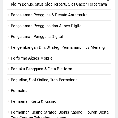
Klaim Bonus, Situs Slot Terbaru, Slot Gacor Terpercaya
Pengalaman Pengguna & Desain Antarmuka
Pengalaman Pengguna dan Akses Digital
Pengalaman Pengguna Digital
Pengembangan Diri, Strategi Permainan, Tips Menang.
Performa Akses Mobile
Perilaku Pengguna & Data Platform
Perjudian, Slot Online, Tren Permainan
Permainan
Permainan Kartu & Kasino
Permainan Kasino Strategi Bisnis Kasino Hiburan Digital
Tren Gaming Teknologi Hiburan