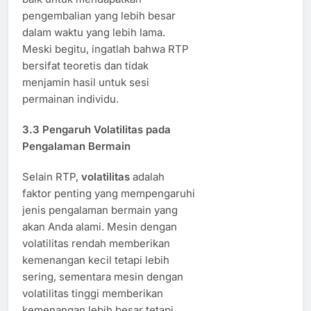
pengembalian yang lebih besar
dalam waktu yang lebih lama.
Meski begitu, ingatlah bahwa RTP
bersifat teoretis dan tidak
menjamin hasil untuk sesi
permainan individu.
3.3
Pengaruh Volatilitas pada
Pengalaman Bermain
Selain RTP,
volatilitas
adalah
faktor penting yang mempengaruhi
jenis pengalaman bermain yang
akan Anda alami. Mesin dengan
volatilitas rendah memberikan
kemenangan kecil tetapi lebih
sering, sementara mesin dengan
volatilitas tinggi memberikan
kemenangan lebih besar tetapi