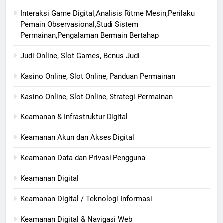
Interaksi Game Digital,Analisis Ritme Mesin,Perilaku
Pemain Observasional,Studi Sistem
Permainan,Pengalaman Bermain Bertahap
Judi Online, Slot Games, Bonus Judi
Kasino Online, Slot Online, Panduan Permainan
Kasino Online, Slot Online, Strategi Permainan
Keamanan & Infrastruktur Digital
Keamanan Akun dan Akses Digital
Keamanan Data dan Privasi Pengguna
Keamanan Digital
Keamanan Digital / Teknologi Informasi
Keamanan Digital & Navigasi Web