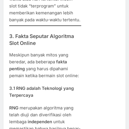
slot tidak “terprogram” untuk
memberikan kemenangan lebih
banyak pada waktu-waktu tertentu.
3.
Fakta Seputar Algoritma
Slot Online
Meskipun banyak mitos yang
beredar, ada beberapa
fakta
penting
yang harus dipahami
pemain ketika bermain slot online:
3.1
RNG adalah Teknologi yang
Terpercaya
RNG
merupakan algoritma yang
telah diuji dan diverifikasi oleh
lembaga
independen
untuk
memastikan bahwa hasilnya benar-