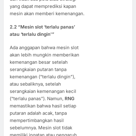
yang dapat memprediksi kapan
mesin akan memberi kemenangan.
2.2
“Mesin slot ‘terlalu panas’
atau ‘terlalu dingin'”
Ada anggapan bahwa mesin slot
akan lebih mungkin memberikan
kemenangan besar setelah
serangkaian putaran tanpa
kemenangan (“terlalu dingin”),
atau sebaliknya, setelah
serangkaian kemenangan kecil
(“terlalu panas”). Namun,
RNG
memastikan bahwa hasil setiap
putaran adalah acak, tanpa
mempertimbangkan hasil
sebelumnya. Mesin slot tidak
memiliki ingatan atau pengaruh