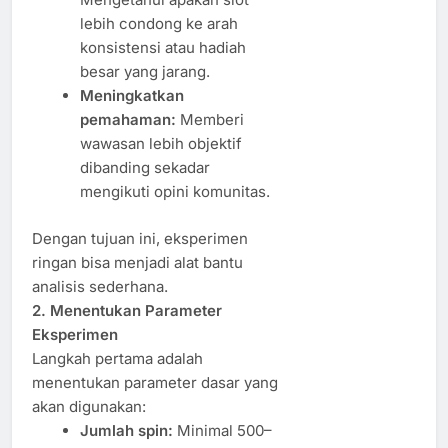
lebih condong ke arah
konsistensi atau hadiah
besar yang jarang.
Meningkatkan
pemahaman:
Memberi
wawasan lebih objektif
dibanding sekadar
mengikuti opini komunitas.
Dengan tujuan ini, eksperimen
ringan bisa menjadi alat bantu
analisis sederhana.
2. Menentukan Parameter
Eksperimen
Langkah pertama adalah
menentukan parameter dasar yang
akan digunakan:
Jumlah spin:
Minimal 500–