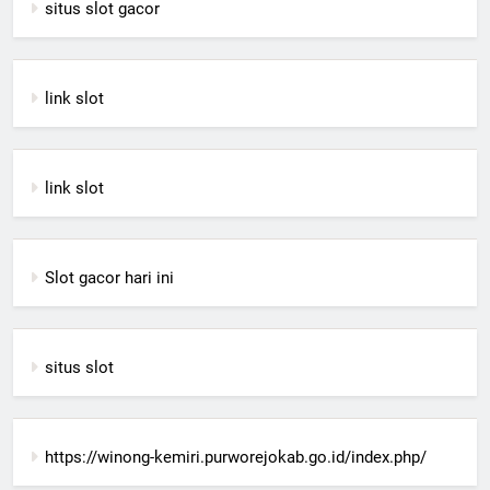
situs slot gacor
link slot
link slot
Slot gacor hari ini
situs slot
https://winong-kemiri.purworejokab.go.id/index.php/