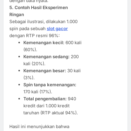
dengan data nyata.
5. Contoh Hasil Eksperimen
Ringan
Sebagai ilustrasi, dilakukan 1.000
spin pada sebuah
slot gacor
dengan RTP resmi 96%:
Kemenangan kecil:
600 kali
(60%).
Kemenangan sedang:
200
kali (20%).
Kemenangan besar:
30 kali
(3%).
Spin tanpa kemenangan:
170 kali (17%).
Total pengembalian:
940
kredit dari 1.000 kredit
taruhan (RTP aktual 94%).
Hasil ini menunjukkan bahwa