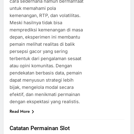
cara sederhana namun bermanfaat
untuk memahami pola
kemenangan, RTP, dan volatilitas.
Meski hasilnya tidak bisa
memprediksi kemenangan di masa
depan, eksperimen ini membantu
pemain melihat realitas di balik
persepsi gacor yang sering
terbentuk dari pengalaman sesaat
atau opini komunitas. Dengan
pendekatan berbasis data, pemain
dapat menyusun strategi lebih
bijak, mengelola modal secara
efektif, dan menikmati permainan
dengan ekspektasi yang realistis.
Read More
Catatan Permainan Slot