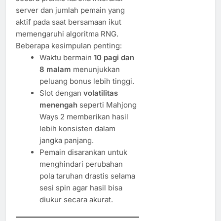
server dan jumlah pemain yang
aktif pada saat bersamaan ikut
memengaruhi algoritma RNG.
Beberapa kesimpulan penting:
Waktu bermain
10 pagi dan
8 malam
menunjukkan
peluang bonus lebih tinggi.
Slot dengan
volatilitas
menengah
seperti Mahjong
Ways 2 memberikan hasil
lebih konsisten dalam
jangka panjang.
Pemain disarankan untuk
menghindari perubahan
pola taruhan drastis selama
sesi spin agar hasil bisa
diukur secara akurat.