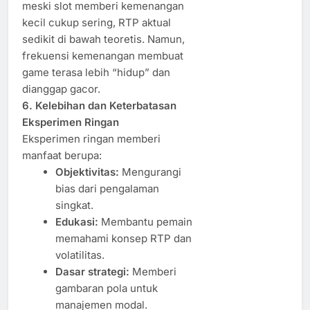
meski slot memberi kemenangan
kecil cukup sering, RTP aktual
sedikit di bawah teoretis. Namun,
frekuensi kemenangan membuat
game terasa lebih “hidup” dan
dianggap gacor.
6. Kelebihan dan Keterbatasan
Eksperimen Ringan
Eksperimen ringan memberi
manfaat berupa:
Objektivitas:
Mengurangi
bias dari pengalaman
singkat.
Edukasi:
Membantu pemain
memahami konsep RTP dan
volatilitas.
Dasar strategi:
Memberi
gambaran pola untuk
manajemen modal.