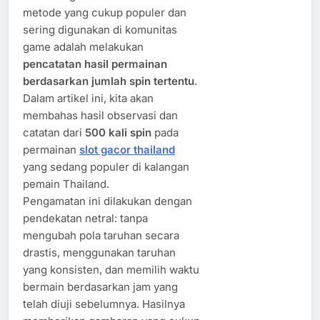
metode yang cukup populer dan
sering digunakan di komunitas
game adalah melakukan
pencatatan hasil permainan
berdasarkan jumlah spin tertentu
.
Dalam artikel ini, kita akan
membahas hasil observasi dan
catatan dari
500 kali spin
pada
permainan
slot gacor thailand
yang sedang populer di kalangan
pemain Thailand.
Pengamatan ini dilakukan dengan
pendekatan netral: tanpa
mengubah pola taruhan secara
drastis, menggunakan taruhan
yang konsisten, dan memilih waktu
bermain berdasarkan jam yang
telah diuji sebelumnya. Hasilnya