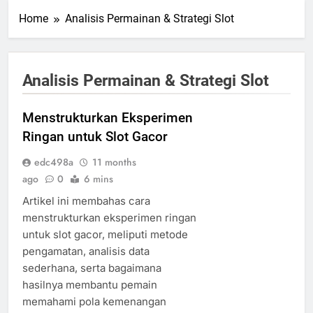
Home
Analisis Permainan & Strategi Slot
Analisis Permainan & Strategi Slot
Menstrukturkan Eksperimen
Ringan untuk Slot Gacor
edc498a
11 months
ago
0
6 mins
Artikel ini membahas cara
menstrukturkan eksperimen ringan
untuk slot gacor, meliputi metode
pengamatan, analisis data
sederhana, serta bagaimana
hasilnya membantu pemain
memahami pola kemenangan