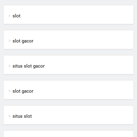
slot
slot gacor
situs slot gacor
slot gacor
situs slot