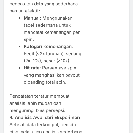
pencatatan data yang sederhana
namun efektif:
Manual:
Menggunakan
tabel sederhana untuk
mencatat kemenangan per
spin.
Kategori kemenangan:
Kecil (<2x taruhan), sedang
(2x–10x), besar (>10x).
Hit rate:
Persentase spin
yang menghasilkan payout
dibanding total spin.
Pencatatan teratur membuat
analisis lebih mudah dan
mengurangi bias persepsi.
4. Analisis Awal dari Eksperimen
Setelah data terkumpul, pemain
bisa melakukan analisis sederhana: