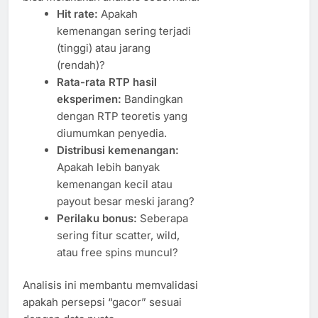
Hit rate:
Apakah
kemenangan sering terjadi
(tinggi) atau jarang
(rendah)?
Rata-rata RTP hasil
eksperimen:
Bandingkan
dengan RTP teoretis yang
diumumkan penyedia.
Distribusi kemenangan:
Apakah lebih banyak
kemenangan kecil atau
payout besar meski jarang?
Perilaku bonus:
Seberapa
sering fitur scatter, wild,
atau free spins muncul?
Analisis ini membantu memvalidasi
apakah persepsi “gacor” sesuai