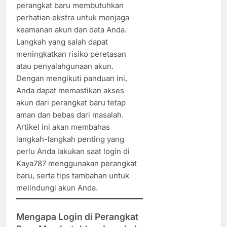
perangkat baru membutuhkan
perhatian ekstra untuk menjaga
keamanan akun dan data Anda.
Langkah yang salah dapat
meningkatkan risiko peretasan
atau penyalahgunaan akun.
Dengan mengikuti panduan ini,
Anda dapat memastikan akses
akun dari perangkat baru tetap
aman dan bebas dari masalah.
Artikel ini akan membahas
langkah-langkah penting yang
perlu Anda lakukan saat login di
Kaya787 menggunakan perangkat
baru, serta tips tambahan untuk
melindungi akun Anda.
Mengapa Login di Perangkat