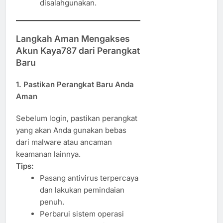
disalahgunakan.
Langkah Aman Mengakses
Akun Kaya787 dari Perangkat
Baru
1. Pastikan Perangkat Baru Anda
Aman
Sebelum login, pastikan perangkat
yang akan Anda gunakan bebas
dari malware atau ancaman
keamanan lainnya.
Tips:
Pasang antivirus terpercaya
dan lakukan pemindaian
penuh.
Perbarui sistem operasi