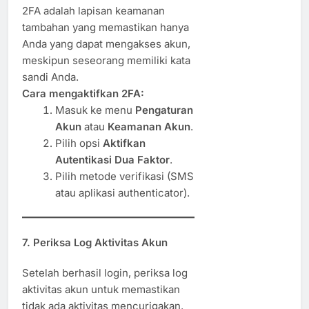
2FA adalah lapisan keamanan
tambahan yang memastikan hanya
Anda yang dapat mengakses akun,
meskipun seseorang memiliki kata
sandi Anda.
Cara mengaktifkan 2FA:
Masuk ke menu
Pengaturan
Akun
atau
Keamanan Akun
.
Pilih opsi
Aktifkan
Autentikasi Dua Faktor
.
Pilih metode verifikasi (SMS
atau aplikasi authenticator).
7. Periksa Log Aktivitas Akun
Setelah berhasil login, periksa log
aktivitas akun untuk memastikan
tidak ada aktivitas mencurigakan.