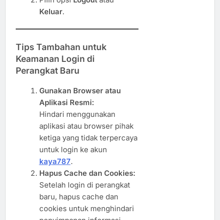
Keluar
.
Tips Tambahan untuk
Keamanan Login di
Perangkat Baru
Gunakan Browser atau
Aplikasi Resmi:
Hindari menggunakan
aplikasi atau browser pihak
ketiga yang tidak terpercaya
untuk login ke akun
kaya787
.
Hapus Cache dan Cookies:
Setelah login di perangkat
baru, hapus cache dan
cookies untuk menghindari