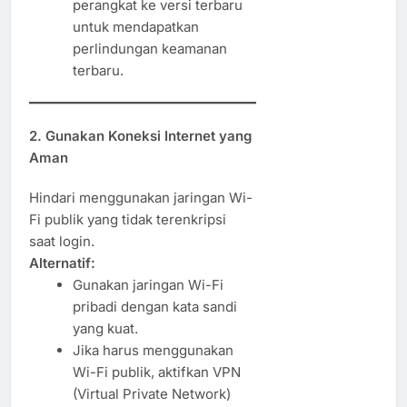
perangkat ke versi terbaru
untuk mendapatkan
perlindungan keamanan
terbaru.
2. Gunakan Koneksi Internet yang
Aman
Hindari menggunakan jaringan Wi-
Fi publik yang tidak terenkripsi
saat login.
Alternatif:
Gunakan jaringan Wi-Fi
pribadi dengan kata sandi
yang kuat.
Jika harus menggunakan
Wi-Fi publik, aktifkan VPN
(Virtual Private Network)