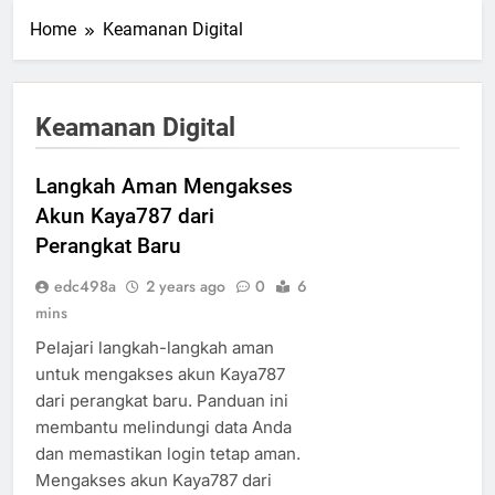
Home
Keamanan Digital
Keamanan Digital
Langkah Aman Mengakses
Akun Kaya787 dari
Perangkat Baru
edc498a
2 years ago
0
6
mins
Pelajari langkah-langkah aman
untuk mengakses akun Kaya787
dari perangkat baru. Panduan ini
membantu melindungi data Anda
dan memastikan login tetap aman.
Mengakses akun Kaya787 dari