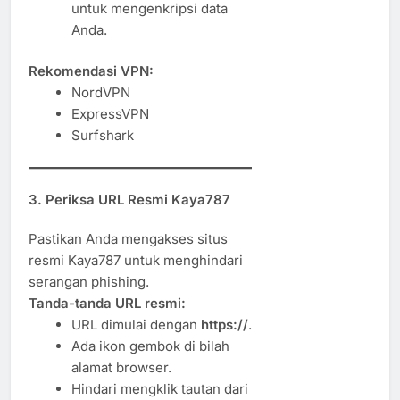
untuk mengenkripsi data
Anda.
Rekomendasi VPN:
NordVPN
ExpressVPN
Surfshark
3. Periksa URL Resmi Kaya787
Pastikan Anda mengakses situs
resmi Kaya787 untuk menghindari
serangan phishing.
Tanda-tanda URL resmi:
URL dimulai dengan
https://
.
Ada ikon gembok di bilah
alamat browser.
Hindari mengklik tautan dari