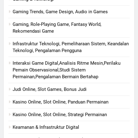
Gaming Trends, Game Design, Audio in Games
Gaming, Role-Playing Game, Fantasy World,
Rekomendasi Game
Infrastruktur Teknologi, Pemeliharaan Sistem, Keandalan
Teknologi, Pengalaman Pengguna
Interaksi Game Digital,Analisis Ritme Mesin,Perilaku
Pemain Observasional,Studi Sistem
Permainan,Pengalaman Bermain Bertahap
Judi Online, Slot Games, Bonus Judi
Kasino Online, Slot Online, Panduan Permainan
Kasino Online, Slot Online, Strategi Permainan
Keamanan & Infrastruktur Digital