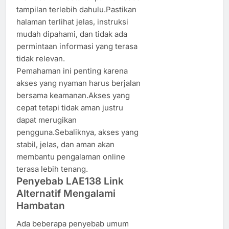
tampilan terlebih dahulu.Pastikan
halaman terlihat jelas, instruksi
mudah dipahami, dan tidak ada
permintaan informasi yang terasa
tidak relevan.
Pemahaman ini penting karena
akses yang nyaman harus berjalan
bersama keamanan.Akses yang
cepat tetapi tidak aman justru
dapat merugikan
pengguna.Sebaliknya, akses yang
stabil, jelas, dan aman akan
membantu pengalaman online
terasa lebih tenang.
Penyebab LAE138 Link
Alternatif Mengalami
Hambatan
Ada beberapa penyebab umum