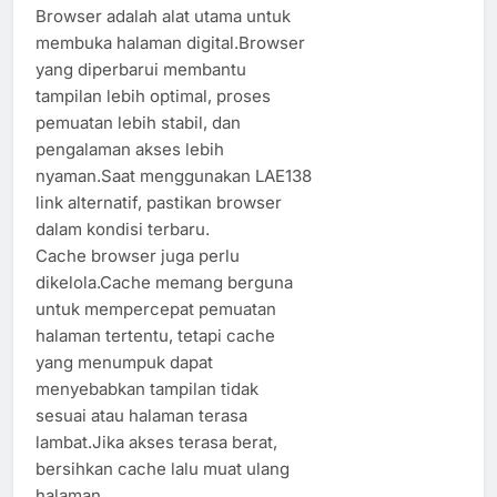
Browser adalah alat utama untuk
membuka halaman digital.Browser
yang diperbarui membantu
tampilan lebih optimal, proses
pemuatan lebih stabil, dan
pengalaman akses lebih
nyaman.Saat menggunakan LAE138
link alternatif, pastikan browser
dalam kondisi terbaru.
Cache browser juga perlu
dikelola.Cache memang berguna
untuk mempercepat pemuatan
halaman tertentu, tetapi cache
yang menumpuk dapat
menyebabkan tampilan tidak
sesuai atau halaman terasa
lambat.Jika akses terasa berat,
bersihkan cache lalu muat ulang
halaman.