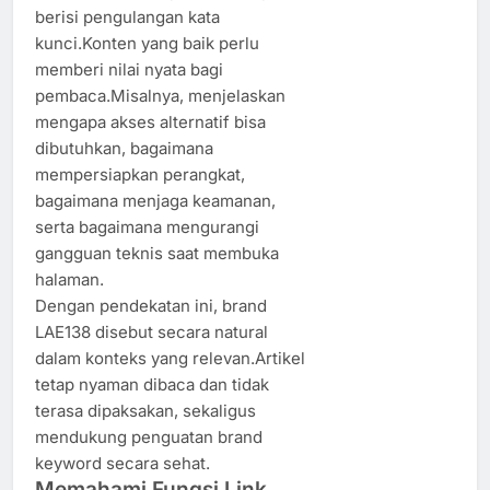
berisi pengulangan kata
kunci.Konten yang baik perlu
memberi nilai nyata bagi
pembaca.Misalnya, menjelaskan
mengapa akses alternatif bisa
dibutuhkan, bagaimana
mempersiapkan perangkat,
bagaimana menjaga keamanan,
serta bagaimana mengurangi
gangguan teknis saat membuka
halaman.
Dengan pendekatan ini, brand
LAE138 disebut secara natural
dalam konteks yang relevan.Artikel
tetap nyaman dibaca dan tidak
terasa dipaksakan, sekaligus
mendukung penguatan brand
keyword secara sehat.
Memahami Fungsi Link