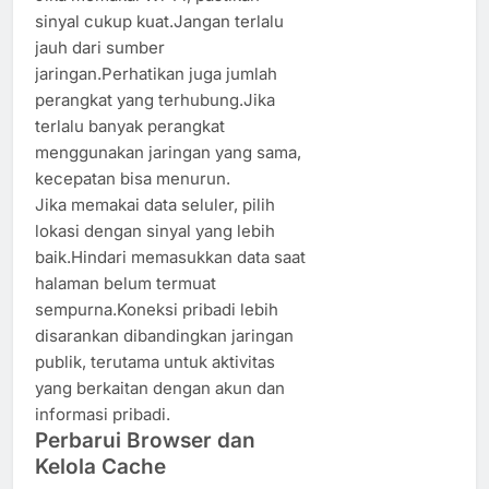
sinyal cukup kuat.Jangan terlalu
jauh dari sumber
jaringan.Perhatikan juga jumlah
perangkat yang terhubung.Jika
terlalu banyak perangkat
menggunakan jaringan yang sama,
kecepatan bisa menurun.
Jika memakai data seluler, pilih
lokasi dengan sinyal yang lebih
baik.Hindari memasukkan data saat
halaman belum termuat
sempurna.Koneksi pribadi lebih
disarankan dibandingkan jaringan
publik, terutama untuk aktivitas
yang berkaitan dengan akun dan
informasi pribadi.
Perbarui Browser dan
Kelola Cache