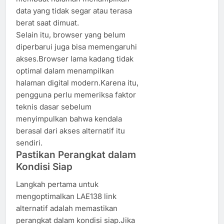
data yang tidak segar atau terasa
berat saat dimuat.
Selain itu, browser yang belum
diperbarui juga bisa memengaruhi
akses.Browser lama kadang tidak
optimal dalam menampilkan
halaman digital modern.Karena itu,
pengguna perlu memeriksa faktor
teknis dasar sebelum
menyimpulkan bahwa kendala
berasal dari akses alternatif itu
sendiri.
Pastikan Perangkat dalam
Kondisi Siap
Langkah pertama untuk
mengoptimalkan LAE138 link
alternatif adalah memastikan
perangkat dalam kondisi siap.Jika