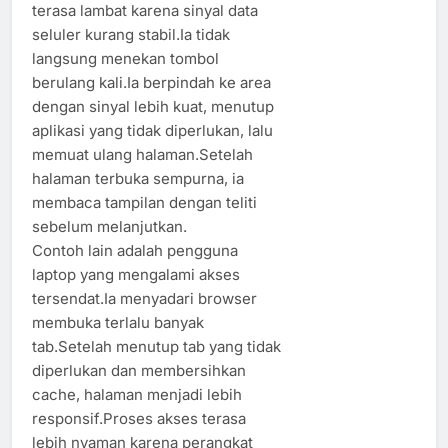
terasa lambat karena sinyal data
seluler kurang stabil.Ia tidak
langsung menekan tombol
berulang kali.Ia berpindah ke area
dengan sinyal lebih kuat, menutup
aplikasi yang tidak diperlukan, lalu
memuat ulang halaman.Setelah
halaman terbuka sempurna, ia
membaca tampilan dengan teliti
sebelum melanjutkan.
Contoh lain adalah pengguna
laptop yang mengalami akses
tersendat.Ia menyadari browser
membuka terlalu banyak
tab.Setelah menutup tab yang tidak
diperlukan dan membersihkan
cache, halaman menjadi lebih
responsif.Proses akses terasa
lebih nyaman karena perangkat