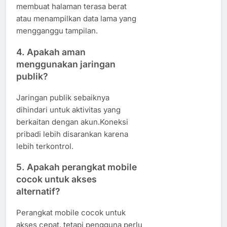
membuat halaman terasa berat
atau menampilkan data lama yang
mengganggu tampilan.
4. Apakah aman
menggunakan jaringan
publik?
Jaringan publik sebaiknya
dihindari untuk aktivitas yang
berkaitan dengan akun.Koneksi
pribadi lebih disarankan karena
lebih terkontrol.
5. Apakah perangkat mobile
cocok untuk akses
alternatif?
Perangkat mobile cocok untuk
akses cepat, tetapi pengguna perlu