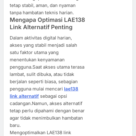
tetap stabil, aman, dan nyaman
tanpa hambatan teknis harian.
Mengapa Optimasi LAE138
Link Alternatif Penting
Dalam aktivitas digital harian,
akses yang stabil menjadi salah
satu faktor utama yang
menentukan kenyamanan
pengguna.Saat akses utama terasa
lambat, sulit dibuka, atau tidak
berjalan seperti biasa, sebagian
pengguna mulai mencari
lae138
link alternatif
sebagai opsi
cadangan.Namun, akses alternatif
tetap perlu dipahami dengan benar
agar tidak menimbulkan hambatan
baru.
Mengoptimalkan LAE138 link