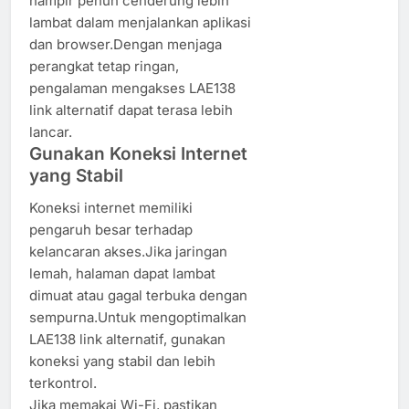
hampir penuh cenderung lebih
lambat dalam menjalankan aplikasi
dan browser.Dengan menjaga
perangkat tetap ringan,
pengalaman mengakses LAE138
link alternatif dapat terasa lebih
lancar.
Gunakan Koneksi Internet
yang Stabil
Koneksi internet memiliki
pengaruh besar terhadap
kelancaran akses.Jika jaringan
lemah, halaman dapat lambat
dimuat atau gagal terbuka dengan
sempurna.Untuk mengoptimalkan
LAE138 link alternatif, gunakan
koneksi yang stabil dan lebih
terkontrol.
Jika memakai Wi-Fi, pastikan