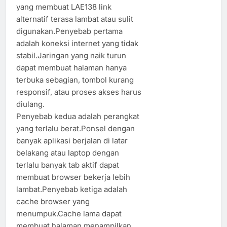
yang membuat LAE138 link
alternatif terasa lambat atau sulit
digunakan.Penyebab pertama
adalah koneksi internet yang tidak
stabil.Jaringan yang naik turun
dapat membuat halaman hanya
terbuka sebagian, tombol kurang
responsif, atau proses akses harus
diulang.
Penyebab kedua adalah perangkat
yang terlalu berat.Ponsel dengan
banyak aplikasi berjalan di latar
belakang atau laptop dengan
terlalu banyak tab aktif dapat
membuat browser bekerja lebih
lambat.Penyebab ketiga adalah
cache browser yang
menumpuk.Cache lama dapat
membuat halaman menampilkan