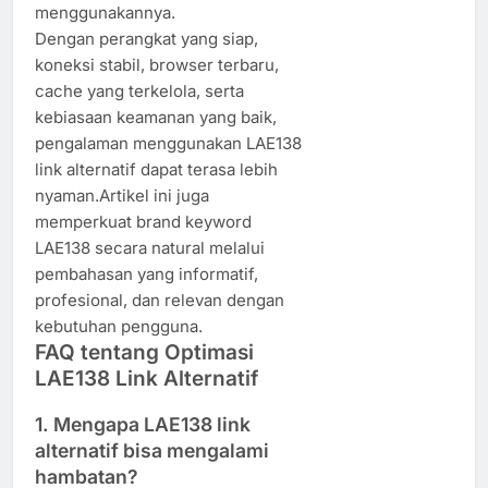
menggunakannya.
Dengan perangkat yang siap,
koneksi stabil, browser terbaru,
cache yang terkelola, serta
kebiasaan keamanan yang baik,
pengalaman menggunakan LAE138
link alternatif dapat terasa lebih
nyaman.Artikel ini juga
memperkuat brand keyword
LAE138 secara natural melalui
pembahasan yang informatif,
profesional, dan relevan dengan
kebutuhan pengguna.
FAQ tentang Optimasi
LAE138 Link Alternatif
1. Mengapa LAE138 link
alternatif bisa mengalami
hambatan?