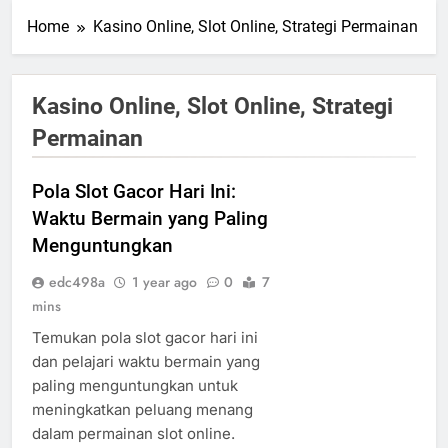
Home
Kasino Online, Slot Online, Strategi Permainan
Kasino Online, Slot Online, Strategi
Permainan
Pola Slot Gacor Hari Ini:
Waktu Bermain yang Paling
Menguntungkan
edc498a
1 year ago
0
7
mins
Temukan pola slot gacor hari ini
dan pelajari waktu bermain yang
paling menguntungkan untuk
meningkatkan peluang menang
dalam permainan slot online.