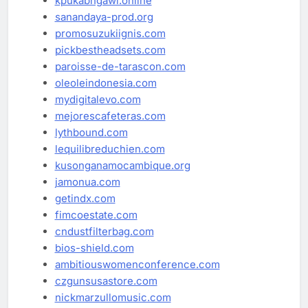
kpukabngawi.online
sanandaya-prod.org
promosuzukiignis.com
pickbestheadsets.com
paroisse-de-tarascon.com
oleoleindonesia.com
mydigitalevo.com
mejorescafeteras.com
lythbound.com
lequilibreduchien.com
kusonganamocambique.org
jamonua.com
getindx.com
fimcoestate.com
cndustfilterbag.com
bios-shield.com
ambitiouswomenconference.com
czgunsusastore.com
nickmarzullomusic.com