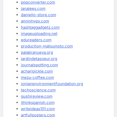
popconverter.com
janalees.com
daniello-store.com
anninhvps.com
hashtaggadgetz.com
imageuploading.net
edureaders.com
production-matsumoto.com
palabranueva.org
jardindetasoeur.org
journalspotting.com
acharipickle.com
mezu-coffee.com
ionianenvironmentfoundation.org
techoscience.com
gushireview.com
ithinkspanish.com
writeideas101.com
artfullposters.com