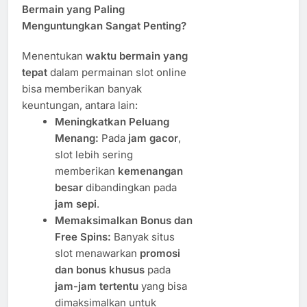
Bermain yang Paling
Menguntungkan Sangat Penting?
Menentukan
waktu bermain yang
tepat
dalam permainan slot online
bisa memberikan banyak
keuntungan, antara lain:
Meningkatkan Peluang
Menang:
Pada
jam gacor
,
slot lebih sering
memberikan
kemenangan
besar
dibandingkan pada
jam sepi
.
Memaksimalkan Bonus dan
Free Spins:
Banyak situs
slot menawarkan
promosi
dan bonus khusus
pada
jam-jam tertentu
yang bisa
dimaksimalkan untuk