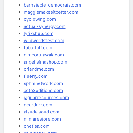
barnstable-democrats.com
maggiemakesitbetter.com
cyclowing.com
actual-synergy.com
lyrikshub.com
wildwordsfest.com
fabufluff.com
nimportnawak.com
angelisimashop.com
oriandme.com
fluerly.com
sphmnetwork.com
acte3editions.com
jaguarresources.com
geardurr.com
alsudaisoud.com
mimarestore.com
onetisa.com