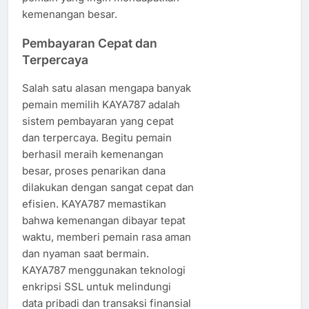
kemenangan besar.
Pembayaran Cepat dan
Terpercaya
Salah satu alasan mengapa banyak
pemain memilih KAYA787 adalah
sistem pembayaran yang cepat
dan terpercaya. Begitu pemain
berhasil meraih kemenangan
besar, proses penarikan dana
dilakukan dengan sangat cepat dan
efisien. KAYA787 memastikan
bahwa kemenangan dibayar tepat
waktu, memberi pemain rasa aman
dan nyaman saat bermain.
KAYA787 menggunakan teknologi
enkripsi SSL untuk melindungi
data pribadi dan transaksi finansial