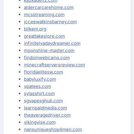
ka2kadeh2.com
aldercarcarehome.com
mcsstreaming.com
jcceewatkinsbarney.com
bilkem.org
greatlakeslore.com
infinitelyadaydreamer.com
moonshine-master.com
findomwebcams.com
minecraftserversreview.com
floridaelitesw.com
babyluxify.com
vpatees.com
sylasshirt.com
sgvapesghub.com
learnpaidmedia.com
theaveragedriver.com
vikingvise.com
nansuniqueshop4men.com