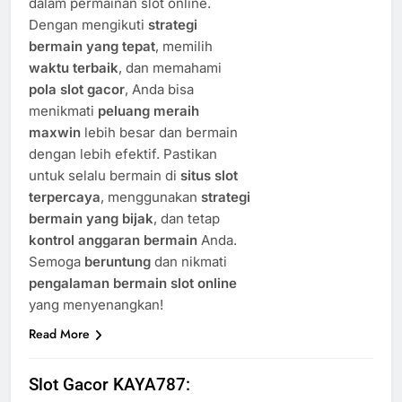
dalam permainan slot online.
Dengan mengikuti
strategi
bermain yang tepat
, memilih
waktu terbaik
, dan memahami
pola slot gacor
, Anda bisa
menikmati
peluang meraih
maxwin
lebih besar dan bermain
dengan lebih efektif. Pastikan
untuk selalu bermain di
situs slot
terpercaya
, menggunakan
strategi
bermain yang bijak
, dan tetap
kontrol anggaran bermain
Anda.
Semoga
beruntung
dan nikmati
pengalaman bermain slot online
yang menyenangkan!
Read More
Slot Gacor KAYA787: