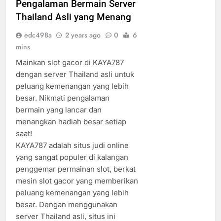
Pengalaman Bermain Server
Thailand Asli yang Menang
edc498a
2 years ago
0
6
mins
Mainkan slot gacor di KAYA787
dengan server Thailand asli untuk
peluang kemenangan yang lebih
besar. Nikmati pengalaman
bermain yang lancar dan
menangkan hadiah besar setiap
saat!
KAYA787 adalah situs judi online
yang sangat populer di kalangan
penggemar permainan slot, berkat
mesin slot gacor yang memberikan
peluang kemenangan yang lebih
besar. Dengan menggunakan
server Thailand asli, situs ini