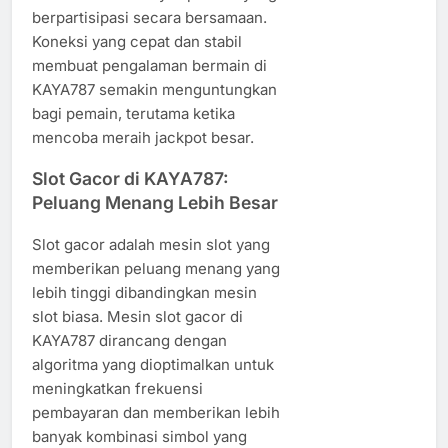
berpartisipasi secara bersamaan.
Koneksi yang cepat dan stabil
membuat pengalaman bermain di
KAYA787 semakin menguntungkan
bagi pemain, terutama ketika
mencoba meraih jackpot besar.
Slot Gacor di KAYA787:
Peluang Menang Lebih Besar
Slot gacor adalah mesin slot yang
memberikan peluang menang yang
lebih tinggi dibandingkan mesin
slot biasa. Mesin slot gacor di
KAYA787 dirancang dengan
algoritma yang dioptimalkan untuk
meningkatkan frekuensi
pembayaran dan memberikan lebih
banyak kombinasi simbol yang