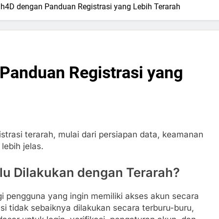
ah4D dengan Panduan Registrasi yang Lebih Terarah
Panduan Registrasi yang
strasi terarah, mulai dari persiapan data, keamanan
lebih jelas.
lu Dilakukan dengan Terarah?
 pengguna yang ingin memiliki akses akun secara
asi tidak sebaiknya dilakukan secara terburu-buru,