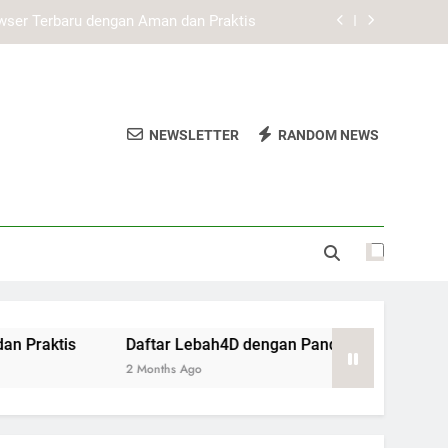
wser Terbaru dengan Aman dan Praktis
Panduan Registrasi yang Lebih Terarah
 Kaya787 Link Alternatif Secara Aman
NEWSLETTER
RANDOM NEWS
bah4D Login dengan Aman dan Terarah
wser Terbaru dengan Aman dan Praktis
uk Semangat Hidup Yang Lebih Positif.
Panduan Registrasi yang Lebih Terarah
 Kaya787 Link Alternatif Secara Aman
Daftar Lebah4D dengan Panduan Registrasi yang Lebih T
2 Months Ago