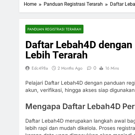
Home
Panduan Registrasi Terarah
Daftar Leb
PANDUAN REGISTRASI TERARAH
Daftar Lebah4D dengan 
Lebih Terarah
0
Edc498a
2 Months Ago
16 Mins
Pelajari Daftar Lebah4D dengan panduan regi
akun, verifikasi, hingga akses siap digunakan 
Mengapa Daftar Lebah4D Per
Daftar Lebah4D merupakan langkah awal bagi
lebih rapi dan mudah dikelola. Proses registr