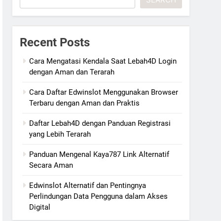
Recent Posts
Cara Mengatasi Kendala Saat Lebah4D Login
dengan Aman dan Terarah
Cara Daftar Edwinslot Menggunakan Browser
Terbaru dengan Aman dan Praktis
Daftar Lebah4D dengan Panduan Registrasi
yang Lebih Terarah
Panduan Mengenal Kaya787 Link Alternatif
Secara Aman
Edwinslot Alternatif dan Pentingnya
Perlindungan Data Pengguna dalam Akses
Digital