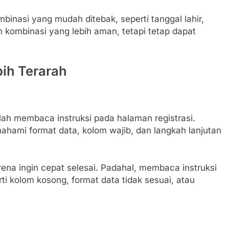
inasi yang mudah ditebak, seperti tanggal lahir,
 kombinasi yang lebih aman, tetapi tetap dapat
bih Terarah
ah membaca instruksi pada halaman registrasi.
ami format data, kolom wajib, dan langkah lanjutan
rena ingin cepat selesai. Padahal, membaca instruksi
i kolom kosong, format data tidak sesuai, atau