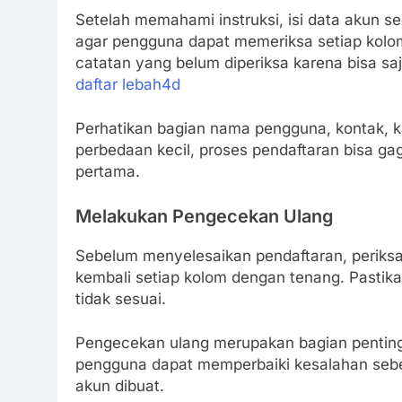
Setelah memahami instruksi, isi data akun s
agar pengguna dapat memeriksa setiap kolom d
catatan yang belum diperiksa karena bisa sa
daftar lebah4d
Perhatikan bagian nama pengguna, kontak, ka
perbedaan kecil, proses pendaftaran bisa gag
pertama.
Melakukan Pengecekan Ulang
Sebelum menyelesaikan pendaftaran, periks
kembali setiap kolom dengan tenang. Pastikan
tidak sesuai.
Pengecekan ulang merupakan bagian penting d
pengguna dapat memperbaiki kesalahan sebel
akun dibuat.