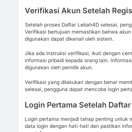
Verifikasi Akun Setelah Regis
Setelah proses Daftar Lebah4D selesai, peng
Verifikasi bertujuan memastikan bahwa akun
digunakan dapat dikenali oleh sistem.
Jika ada instruksi verifikasi, ikuti dengan 
informasi pribadi kepada orang lain. Informasi
digunakan oleh pemilik akun.
Verifikasi yang dilakukan dengan benar memb
selesai, pengguna dapat mencoba login per
Login Pertama Setelah Dafta
Login pertama menjadi tahap penting untuk
data login dengan hati-hati dan pastikan in