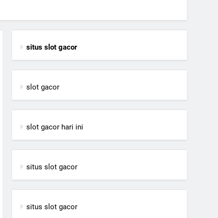
situs slot gacor
slot gacor
slot gacor hari ini
situs slot gacor
situs slot gacor