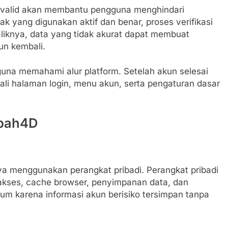
 valid akan membantu pengguna menghindari
ak yang digunakan aktif dan benar, proses verifikasi
liknya, data yang tidak akurat dapat membuat
un kembali.
una memahami alur platform. Setelah akun selesai
li halaman login, menu akun, serta pengaturan dasar
ebah4D
a menggunakan perangkat pribadi. Perangkat pribadi
 akses, cache browser, penyimpanan data, dan
m karena informasi akun berisiko tersimpan tanpa