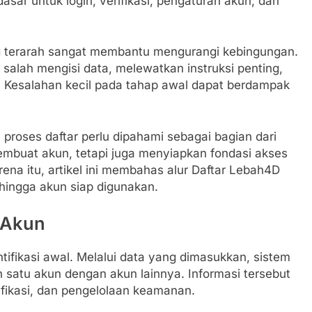
sar untuk login, verifikasi, pengaturan akun, dan
ng terarah sangat membantu mengurangi kebingungan.
 salah mengisi data, melewatkan instruksi penting,
 Kesalahan kecil pada tahap awal dapat berdampak
 proses daftar perlu dipahami sebagai bagian dari
buat akun, tetapi juga menyiapkan fondasi akses
ena itu, artikel ini membahas alur Daftar Lebah4D
 hingga akun siap digunakan.
 Akun
ntifikasi awal. Melalui data yang dimasukkan, sistem
atu akun dengan akun lainnya. Informasi tersebut
ifikasi, dan pengelolaan keamanan.