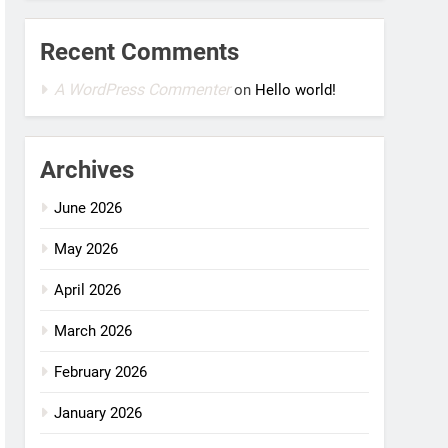
Recent Comments
A WordPress Commenter
on
Hello world!
Archives
June 2026
May 2026
April 2026
March 2026
February 2026
January 2026