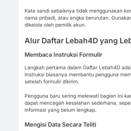
Kata sandi sebaiknya tidak menggunakan komb
nama pribadi, atau angka berurutan. Gunakan
dikelola oleh pemilik akun.
Alur Daftar Lebah4D yang Le
Membaca Instruksi Formulir
Langkah pertama dalam Daftar Lebah4D adal
Instruksi biasanya membantu pengguna memah
setelah formulir dikirim.
Pengguna baru sering melewati bagian ini ka
dapat mencegah kesalahan sederhana, sepert
informasi yang belum lengkap.
Mengisi Data Secara Teliti