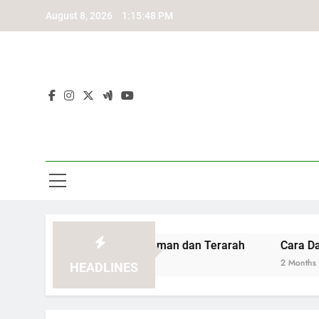
Skip
August 8, 2026
1:15:49 PM
to
content
Sph
Dapatkan K
4D Login dengan Aman dan Terarah
Cara Daftar Edwins
2 Months Ago
HEADLINES