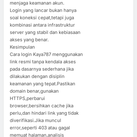
menjaga keamanan akun.
Login yang lancar bukan hanya
soal koneksi cepat,tetapi juga
kombinasi antara infrastruktur
server yang stabil dan kebiasaan
akses yang benar.
Kesimpulan
Cara login Kaya787 menggunakan
link resmi tanpa kendala akses
pada dasarnya sederhana jika
dilakukan dengan disiplin
keamanan yang tepat.Pastikan
domain benar,gunakan
HTTPS,perbarui
browser,bersihkan cache jika
perlu,dan hindari link yang tidak
diverifikasi.Jika muncul
error,seperti 403 atau gagal
memuat halaman,analisis