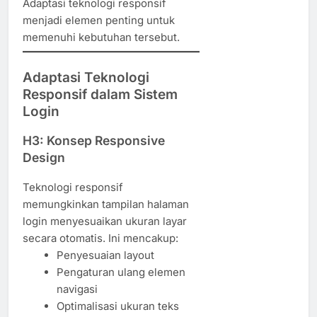
Adaptasi teknologi responsif
menjadi elemen penting untuk
memenuhi kebutuhan tersebut.
Adaptasi Teknologi
Responsif dalam Sistem
Login
H3: Konsep Responsive
Design
Teknologi responsif
memungkinkan tampilan halaman
login menyesuaikan ukuran layar
secara otomatis. Ini mencakup:
Penyesuaian layout
Pengaturan ulang elemen
navigasi
Optimalisasi ukuran teks