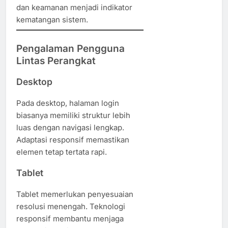
dan keamanan menjadi indikator
kematangan sistem.
Pengalaman Pengguna
Lintas Perangkat
Desktop
Pada desktop, halaman login
biasanya memiliki struktur lebih
luas dengan navigasi lengkap.
Adaptasi responsif memastikan
elemen tetap tertata rapi.
Tablet
Tablet memerlukan penyesuaian
resolusi menengah. Teknologi
responsif membantu menjaga