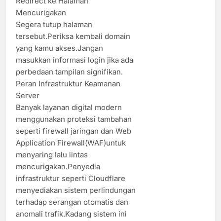
Redirect ke Halaman
Mencurigakan
Segera tutup halaman
tersebut.Periksa kembali domain
yang kamu akses.Jangan
masukkan informasi login jika ada
perbedaan tampilan signifikan.
Peran Infrastruktur Keamanan
Server
Banyak layanan digital modern
menggunakan proteksi tambahan
seperti firewall jaringan dan Web
Application Firewall(WAF)untuk
menyaring lalu lintas
mencurigakan.Penyedia
infrastruktur seperti Cloudflare
menyediakan sistem perlindungan
terhadap serangan otomatis dan
anomali trafik.Kadang sistem ini