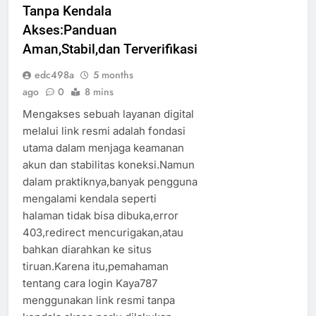
Tanpa Kendala
Akses:Panduan
Aman,Stabil,dan Terverifikasi
edc498a
5 months
ago
0
8 mins
Mengakses sebuah layanan digital
melalui link resmi adalah fondasi
utama dalam menjaga keamanan
akun dan stabilitas koneksi.Namun
dalam praktiknya,banyak pengguna
mengalami kendala seperti
halaman tidak bisa dibuka,error
403,redirect mencurigakan,atau
bahkan diarahkan ke situs
tiruan.Karena itu,pemahaman
tentang cara login Kaya787
menggunakan link resmi tanpa