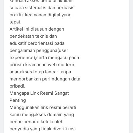
kendala akses perlu dilakukan
secara sistematis dan berbasis
praktik keamanan digital yang
tepat.
Artikel ini disusun dengan
pendekatan teknis dan
edukatif,berorientasi pada
pengalaman pengguna(user
experience),serta mengacu pada
prinsip keamanan web modern
agar akses tetap lancar tanpa
mengorbankan perlindungan data
pribadi.
Mengapa Link Resmi Sangat
Penting
Menggunakan link resmi berarti
kamu mengakses domain yang
benar-benar dikelola oleh
penyedia yang tidak diverifikasi