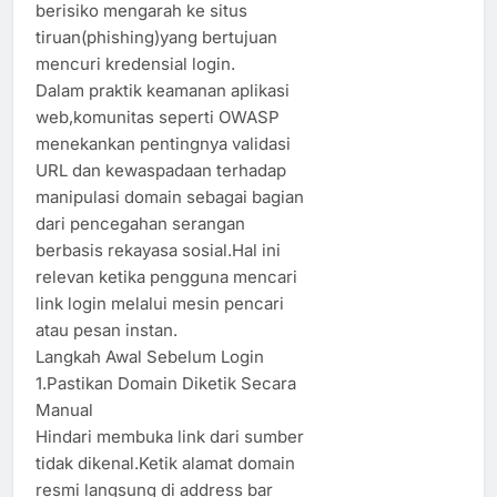
berisiko mengarah ke situs
tiruan(phishing)yang bertujuan
mencuri kredensial login.
Dalam praktik keamanan aplikasi
web,komunitas seperti OWASP
menekankan pentingnya validasi
URL dan kewaspadaan terhadap
manipulasi domain sebagai bagian
dari pencegahan serangan
berbasis rekayasa sosial.Hal ini
relevan ketika pengguna mencari
link login melalui mesin pencari
atau pesan instan.
Langkah Awal Sebelum Login
1.Pastikan Domain Diketik Secara
Manual
Hindari membuka link dari sumber
tidak dikenal.Ketik alamat domain
resmi langsung di address bar