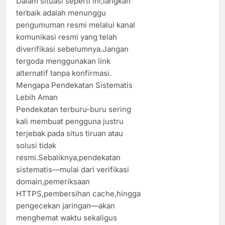
Dalam situasi seperti ini,langkah
terbaik adalah menunggu
pengumuman resmi melalui kanal
komunikasi resmi yang telah
diverifikasi sebelumnya.Jangan
tergoda menggunakan link
alternatif tanpa konfirmasi.
Mengapa Pendekatan Sistematis
Lebih Aman
Pendekatan terburu-buru sering
kali membuat pengguna justru
terjebak pada situs tiruan atau
solusi tidak
resmi.Sebaliknya,pendekatan
sistematis—mulai dari verifikasi
domain,pemeriksaan
HTTPS,pembersihan cache,hingga
pengecekan jaringan—akan
menghemat waktu sekaligus