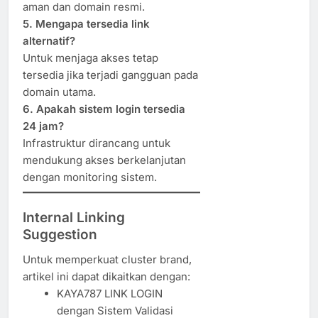
aman dan domain resmi.
5. Mengapa tersedia link
alternatif?
Untuk menjaga akses tetap
tersedia jika terjadi gangguan pada
domain utama.
6. Apakah sistem login tersedia
24 jam?
Infrastruktur dirancang untuk
mendukung akses berkelanjutan
dengan monitoring sistem.
Internal Linking
Suggestion
Untuk memperkuat cluster brand,
artikel ini dapat dikaitkan dengan:
KAYA787 LINK LOGIN
dengan Sistem Validasi