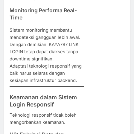
Monitoring Performa Real-
Time
Sistem monitoring membantu
mendeteksi gangguan lebih awal.
Dengan demikian, KAYA787 LINK
LOGIN tetap dapat diakses tanpa
downtime signifikan.
Adaptasi teknologi responsif yang
baik harus selaras dengan
kesiapan infrastruktur backend.
Keamanan dalam Sistem
Login Responsif
Teknologi responsif tidak boleh
mengorbankan keamanan.