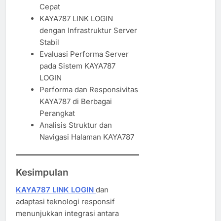
Cepat
KAYA787 LINK LOGIN
dengan Infrastruktur Server
Stabil
Evaluasi Performa Server
pada Sistem KAYA787
LOGIN
Performa dan Responsivitas
KAYA787 di Berbagai
Perangkat
Analisis Struktur dan
Navigasi Halaman KAYA787
Kesimpulan
KAYA787 LINK LOGIN
dan
adaptasi teknologi responsif
menunjukkan integrasi antara