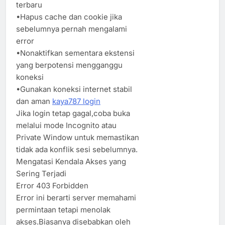
terbaru
•Hapus cache dan cookie jika
sebelumnya pernah mengalami
error
•Nonaktifkan sementara ekstensi
yang berpotensi mengganggu
koneksi
•Gunakan koneksi internet stabil
dan aman
kaya787 login
Jika login tetap gagal,coba buka
melalui mode Incognito atau
Private Window untuk memastikan
tidak ada konflik sesi sebelumnya.
Mengatasi Kendala Akses yang
Sering Terjadi
Error 403 Forbidden
Error ini berarti server memahami
permintaan tetapi menolak
akses.Biasanya disebabkan oleh