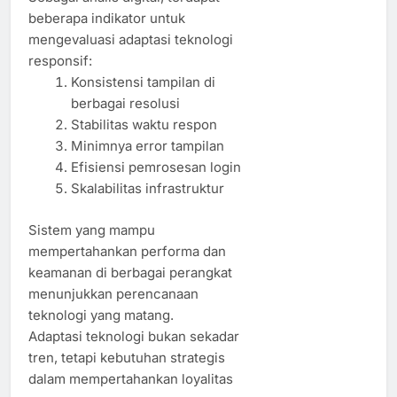
beberapa indikator untuk
mengevaluasi adaptasi teknologi
responsif:
Konsistensi tampilan di
berbagai resolusi
Stabilitas waktu respon
Minimnya error tampilan
Efisiensi pemrosesan login
Skalabilitas infrastruktur
Sistem yang mampu
mempertahankan performa dan
keamanan di berbagai perangkat
menunjukkan perencanaan
teknologi yang matang.
Adaptasi teknologi bukan sekadar
tren, tetapi kebutuhan strategis
dalam mempertahankan loyalitas