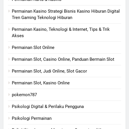
Permainan Kasino Strategi Bisnis Kasino Hiburan Digital
Tren Gaming Teknologi Hiburan
Permainan Kasino, Teknologi & Internet, Tips & Trik
Akses
Permainan Slot Online
Permainan Slot, Casino Online, Panduan Bermain Slot
Permainan Slot, Judi Online, Slot Gacor
Permainan Slot, Kasino Online
pokemon787
Psikologi Digital & Perilaku Pengguna
Psikologi Permainan