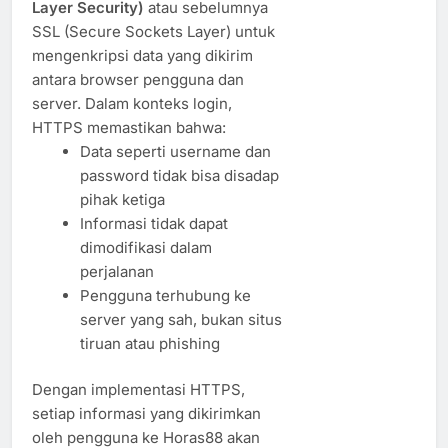
Layer Security)
atau sebelumnya
SSL (Secure Sockets Layer) untuk
mengenkripsi data yang dikirim
antara browser pengguna dan
server. Dalam konteks login,
HTTPS memastikan bahwa:
Data seperti username dan
password tidak bisa disadap
pihak ketiga
Informasi tidak dapat
dimodifikasi dalam
perjalanan
Pengguna terhubung ke
server yang sah, bukan situs
tiruan atau phishing
Dengan implementasi HTTPS,
setiap informasi yang dikirimkan
oleh pengguna ke Horas88 akan