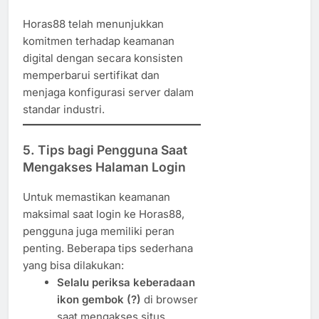
Horas88 telah menunjukkan
komitmen terhadap keamanan
digital dengan secara konsisten
memperbarui sertifikat dan
menjaga konfigurasi server dalam
standar industri.
5. Tips bagi Pengguna Saat
Mengakses Halaman Login
Untuk memastikan keamanan
maksimal saat login ke Horas88,
pengguna juga memiliki peran
penting. Beberapa tips sederhana
yang bisa dilakukan:
Selalu periksa keberadaan
ikon gembok (?)
di browser
saat mengakses situs