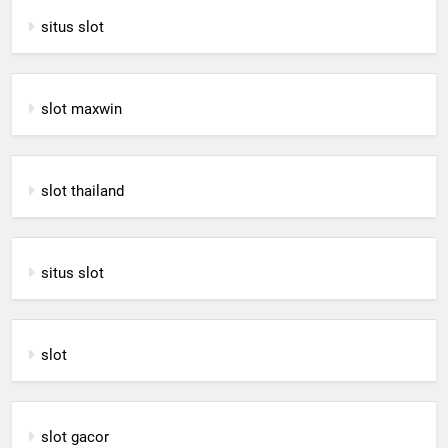
situs slot
slot maxwin
slot thailand
situs slot
slot
slot gacor