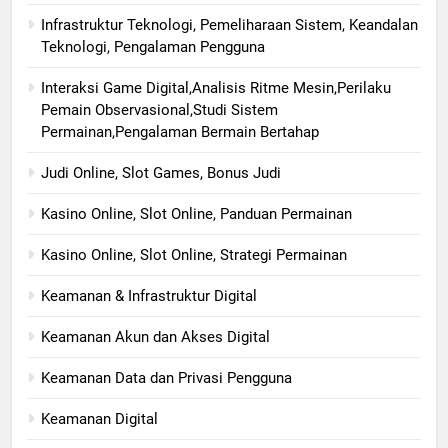
Infrastruktur Teknologi, Pemeliharaan Sistem, Keandalan
Teknologi, Pengalaman Pengguna
Interaksi Game Digital,Analisis Ritme Mesin,Perilaku
Pemain Observasional,Studi Sistem
Permainan,Pengalaman Bermain Bertahap
Judi Online, Slot Games, Bonus Judi
Kasino Online, Slot Online, Panduan Permainan
Kasino Online, Slot Online, Strategi Permainan
Keamanan & Infrastruktur Digital
Keamanan Akun dan Akses Digital
Keamanan Data dan Privasi Pengguna
Keamanan Digital