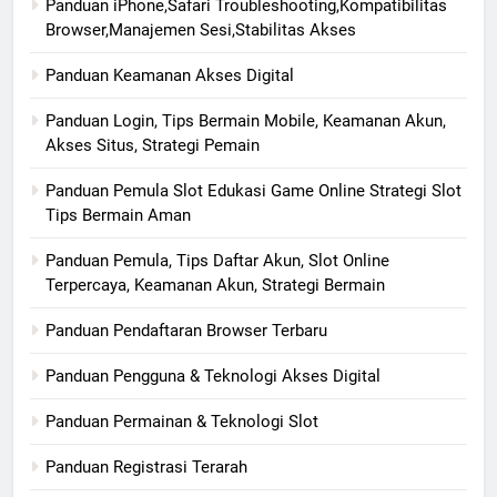
Panduan iPhone,Safari Troubleshooting,Kompatibilitas
Browser,Manajemen Sesi,Stabilitas Akses
Panduan Keamanan Akses Digital
Panduan Login, Tips Bermain Mobile, Keamanan Akun,
Akses Situs, Strategi Pemain
Panduan Pemula Slot Edukasi Game Online Strategi Slot
Tips Bermain Aman
Panduan Pemula, Tips Daftar Akun, Slot Online
Terpercaya, Keamanan Akun, Strategi Bermain
Panduan Pendaftaran Browser Terbaru
Panduan Pengguna & Teknologi Akses Digital
Panduan Permainan & Teknologi Slot
Panduan Registrasi Terarah