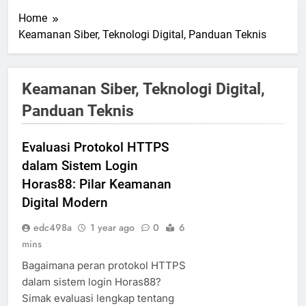
Home
Keamanan Siber, Teknologi Digital, Panduan Teknis
Keamanan Siber, Teknologi Digital,
Panduan Teknis
Evaluasi Protokol HTTPS
dalam Sistem Login
Horas88: Pilar Keamanan
Digital Modern
edc498a
1 year ago
0
6
mins
Bagaimana peran protokol HTTPS
dalam sistem login Horas88?
Simak evaluasi lengkap tentang