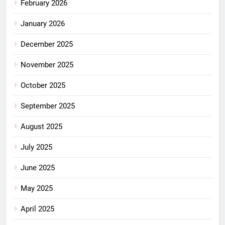
February 2026
January 2026
December 2025
November 2025
October 2025
September 2025
August 2025
July 2025
June 2025
May 2025
April 2025