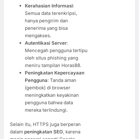
Kerahasian Informasi
:
Semua data terenkripsi,
hanya pengirim dan
penerima yang bisa
mengakses.
Autentikasi Server
:
Mencegah pengguna tertipu
oleh situs phishing yang
meniru tampilan Horas88.
Peningkatan Kepercayaan
Pengguna
: Tanda aman
(gembok) di browser
meningkatkan keyakinan
pengguna bahwa data
mereka terlindungi.
Selain itu, HTTPS juga berperan
dalam
peningkatan SEO
, karena