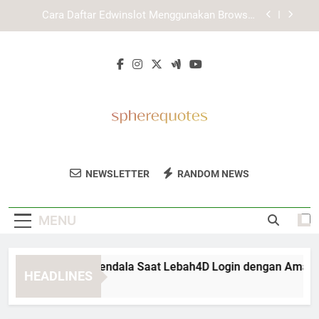
Skip
Daftar Lebah4D dengan Panduan Registrasi yang
to
Lebih Terarah
content
Panduan Mengenal Kaya787 Link Alternatif
Secara Aman
Cara Mengatasi Kendala Saat Lebah4D Login
dengan Aman dan Terarah
Cara Daftar Edwinslot Menggunakan Browser
Terbaru dengan Aman dan Praktis
Daftar Lebah4D dengan Panduan Registrasi yang
Lebih Terarah
Sphere Quotes
Dapatkan Kutipan Motivasi Dan Inspirasi
Panduan Mengenal Kaya787 Link Alternatif
NEWSLETTER
RANDOM NEWS
Secara Aman
Harian Dari Sphere Quotes. Untuk Semangat
Hidup Yang Lebih Positif.
MENU
ra Mengatasi Kendala Saat Lebah4D Login dengan Aman dan
HEADLINES
Months Ago