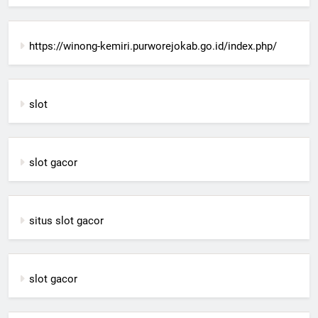
https://winong-kemiri.purworejokab.go.id/index.php/
slot
slot gacor
situs slot gacor
slot gacor