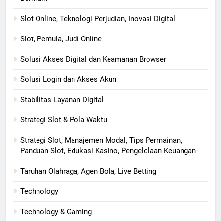
Slot Online, Teknologi Perjudian, Inovasi Digital
Slot, Pemula, Judi Online
Solusi Akses Digital dan Keamanan Browser
Solusi Login dan Akses Akun
Stabilitas Layanan Digital
Strategi Slot & Pola Waktu
Strategi Slot, Manajemen Modal, Tips Permainan,
Panduan Slot, Edukasi Kasino, Pengelolaan Keuangan
Taruhan Olahraga, Agen Bola, Live Betting
Technology
Technology & Gaming