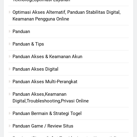
Optimasi Akses Alternatif, Panduan Stabilitas Digital,
Keamanan Pengguna Online
Panduan
Panduan & Tips
Panduan Akses & Keamanan Akun
Panduan Akses Digital
Panduan Akses Multi-Perangkat
Panduan Akses,Keamanan
Digital,Troubleshooting,Privasi Online
Panduan Bermain & Strategi Togel
Panduan Game / Review Situs