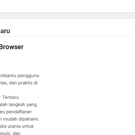
aru
 Browser
membantu pengguna
as, dan praktis di
 Terbaru
alah langkah yang
es pendaftaran
an mudah dipahami.
dia utama untuk
ulir, dan