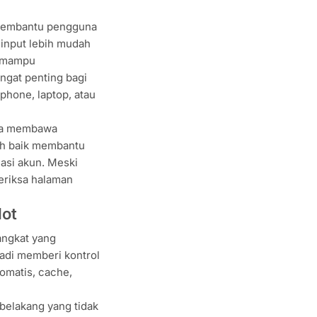
 membantu pengguna
 input lebih mudah
h mampu
ngat penting bagi
hone, laptop, atau
nya membawa
ih baik membantu
asi akun. Meski
eriksa halaman
lot
angkat yang
badi memberi kontrol
tomatis, cache,
 belakang yang tidak