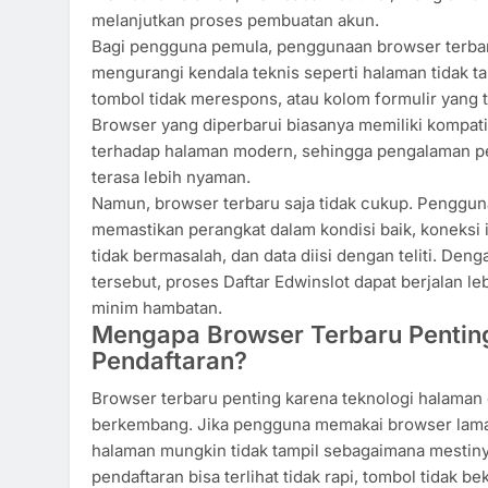
melanjutkan proses pembuatan akun.
Bagi pengguna pemula, penggunaan browser terb
mengurangi kendala teknis seperti halaman tidak t
tombol tidak merespons, atau kolom formulir yang t
Browser yang diperbarui biasanya memiliki kompatibi
terhadap halaman modern, sehingga pengalaman pe
terasa lebih nyaman.
Namun, browser terbaru saja tidak cukup. Penggun
memastikan perangkat dalam kondisi baik, koneksi i
tidak bermasalah, dan data diisi dengan teliti. Den
tersebut, proses Daftar Edwinslot dapat berjalan le
minim hambatan.
Mengapa Browser Terbaru Pentin
Pendaftaran?
Browser terbaru penting karena teknologi halaman d
berkembang. Jika pengguna memakai browser lam
halaman mungkin tidak tampil sebagaimana mestiny
pendaftaran bisa terlihat tidak rapi, tombol tidak bek