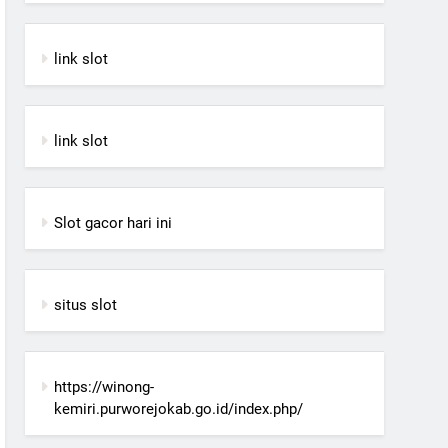
link slot
link slot
Slot gacor hari ini
situs slot
https://winong-
kemiri.purworejokab.go.id/index.php/