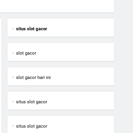
situs slot gacor
slot gacor
slot gacor hari ini
situs slot gacor
situs slot gacor