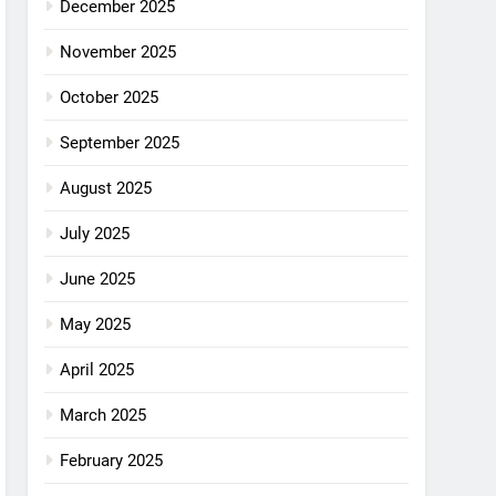
December 2025
November 2025
October 2025
September 2025
August 2025
July 2025
June 2025
May 2025
April 2025
March 2025
February 2025