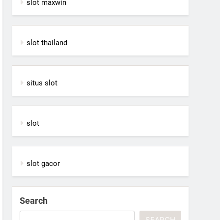
slot maxwin
slot thailand
situs slot
slot
slot gacor
Search
SEARCH