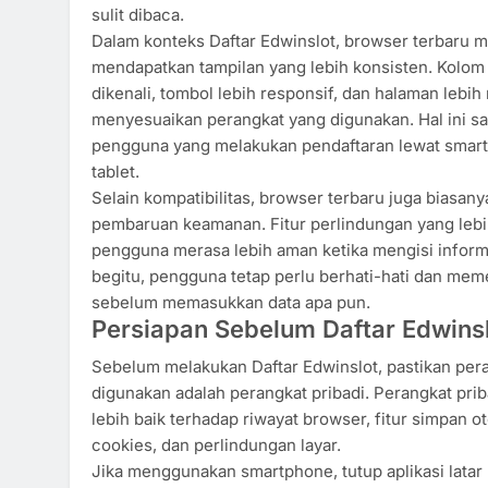
sulit dibaca.
Dalam konteks Daftar Edwinslot, browser terbaru
mendapatkan tampilan yang lebih konsisten. Kolom
dikenali, tombol lebih responsif, dan halaman lebi
menyesuaikan perangkat yang digunakan. Hal ini sa
pengguna yang melakukan pendaftaran lewat smartp
tablet.
Selain kompatibilitas, browser terbaru juga biasa
pembaruan keamanan. Fitur perlindungan yang leb
pengguna merasa lebih aman ketika mengisi inform
begitu, pengguna tetap perlu berhati-hati dan mem
sebelum memasukkan data apa pun.
Persiapan Sebelum Daftar Edwins
Sebelum melakukan Daftar Edwinslot, pastikan per
digunakan adalah perangkat pribadi. Perangkat pri
lebih baik terhadap riwayat browser, fitur simpan o
cookies, dan perlindungan layar.
Jika menggunakan smartphone, tutup aplikasi latar