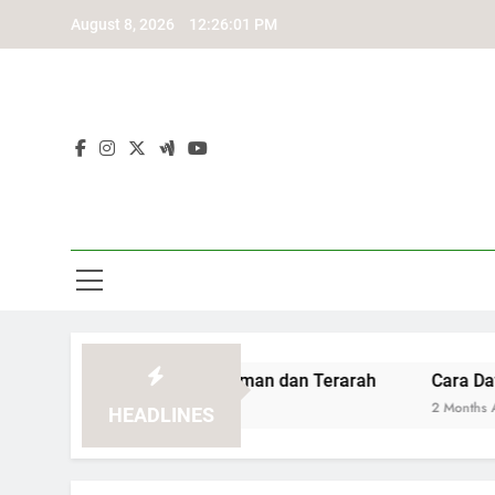
Skip
August 8, 2026
12:26:02 PM
to
content
Sph
Dapatkan K
4D Login dengan Aman dan Terarah
Cara Daftar Edwins
2 Months Ago
HEADLINES