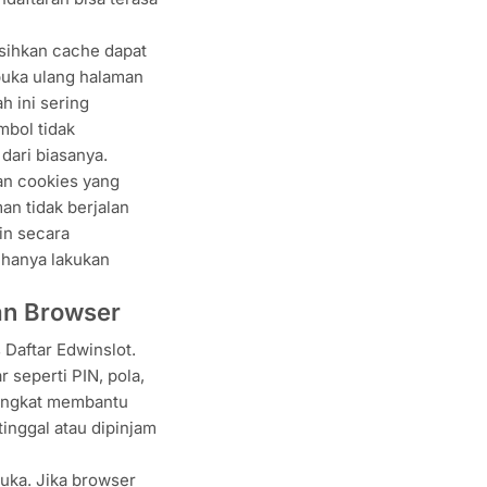
rsihkan cache dapat
buka ulang halaman
h ini sering
mbol tidak
dari biasanya.
ran cookies yang
an tidak berjalan
in secara
 hanya lakukan
n Browser
Daftar Edwinslot.
 seperti PIN, pola,
erangkat membantu
tinggal atau dipinjam
uka. Jika browser