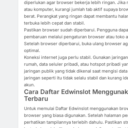
diperlukan agar browser bekerja lebih ringan. Jik
atau komputer, kurangi jumlah tab aktif supaya brow
berat. Perangkat yang ringan dapat membantu hal
terbuka lebih cepat dan stabil.
Pastikan browser sudah diperbarui. Pengguna dap
pembaruan melalui pengaturan browser atau toko ap
Setelah browser diperbarui, buka ulang browser ag
optimal.
Koneksi internet juga perlu stabil. Gunakan jaringan
rumah, data seluler pribadi, atau hotspot pribadi y
jaringan publik yang tidak dikenal saat mengisi dat
jaringan seperti itu tidak selalu stabil dan kurang id
akun.
Cara Daftar Edwinslot Mengguna
Terbaru
Untuk memulai Daftar Edwinslot menggunakan brow
browser yang biasa digunakan. Setelah halaman pe
perhatikan tampilannya terlebih dahulu. Pastikan st