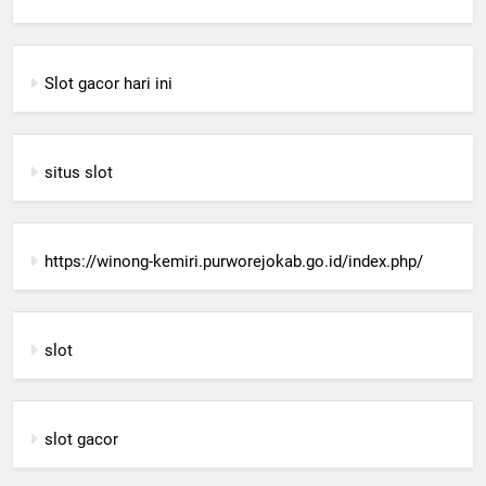
Slot gacor hari ini
situs slot
https://winong-kemiri.purworejokab.go.id/index.php/
slot
slot gacor