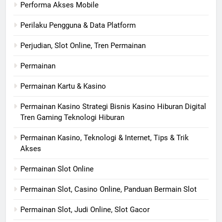
Performa Akses Mobile
Perilaku Pengguna & Data Platform
Perjudian, Slot Online, Tren Permainan
Permainan
Permainan Kartu & Kasino
Permainan Kasino Strategi Bisnis Kasino Hiburan Digital
Tren Gaming Teknologi Hiburan
Permainan Kasino, Teknologi & Internet, Tips & Trik
Akses
Permainan Slot Online
Permainan Slot, Casino Online, Panduan Bermain Slot
Permainan Slot, Judi Online, Slot Gacor