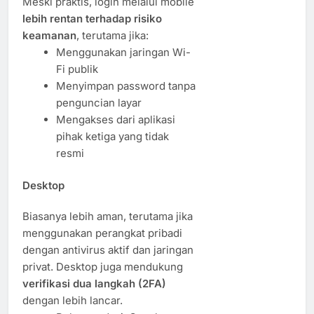
Meski praktis, login melalui mobile
lebih rentan terhadap risiko
keamanan
, terutama jika:
Menggunakan jaringan Wi-
Fi publik
Menyimpan password tanpa
penguncian layar
Mengakses dari aplikasi
pihak ketiga yang tidak
resmi
Desktop
Biasanya lebih aman, terutama jika
menggunakan perangkat pribadi
dengan antivirus aktif dan jaringan
privat. Desktop juga mendukung
verifikasi dua langkah (2FA)
dengan lebih lancar.