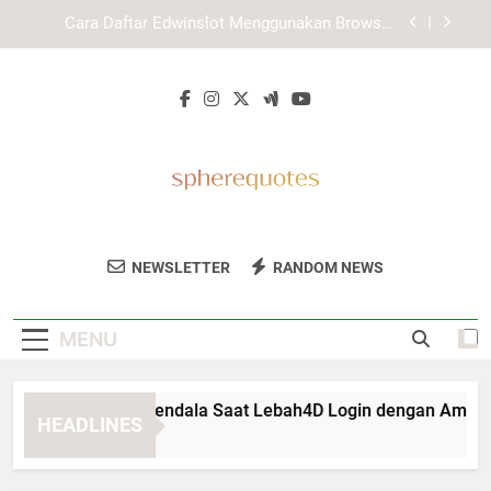
Skip
Daftar Lebah4D dengan Panduan Registrasi yang
to
Lebih Terarah
content
Panduan Mengenal Kaya787 Link Alternatif
Secara Aman
Cara Mengatasi Kendala Saat Lebah4D Login
dengan Aman dan Terarah
Cara Daftar Edwinslot Menggunakan Browser
Terbaru dengan Aman dan Praktis
Daftar Lebah4D dengan Panduan Registrasi yang
Lebih Terarah
Sphere Quotes
Dapatkan Kutipan Motivasi Dan Inspirasi
Panduan Mengenal Kaya787 Link Alternatif
NEWSLETTER
RANDOM NEWS
Secara Aman
Harian Dari Sphere Quotes. Untuk Semangat
Hidup Yang Lebih Positif.
MENU
ra Mengatasi Kendala Saat Lebah4D Login dengan Aman dan
HEADLINES
Months Ago