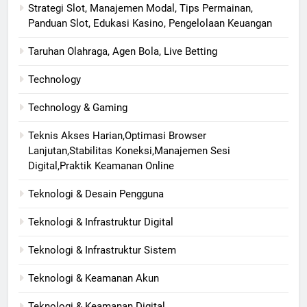
Strategi Slot, Manajemen Modal, Tips Permainan,
Panduan Slot, Edukasi Kasino, Pengelolaan Keuangan
Taruhan Olahraga, Agen Bola, Live Betting
Technology
Technology & Gaming
Teknis Akses Harian,Optimasi Browser
Lanjutan,Stabilitas Koneksi,Manajemen Sesi
Digital,Praktik Keamanan Online
Teknologi & Desain Pengguna
Teknologi & Infrastruktur Digital
Teknologi & Infrastruktur Sistem
Teknologi & Keamanan Akun
Teknologi & Keamanan Digital