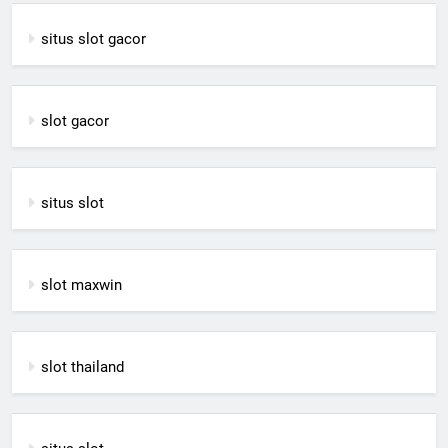
situs slot gacor
slot gacor
situs slot
slot maxwin
slot thailand