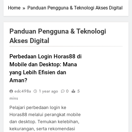
Home
Panduan Pengguna & Teknologi Akses Digital
Panduan Pengguna & Teknologi
Akses Digital
Perbedaan Login Horas88 di
Mobile dan Desktop: Mana
yang Lebih Efisien dan
Aman?
edc498a
1 year ago
0
5
mins
Pelajari perbedaan login ke
Horas88 melalui perangkat mobile
dan desktop. Temukan kelebihan,
kekurangan, serta rekomendasi