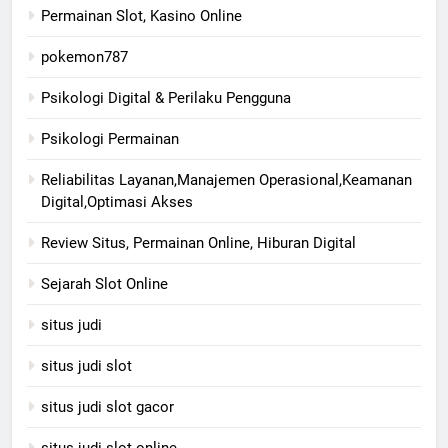
Permainan Slot, Kasino Online
pokemon787
Psikologi Digital & Perilaku Pengguna
Psikologi Permainan
Reliabilitas Layanan,Manajemen Operasional,Keamanan
Digital,Optimasi Akses
Review Situs, Permainan Online, Hiburan Digital
Sejarah Slot Online
situs judi
situs judi slot
situs judi slot gacor