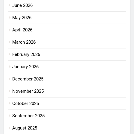
June 2026
May 2026
April 2026
March 2026
February 2026
January 2026
December 2025
November 2025
October 2025
September 2025
August 2025