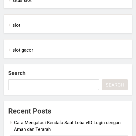
situs slot
slot
slot gacor
Search
SEARCH
Recent Posts
Cara Mengatasi Kendala Saat Lebah4D Login dengan
Aman dan Terarah