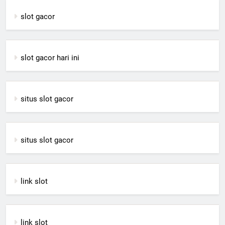
slot gacor
slot gacor hari ini
situs slot gacor
situs slot gacor
link slot
link slot