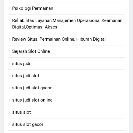
Psikologi Permainan
Reliabilitas Layanan,Manajemen Operasional,Keamanan
Digital,Optimasi Akses
Review Situs, Permainan Online, Hiburan Digital
Sejarah Slot Online
situs judi
situs judi slot
situs judi slot gacor
situs judi slot online
situs slot
situs slot gacor