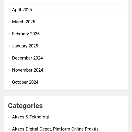
April 2025
March 2025
February 2025
January 2025
December 2024
November 2024
October 2024
Categories
Akses & Teknologi
Akses Digital Cepat, Platform Online Praktis,