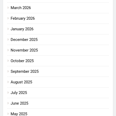
March 2026
February 2026
January 2026
December 2025
November 2025
October 2025
September 2025
August 2025
July 2025
June 2025
May 2025