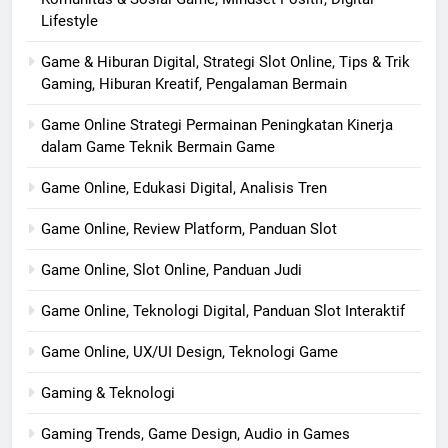
Lifestyle
Game & Hiburan Digital, Strategi Slot Online, Tips & Trik
Gaming, Hiburan Kreatif, Pengalaman Bermain
Game Online Strategi Permainan Peningkatan Kinerja
dalam Game Teknik Bermain Game
Game Online, Edukasi Digital, Analisis Tren
Game Online, Review Platform, Panduan Slot
Game Online, Slot Online, Panduan Judi
Game Online, Teknologi Digital, Panduan Slot Interaktif
Game Online, UX/UI Design, Teknologi Game
Gaming & Teknologi
Gaming Trends, Game Design, Audio in Games