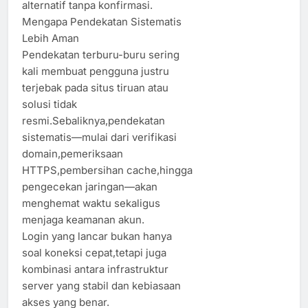
alternatif tanpa konfirmasi.
Mengapa Pendekatan Sistematis
Lebih Aman
Pendekatan terburu-buru sering
kali membuat pengguna justru
terjebak pada situs tiruan atau
solusi tidak
resmi.Sebaliknya,pendekatan
sistematis—mulai dari verifikasi
domain,pemeriksaan
HTTPS,pembersihan cache,hingga
pengecekan jaringan—akan
menghemat waktu sekaligus
menjaga keamanan akun.
Login yang lancar bukan hanya
soal koneksi cepat,tetapi juga
kombinasi antara infrastruktur
server yang stabil dan kebiasaan
akses yang benar.