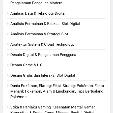
Pengalaman Pengguna Modern
Analisis Data & Teknologi Digital
Analisis Permainan & Edukasi Slot Digital
Analisis Permainan & Strategi Slot
Arsitektur Sistem & Cloud Technology
Desain Digital & Pengalaman Pengguna
Desain Game & UX
Desain Grafis dan Interaksi Slot Digital
Dunia Pokémon, Ekologi Fiksi, Strategi Pokémon, Fakta
Menarik Pokémon, Alam & Lingkungan, Tips Bertualang
Pokémon
Etika & Perilaku Gaming, Kesehatan Mental Gamer,
Komunitas & Sosial Game, Mindset Positif, Digital