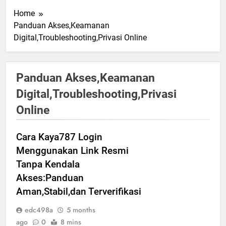
Home
Panduan Akses,Keamanan
Digital,Troubleshooting,Privasi Online
Panduan Akses,Keamanan
Digital,Troubleshooting,Privasi
Online
Cara Kaya787 Login
Menggunakan Link Resmi
Tanpa Kendala
Akses:Panduan
Aman,Stabil,dan Terverifikasi
edc498a
5 months
ago
0
8 mins