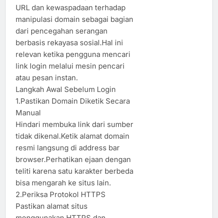
URL dan kewaspadaan terhadap
manipulasi domain sebagai bagian
dari pencegahan serangan
berbasis rekayasa sosial.Hal ini
relevan ketika pengguna mencari
link login melalui mesin pencari
atau pesan instan.
Langkah Awal Sebelum Login
1.Pastikan Domain Diketik Secara
Manual
Hindari membuka link dari sumber
tidak dikenal.Ketik alamat domain
resmi langsung di address bar
browser.Perhatikan ejaan dengan
teliti karena satu karakter berbeda
bisa mengarah ke situs lain.
2.Periksa Protokol HTTPS
Pastikan alamat situs
menggunakan HTTPS dan