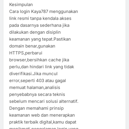
Kesimpulan
Cara login Kaya787 menggunakan
link resmi tanpa kendala akses
pada dasarnya sederhana jika
dilakukan dengan disiplin
keamanan yang tepat.Pastikan
domain benar,gunakan
HTTPS,perbarui
browser,bersihkan cache jika
perlu,dan hindari link yang tidak
diverifikasi.Jika muncul
error,seperti 403 atau gagal
memuat halaman,analisis
penyebabnya secara teknis
sebelum mencari solusi alternatif.
Dengan memahami prinsip
keamanan web dan menerapkan
praktik terbaik digital,kamu dapat
menikmati pengalaman login yang