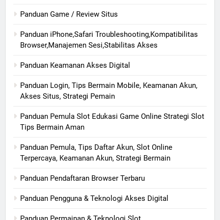
Panduan Game / Review Situs
Panduan iPhone,Safari Troubleshooting,Kompatibilitas
Browser,Manajemen Sesi,Stabilitas Akses
Panduan Keamanan Akses Digital
Panduan Login, Tips Bermain Mobile, Keamanan Akun,
Akses Situs, Strategi Pemain
Panduan Pemula Slot Edukasi Game Online Strategi Slot
Tips Bermain Aman
Panduan Pemula, Tips Daftar Akun, Slot Online
Terpercaya, Keamanan Akun, Strategi Bermain
Panduan Pendaftaran Browser Terbaru
Panduan Pengguna & Teknologi Akses Digital
Panduan Permainan & Teknologi Slot