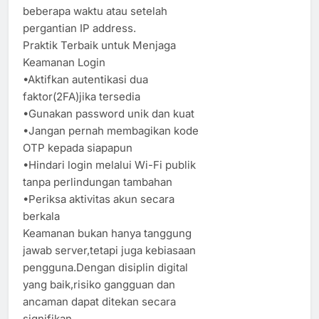
beberapa waktu atau setelah
pergantian IP address.
Praktik Terbaik untuk Menjaga
Keamanan Login
•Aktifkan autentikasi dua
faktor(2FA)jika tersedia
•Gunakan password unik dan kuat
•Jangan pernah membagikan kode
OTP kepada siapapun
•Hindari login melalui Wi-Fi publik
tanpa perlindungan tambahan
•Periksa aktivitas akun secara
berkala
Keamanan bukan hanya tanggung
jawab server,tetapi juga kebiasaan
pengguna.Dengan disiplin digital
yang baik,risiko gangguan dan
ancaman dapat ditekan secara
signifikan.