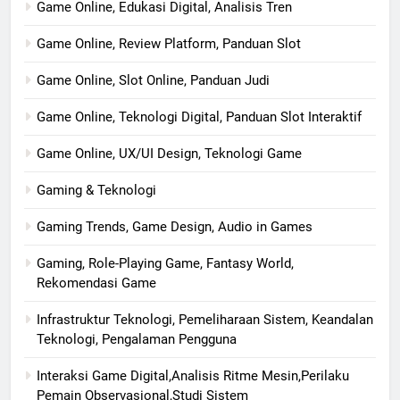
Game Online, Edukasi Digital, Analisis Tren
Game Online, Review Platform, Panduan Slot
Game Online, Slot Online, Panduan Judi
Game Online, Teknologi Digital, Panduan Slot Interaktif
Game Online, UX/UI Design, Teknologi Game
Gaming & Teknologi
Gaming Trends, Game Design, Audio in Games
Gaming, Role-Playing Game, Fantasy World,
Rekomendasi Game
Infrastruktur Teknologi, Pemeliharaan Sistem, Keandalan
Teknologi, Pengalaman Pengguna
Interaksi Game Digital,Analisis Ritme Mesin,Perilaku
Pemain Observasional,Studi Sistem