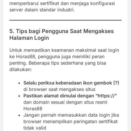
memperbarui sertifikat dan menjaga konfigurasi
server dalam standar industri.
5. Tips bagi Pengguna Saat Mengakses
Halaman Login
Untuk memastikan keamanan maksimal saat login
ke Horas88, pengguna juga memiliki peran
penting. Beberapa tips sederhana yang bisa
dilakukan:
Selalu periksa keberadaan ikon gembok (?)
di browser saat mengakses situs
Pastikan alamat dimulai dengan “https://”
dan domain sesuai dengan situs resmi
Horas88
Jangan pernah memasukkan data login jika
browser menampilkan peringatan sertifikat
tidak valid