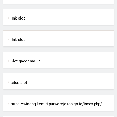
link slot
link slot
Slot gacor hari ini
situs slot
https://winong-kemiri.purworejokab.go.id/index.php/