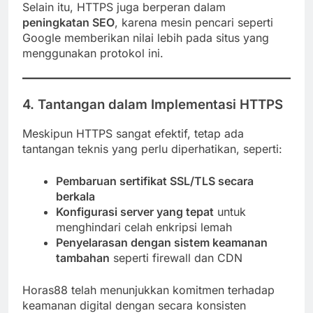
Selain itu, HTTPS juga berperan dalam
peningkatan SEO
, karena mesin pencari seperti
Google memberikan nilai lebih pada situs yang
menggunakan protokol ini.
4. Tantangan dalam Implementasi HTTPS
Meskipun HTTPS sangat efektif, tetap ada
tantangan teknis yang perlu diperhatikan, seperti:
Pembaruan sertifikat SSL/TLS secara
berkala
Konfigurasi server yang tepat
untuk
menghindari celah enkripsi lemah
Penyelarasan dengan sistem keamanan
tambahan
seperti firewall dan CDN
Horas88 telah menunjukkan komitmen terhadap
keamanan digital dengan secara konsisten