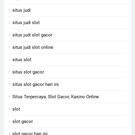
situs judi
situs judi slot
situs judi slot gacor
situs judi slot online
situs slot
situs slot gacor
situs slot gacor hari ini
Situs Terpercaya, Slot Gacor, Kasino Online
slot
slot gacor
slot gacor hari ini