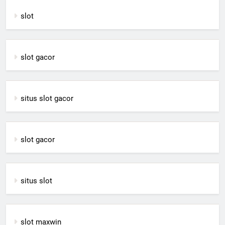
slot
slot gacor
situs slot gacor
slot gacor
situs slot
slot maxwin