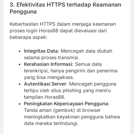
3. Efektivitas HTTPS terhadap Keamanan
Pengguna
Keberhasilan HTTPS dalam menjaga keamanan
proses login Horas88 dapat dievaluasi dari
beberapa aspek:
Integritas Data
: Mencegah data diubah
selama proses transmisi.
Kerahasian Informasi
: Semua data
terenkripsi, hanya pengirim dan penerima
yang bisa mengakses.
Autentikasi Server
: Mencegah pengguna
tertipu oleh situs phishing yang meniru
tampilan Horas88.
Peningkatan Kepercayaan Pengguna
:
Tanda aman (gembok) di browser
meningkatkan keyakinan pengguna bahwa
data mereka terlindungi.