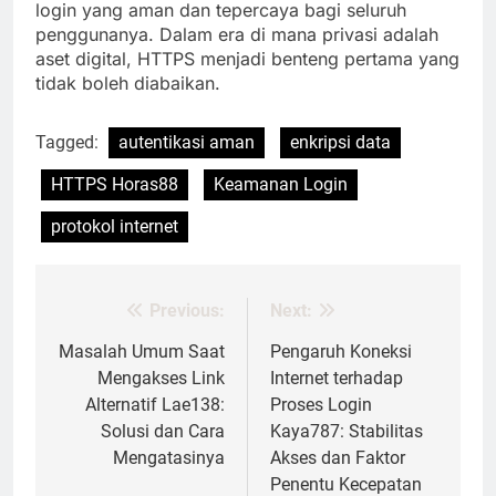
login yang aman dan tepercaya bagi seluruh
penggunanya. Dalam era di mana privasi adalah
aset digital, HTTPS menjadi benteng pertama yang
tidak boleh diabaikan.
Tagged:
autentikasi aman
enkripsi data
HTTPS Horas88
Keamanan Login
protokol internet
Previous:
Next:
Post
navigation
Masalah Umum Saat
Pengaruh Koneksi
Mengakses Link
Internet terhadap
Alternatif Lae138:
Proses Login
Solusi dan Cara
Kaya787: Stabilitas
Mengatasinya
Akses dan Faktor
Penentu Kecepatan