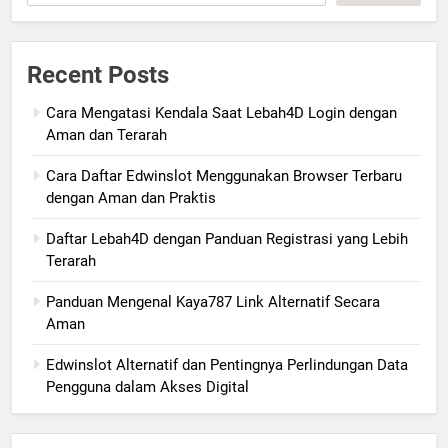
Recent Posts
Cara Mengatasi Kendala Saat Lebah4D Login dengan
Aman dan Terarah
Cara Daftar Edwinslot Menggunakan Browser Terbaru
dengan Aman dan Praktis
Daftar Lebah4D dengan Panduan Registrasi yang Lebih
Terarah
Panduan Mengenal Kaya787 Link Alternatif Secara
Aman
Edwinslot Alternatif dan Pentingnya Perlindungan Data
Pengguna dalam Akses Digital