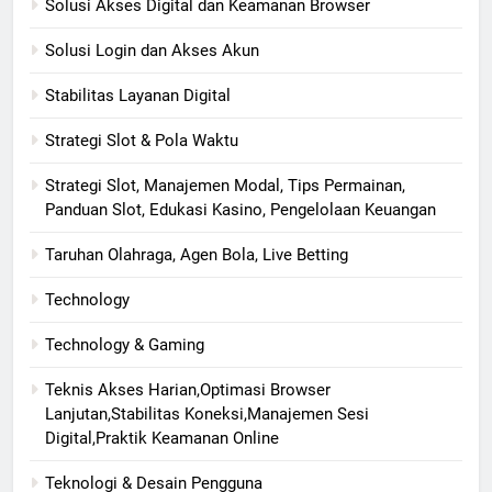
Solusi Akses Digital dan Keamanan Browser
Solusi Login dan Akses Akun
Stabilitas Layanan Digital
Strategi Slot & Pola Waktu
Strategi Slot, Manajemen Modal, Tips Permainan,
Panduan Slot, Edukasi Kasino, Pengelolaan Keuangan
Taruhan Olahraga, Agen Bola, Live Betting
Technology
Technology & Gaming
Teknis Akses Harian,Optimasi Browser
Lanjutan,Stabilitas Koneksi,Manajemen Sesi
Digital,Praktik Keamanan Online
Teknologi & Desain Pengguna