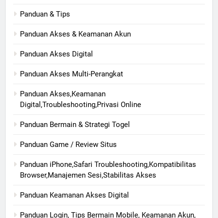
Panduan & Tips
Panduan Akses & Keamanan Akun
Panduan Akses Digital
Panduan Akses Multi-Perangkat
Panduan Akses,Keamanan
Digital,Troubleshooting,Privasi Online
Panduan Bermain & Strategi Togel
Panduan Game / Review Situs
Panduan iPhone,Safari Troubleshooting,Kompatibilitas
Browser,Manajemen Sesi,Stabilitas Akses
Panduan Keamanan Akses Digital
Panduan Login, Tips Bermain Mobile, Keamanan Akun,