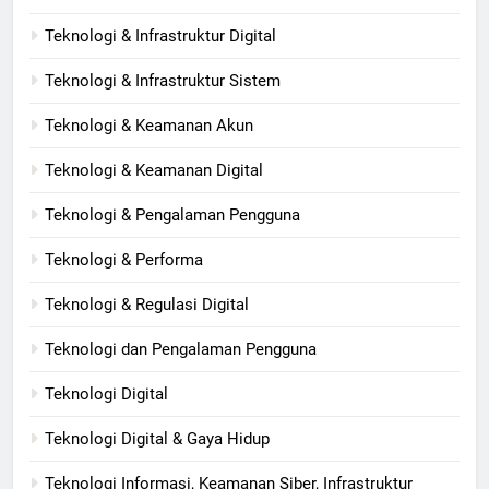
Teknologi & Infrastruktur Digital
Teknologi & Infrastruktur Sistem
Teknologi & Keamanan Akun
Teknologi & Keamanan Digital
Teknologi & Pengalaman Pengguna
Teknologi & Performa
Teknologi & Regulasi Digital
Teknologi dan Pengalaman Pengguna
Teknologi Digital
Teknologi Digital & Gaya Hidup
Teknologi Informasi, Keamanan Siber, Infrastruktur