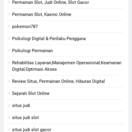
Permainan Slot, Judi Online, Slot Gacor
Permainan Slot, Kasino Online
pokemon787
Psikologi Digital & Perilaku Pengguna
Psikologi Permainan
Reliabilitas Layanan,Manajemen Operasional,Keamanan
Digital,Optimasi Akses
Review Situs, Permainan Online, Hiburan Digital
Sejarah Slot Online
situs judi
situs judi slot
situs judi slot gacor