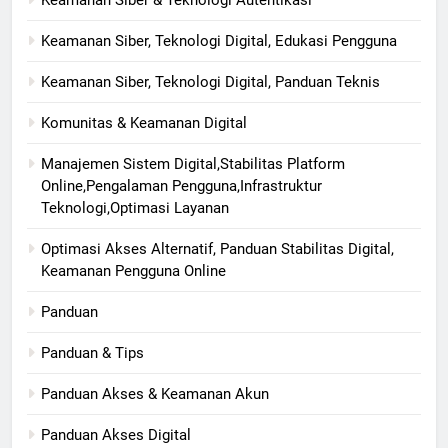
Keamanan Siber, Teknologi Digital, Edukasi Pengguna
Keamanan Siber, Teknologi Digital, Panduan Teknis
Komunitas & Keamanan Digital
Manajemen Sistem Digital,Stabilitas Platform
Online,Pengalaman Pengguna,Infrastruktur
Teknologi,Optimasi Layanan
Optimasi Akses Alternatif, Panduan Stabilitas Digital,
Keamanan Pengguna Online
Panduan
Panduan & Tips
Panduan Akses & Keamanan Akun
Panduan Akses Digital