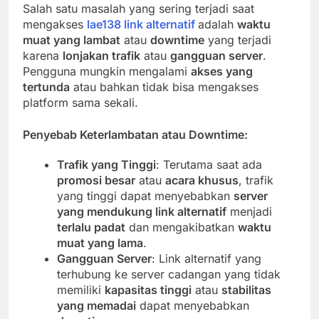
Salah satu masalah yang sering terjadi saat
mengakses
lae138 link alternatif
adalah
waktu
muat yang lambat
atau
downtime
yang terjadi
karena
lonjakan trafik
atau
gangguan server
.
Pengguna mungkin mengalami
akses yang
tertunda
atau bahkan tidak bisa mengakses
platform sama sekali.
Penyebab Keterlambatan atau Downtime:
Trafik yang Tinggi
: Terutama saat ada
promosi besar
atau
acara khusus
, trafik
yang tinggi dapat menyebabkan
server
yang mendukung link alternatif
menjadi
terlalu padat
dan mengakibatkan
waktu
muat yang lama
.
Gangguan Server
: Link alternatif yang
terhubung ke server cadangan yang tidak
memiliki
kapasitas tinggi
atau
stabilitas
yang memadai
dapat menyebabkan