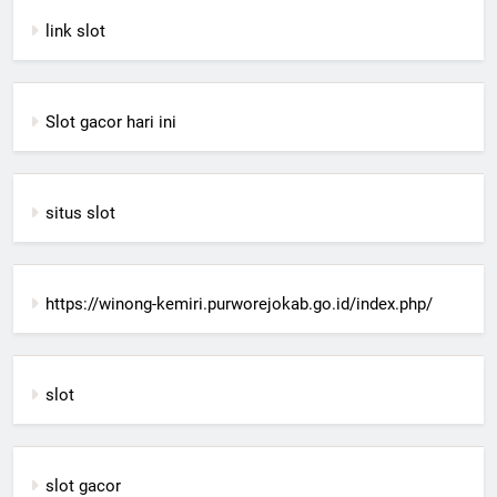
link slot
Slot gacor hari ini
situs slot
https://winong-kemiri.purworejokab.go.id/index.php/
slot
slot gacor