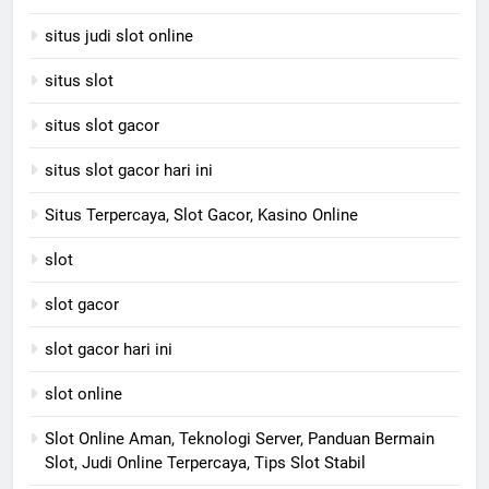
situs judi slot online
situs slot
situs slot gacor
situs slot gacor hari ini
Situs Terpercaya, Slot Gacor, Kasino Online
slot
slot gacor
slot gacor hari ini
slot online
Slot Online Aman, Teknologi Server, Panduan Bermain
Slot, Judi Online Terpercaya, Tips Slot Stabil