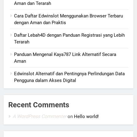
Aman dan Terarah
Cara Daftar Edwinslot Menggunakan Browser Terbaru
dengan Aman dan Praktis
Daftar Lebah4D dengan Panduan Registrasi yang Lebih
Terarah
Panduan Mengenal Kaya787 Link Alternatif Secara
Aman
Edwinslot Alternatif dan Pentingnya Perlindungan Data
Pengguna dalam Akses Digital
Recent Comments
A WordPress Commenter
on
Hello world!