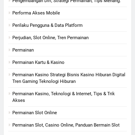
Pengembangan Diri, Strategi Permainan, Tips Menang.
Performa Akses Mobile
Perilaku Pengguna & Data Platform
Perjudian, Slot Online, Tren Permainan
Permainan
Permainan Kartu & Kasino
Permainan Kasino Strategi Bisnis Kasino Hiburan Digital
Tren Gaming Teknologi Hiburan
Permainan Kasino, Teknologi & Internet, Tips & Trik
Akses
Permainan Slot Online
Permainan Slot, Casino Online, Panduan Bermain Slot