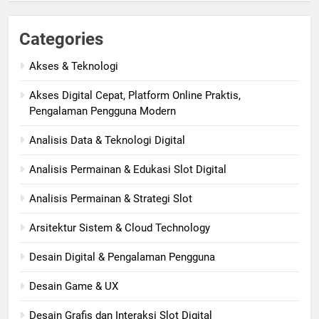
Categories
Akses & Teknologi
Akses Digital Cepat, Platform Online Praktis,
Pengalaman Pengguna Modern
Analisis Data & Teknologi Digital
Analisis Permainan & Edukasi Slot Digital
Analisis Permainan & Strategi Slot
Arsitektur Sistem & Cloud Technology
Desain Digital & Pengalaman Pengguna
Desain Game & UX
Desain Grafis dan Interaksi Slot Digital