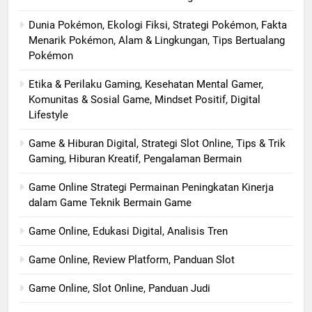
Dunia Pokémon, Ekologi Fiksi, Strategi Pokémon, Fakta
Menarik Pokémon, Alam & Lingkungan, Tips Bertualang
Pokémon
Etika & Perilaku Gaming, Kesehatan Mental Gamer,
Komunitas & Sosial Game, Mindset Positif, Digital
Lifestyle
Game & Hiburan Digital, Strategi Slot Online, Tips & Trik
Gaming, Hiburan Kreatif, Pengalaman Bermain
Game Online Strategi Permainan Peningkatan Kinerja
dalam Game Teknik Bermain Game
Game Online, Edukasi Digital, Analisis Tren
Game Online, Review Platform, Panduan Slot
Game Online, Slot Online, Panduan Judi