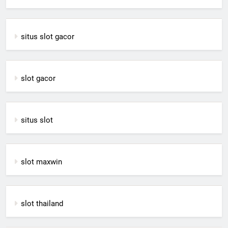
situs slot gacor
slot gacor
situs slot
slot maxwin
slot thailand