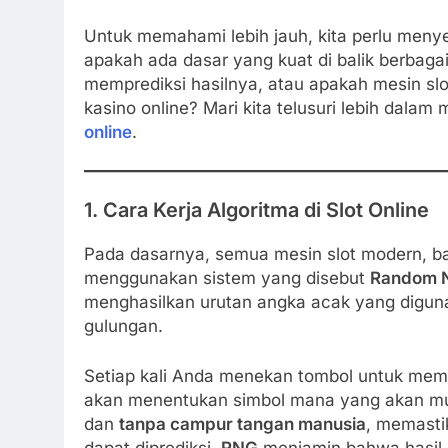
Untuk memahami lebih jauh, kita perlu meny
apakah ada dasar yang kuat di balik berbaga
memprediksi hasilnya, atau apakah mesin slot
kasino online? Mari kita telusuri lebih dala
online
.
1.
Cara Kerja Algoritma di Slot Online
Pada dasarnya, semua mesin slot modern, ba
menggunakan sistem yang disebut
Random N
menghasilkan urutan angka acak yang diguna
gulungan.
Setiap kali Anda menekan tombol untuk mem
akan menentukan simbol mana yang akan muncu
dan
tanpa campur tangan manusia
, memasti
dapat diprediksi.
RNG
menjamin bahwa hasil 