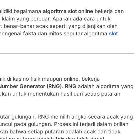
elidiki bagaimana
algoritma slot online
bekerja dan
i klaim yang beredar. Apakah ada cara untuk
 benar-benar acak seperti yang dijanjikan oleh
m mengenai
fakta dan mitos
seputar algoritma
slot
ik di kasino fisik maupun
online
, bekerja
umber Generator (RNG)
.
RNG
adalah algoritma yang
kan untuk menentukan hasil dari setiap putaran
utar gulungan, RNG memilih angka secara acak yang
l pada gulungan. Proses ini terjadi dalam brilian
kan bahwa setiap putaran adalah acak dan tidak
setiap putaran adalah
fair
dan tidak dapat