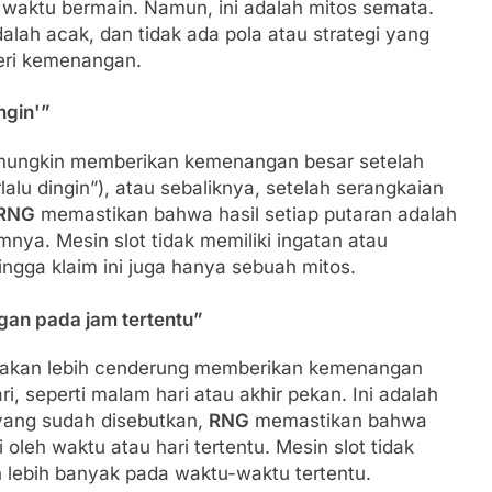
waktu bermain. Namun, ini adalah mitos semata.
lah acak, dan tidak ada pola atau strategi yang
eri kemenangan.
ingin'”
 mungkin memberikan kemenangan besar setelah
lu dingin”), atau sebaliknya, setelah serangkaian
RNG
memastikan bahwa hasil setiap putaran adalah
ya. Mesin slot tidak memiliki ingatan atau
ngga klaim ini juga hanya sebuah mitos.
an pada jam tertentu”
 akan lebih cenderung memberikan kemenangan
, seperti malam hari atau akhir pekan. Ini adalah
i yang sudah disebutkan,
RNG
memastikan bahwa
 oleh waktu atau hari tertentu. Mesin slot tidak
lebih banyak pada waktu-waktu tertentu.