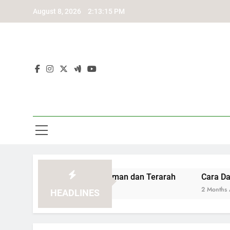
Skip
August 8, 2026
2:13:16 PM
to
content
Sph
Dapatkan K
4D Login dengan Aman dan Terarah
Cara Daftar Edwins
2 Months Ago
HEADLINES