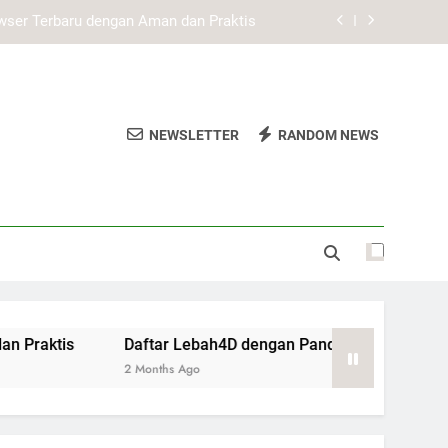
wser Terbaru dengan Aman dan Praktis
Panduan Registrasi yang Lebih Terarah
 Kaya787 Link Alternatif Secara Aman
NEWSLETTER
RANDOM NEWS
bah4D Login dengan Aman dan Terarah
wser Terbaru dengan Aman dan Praktis
uk Semangat Hidup Yang Lebih Positif.
Panduan Registrasi yang Lebih Terarah
 Kaya787 Link Alternatif Secara Aman
Daftar Lebah4D dengan Panduan Registrasi yang Lebih T
2 Months Ago