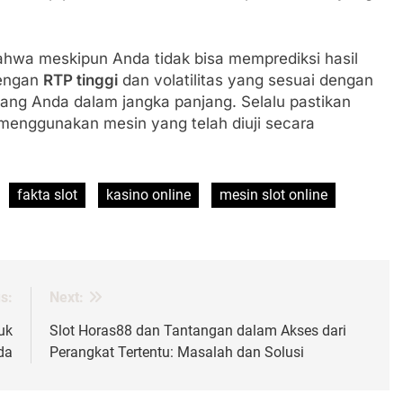
hwa meskipun Anda tidak bisa memprediksi hasil
dengan
RTP tinggi
dan volatilitas yang sesuai dengan
ng Anda dalam jangka panjang. Selalu pastikan
 menggunakan mesin yang telah diuji secara
fakta slot
kasino online
mesin slot online
s:
Next:
uk
Slot Horas88 dan Tantangan dalam Akses dari
da
Perangkat Tertentu: Masalah dan Solusi