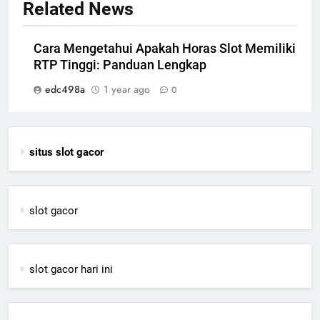
Related News
Cara Mengetahui Apakah Horas Slot Memiliki
RTP Tinggi: Panduan Lengkap
edc498a
1 year ago
0
situs slot gacor
slot gacor
slot gacor hari ini