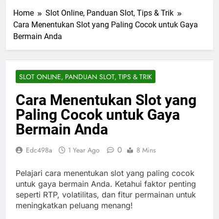
Home
Slot Online, Panduan Slot, Tips & Trik
Cara Menentukan Slot yang Paling Cocok untuk Gaya
Bermain Anda
SLOT ONLINE, PANDUAN SLOT, TIPS & TRIK
Cara Menentukan Slot yang
Paling Cocok untuk Gaya
Bermain Anda
0
Edc498a
1 Year Ago
8 Mins
Pelajari cara menentukan slot yang paling cocok
untuk gaya bermain Anda. Ketahui faktor penting
seperti RTP, volatilitas, dan fitur permainan untuk
meningkatkan peluang menang!