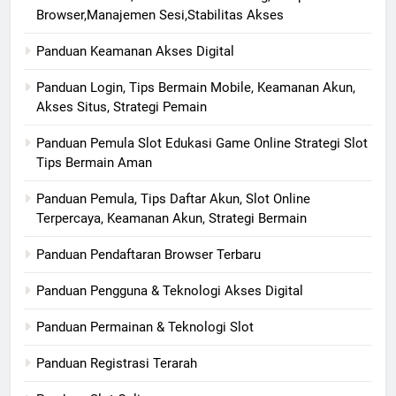
Browser,Manajemen Sesi,Stabilitas Akses
Panduan Keamanan Akses Digital
Panduan Login, Tips Bermain Mobile, Keamanan Akun,
Akses Situs, Strategi Pemain
Panduan Pemula Slot Edukasi Game Online Strategi Slot
Tips Bermain Aman
Panduan Pemula, Tips Daftar Akun, Slot Online
Terpercaya, Keamanan Akun, Strategi Bermain
Panduan Pendaftaran Browser Terbaru
Panduan Pengguna & Teknologi Akses Digital
Panduan Permainan & Teknologi Slot
Panduan Registrasi Terarah