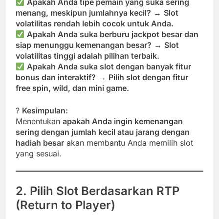
Apakah Anda tipe pemain yang suka sering
menang, meskipun jumlahnya kecil?
→
Slot
volatilitas rendah lebih cocok untuk Anda.
Apakah Anda suka berburu jackpot besar dan
siap menunggu kemenangan besar?
→
Slot
volatilitas tinggi adalah pilihan terbaik.
Apakah Anda suka slot dengan banyak fitur
bonus dan interaktif?
→
Pilih slot dengan fitur
free spin, wild, dan mini game.
?
Kesimpulan:
Menentukan
apakah Anda ingin kemenangan
sering dengan jumlah kecil atau jarang dengan
hadiah besar
akan membantu Anda memilih slot
yang sesuai.
2. Pilih Slot Berdasarkan RTP
(Return to Player)