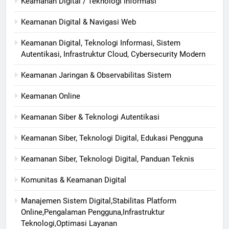
Keamanan Digital / Teknologi Informasi
Keamanan Digital & Navigasi Web
Keamanan Digital, Teknologi Informasi, Sistem
Autentikasi, Infrastruktur Cloud, Cybersecurity Modern
Keamanan Jaringan & Observabilitas Sistem
Keamanan Online
Keamanan Siber & Teknologi Autentikasi
Keamanan Siber, Teknologi Digital, Edukasi Pengguna
Keamanan Siber, Teknologi Digital, Panduan Teknis
Komunitas & Keamanan Digital
Manajemen Sistem Digital,Stabilitas Platform
Online,Pengalaman Pengguna,Infrastruktur
Teknologi,Optimasi Layanan