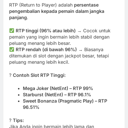
RTP (Return to Player) adalah
persentase
pengembalian kepada pemain dalam jangka
panjang
.
RTP tinggi (96% atau lebih)
→ Cocok untuk
pemain yang ingin bermain lebih stabil dengan
peluang menang lebih besar.
RTP rendah (di bawah 96%)
→ Biasanya
ditemukan di slot dengan jackpot besar, tetapi
peluang menang lebih kecil.
?
Contoh Slot RTP Tinggi:
Mega Joker (NetEnt) – RTP 99%
Starburst (NetEnt) – RTP 96.1%
Sweet Bonanza (Pragmatic Play) – RTP
96.51%
?
Tips:
Jika Anda ingin bermain lebih lama dan