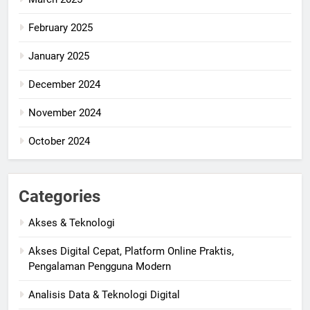
February 2025
January 2025
December 2024
November 2024
October 2024
Categories
Akses & Teknologi
Akses Digital Cepat, Platform Online Praktis,
Pengalaman Pengguna Modern
Analisis Data & Teknologi Digital