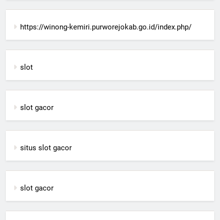
https://winong-kemiri.purworejokab.go.id/index.php/
slot
slot gacor
situs slot gacor
slot gacor