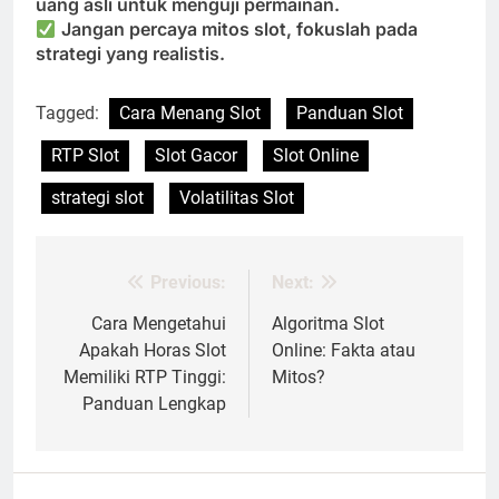
uang asli untuk menguji permainan.
Jangan percaya mitos slot, fokuslah pada
strategi yang realistis.
Tagged:
Cara Menang Slot
Panduan Slot
RTP Slot
Slot Gacor
Slot Online
strategi slot
Volatilitas Slot
Previous:
Next:
Post
navigation
Cara Mengetahui
Algoritma Slot
Apakah Horas Slot
Online: Fakta atau
Memiliki RTP Tinggi:
Mitos?
Panduan Lengkap