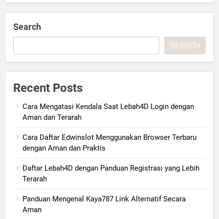
Search
SEARCH
Recent Posts
Cara Mengatasi Kendala Saat Lebah4D Login dengan
Aman dan Terarah
Cara Daftar Edwinslot Menggunakan Browser Terbaru
dengan Aman dan Praktis
Daftar Lebah4D dengan Panduan Registrasi yang Lebih
Terarah
Panduan Mengenal Kaya787 Link Alternatif Secara
Aman