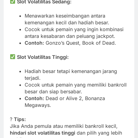
Slot Volatilitas Sedang:
Menawarkan keseimbangan antara
kemenangan kecil dan hadiah besar.
Cocok untuk pemain yang ingin kombinasi
antara kesabaran dan peluang jackpot.
Contoh:
Gonzo’s Quest, Book of Dead.
Slot Volatilitas Tinggi:
Hadiah besar tetapi kemenangan jarang
terjadi.
Cocok untuk pemain yang memiliki bankroll
besar dan siap bersabar.
Contoh:
Dead or Alive 2, Bonanza
Megaways.
?
Tips:
Jika Anda pemula atau memiliki bankroll kecil,
hindari slot volatilitas tinggi
dan pilih yang lebih