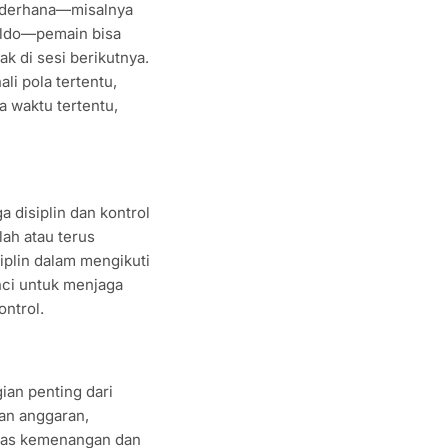
sederhana—misalnya
saldo—pemain bisa
k di sesi berikutnya.
li pola tertentu,
 waktu tertentu,
a disiplin dan kontrol
ah atau terus
iplin dalam mengikuti
nci untuk menjaga
ntrol.
ian penting dari
an anggaran,
atas kemenangan dan