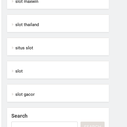
slot maxwin
slot thailand
situs slot
slot
slot gacor
Search
SEARCH