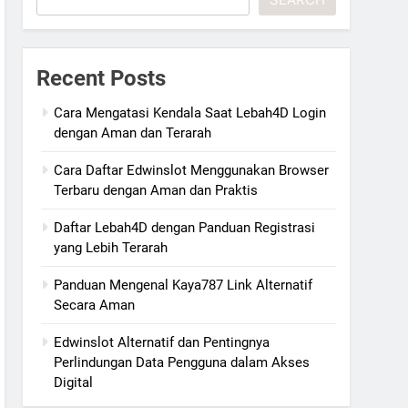
Recent Posts
Cara Mengatasi Kendala Saat Lebah4D Login
dengan Aman dan Terarah
Cara Daftar Edwinslot Menggunakan Browser
Terbaru dengan Aman dan Praktis
Daftar Lebah4D dengan Panduan Registrasi
yang Lebih Terarah
Panduan Mengenal Kaya787 Link Alternatif
Secara Aman
Edwinslot Alternatif dan Pentingnya
Perlindungan Data Pengguna dalam Akses
Digital