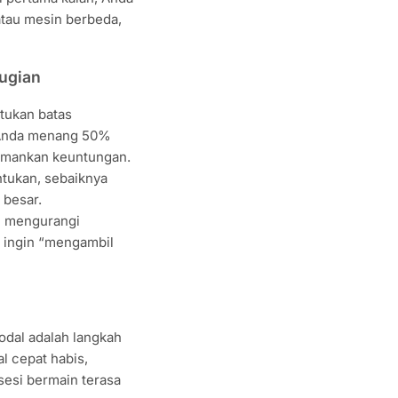
atau mesin berbeda,
ugian
tukan batas
a Anda menang 50%
gamankan keuntungan.
ntukan, sebaiknya
 besar.
n mengurangi
a ingin “mengambil
dal adalah langkah
l cepat habis,
sesi bermain terasa