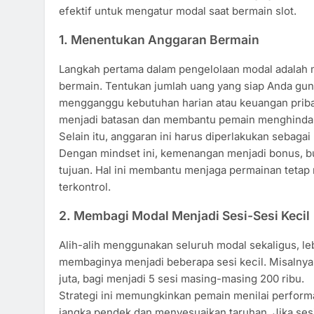
efektif untuk mengatur modal saat bermain slot.
1. Menentukan Anggaran Bermain
Langkah pertama dalam pengelolaan modal adalah
bermain. Tentukan jumlah uang yang siap Anda gu
mengganggu kebutuhan harian atau keuangan pribad
menjadi batasan dan membantu pemain menghindari
Selain itu, anggaran ini harus diperlakukan sebagai 
Dengan mindset ini, kemenangan menjadi bonus, b
tujuan. Hal ini membantu menjaga permainan teta
terkontrol.
2. Membagi Modal Menjadi Sesi-Sesi Kecil
Alih-alih menggunakan seluruh modal sekaligus, leb
membaginya menjadi beberapa sesi kecil. Misalnya,
juta, bagi menjadi 5 sesi masing-masing 200 ribu.
Strategi ini memungkinkan pemain menilai perform
jangka pendek dan menyesuaikan taruhan. Jika ses