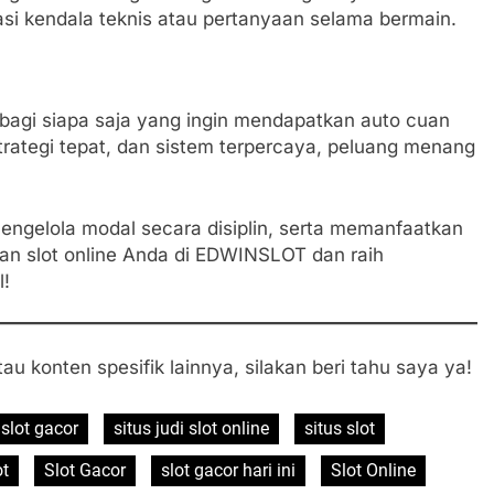
i kendala teknis atau pertanyaan selama bermain.
i siapa saja yang ingin mendapatkan auto cuan
trategi tepat, dan sistem terpercaya, peluang menang
mengelola modal secara disiplin, serta memanfaatkan
gan slot online Anda di EDWINSLOT dan raih
l!
au konten spesifik lainnya, silakan beri tahu saya ya!
 slot gacor
situs judi slot online
situs slot
ot
Slot Gacor
slot gacor hari ini
Slot Online