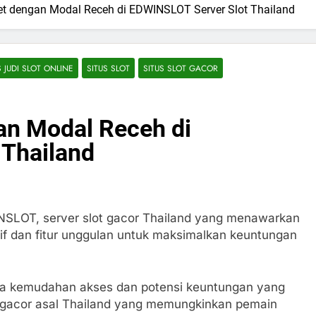
t dengan Modal Receh di EDWINSLOT Server Slot Thailand
S JUDI SLOT ONLINE
SITUS SLOT
SITUS SLOT GACOR
an Modal Receh di
 Thailand
NSLOT, server slot gacor Thailand yang menawarkan
tif dan fitur unggulan untuk maksimalkan keuntungan
ena kemudahan akses dan potensi keuntungan yang
t gacor asal Thailand yang memungkinkan pemain