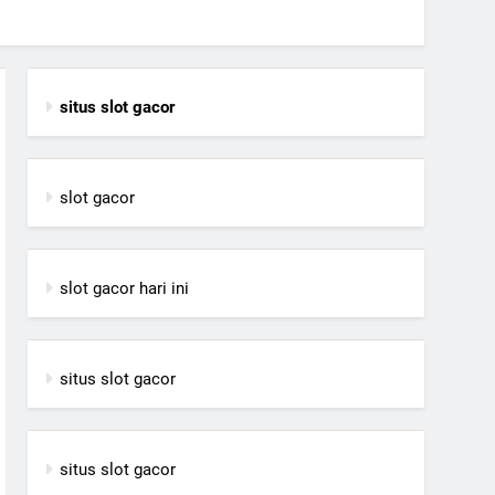
situs slot gacor
slot gacor
slot gacor hari ini
situs slot gacor
situs slot gacor