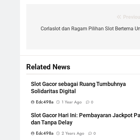
Previou
Post
navigation
Corlaslot dan Ragam Pilihan Slot Bertema Un
Related News
Slot Gacor sebagai Ruang Tumbuhnya
Solidaritas Digital
Edc498a
1 Year Ago
0
Slot Gacor Hari Ini: Pembayaran Jackpot Pa
dan Tanpa Delay
Edc498a
2 Years Ago
0