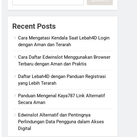
Recent Posts
Cara Mengatasi Kendala Saat Lebah4D Login
dengan Aman dan Terarah
Cara Daftar Edwinslot Menggunakan Browser
Terbaru dengan Aman dan Praktis
Daftar Lebah4D dengan Panduan Registrasi
yang Lebih Terarah
Panduan Mengenal Kaya787 Link Alternatif
Secara Aman
Edwinslot Alternatif dan Pentingnya
Perlindungan Data Pengguna dalam Akses
Digital