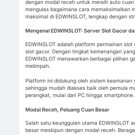
dengan modal receh untuk meraih auto cuan se
mengulas bagaimana cara memaksimalkan mo
maksimal di EDWINSLOT, lengkap dengan stra
Mengenal EDWINSLOT: Server Slot Gacor dar
EDWINSLOT adalah platform permainan slot on
slot gacor. Dengan tingkat kemenangan yang t
EDWINSLOT menawarkan berbagai pilihan gam
melimpah.
Platform ini didukung oleh sistem keamanan 
sehingga mudah diakses baik oleh pemula m
perangkat, mulai dari PC hingga smartphone.
Modal Receh, Peluang Cuan Besar
Salah satu keunggulan utama EDWINSLOT 
besar meskipun dengan modal receh. Beragam