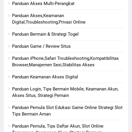
Panduan Akses Multi-Perangkat
Panduan Akses,Keamanan
Digital,Troubleshooting,Privasi Online
Panduan Bermain & Strategi Togel
Panduan Game / Review Situs
Panduan iPhone,Safari Troubleshooting,Kompatibilitas
Browser,Manajemen Sesi,Stabilitas Akses
Panduan Keamanan Akses Digital
Panduan Login, Tips Bermain Mobile, Keamanan Akun,
Akses Situs, Strategi Pemain
Panduan Pemula Slot Edukasi Game Online Strategi Slot
Tips Bermain Aman
Panduan Pemula, Tips Daftar Akun, Slot Online