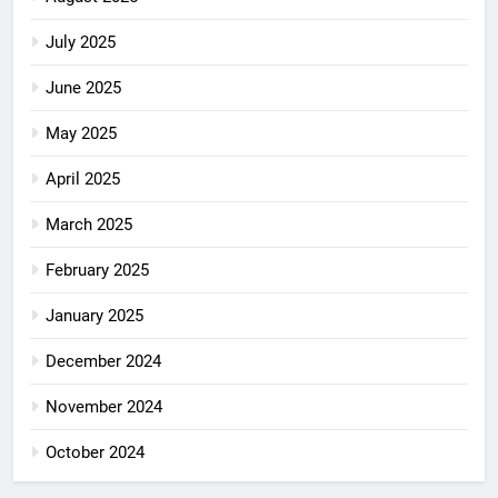
July 2025
June 2025
May 2025
April 2025
March 2025
February 2025
January 2025
December 2024
November 2024
October 2024