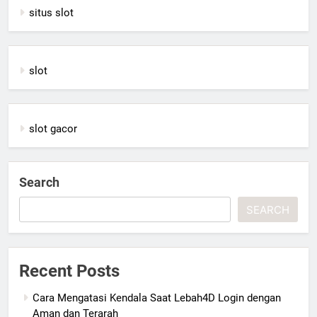
situs slot
slot
slot gacor
Search
SEARCH
Recent Posts
Cara Mengatasi Kendala Saat Lebah4D Login dengan
Aman dan Terarah