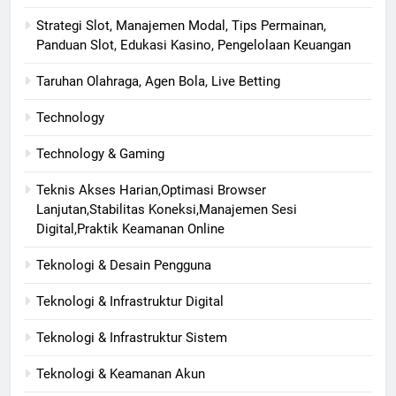
Strategi Slot, Manajemen Modal, Tips Permainan,
Panduan Slot, Edukasi Kasino, Pengelolaan Keuangan
Taruhan Olahraga, Agen Bola, Live Betting
Technology
Technology & Gaming
Teknis Akses Harian,Optimasi Browser
Lanjutan,Stabilitas Koneksi,Manajemen Sesi
Digital,Praktik Keamanan Online
Teknologi & Desain Pengguna
Teknologi & Infrastruktur Digital
Teknologi & Infrastruktur Sistem
Teknologi & Keamanan Akun