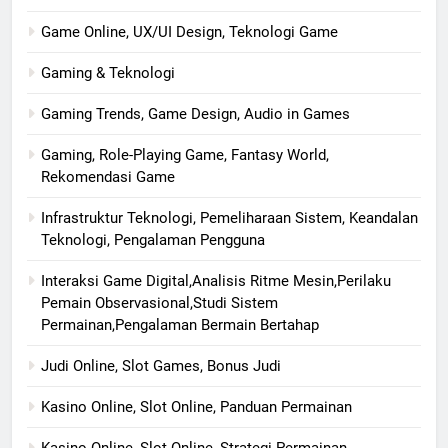
Game Online, UX/UI Design, Teknologi Game
Gaming & Teknologi
Gaming Trends, Game Design, Audio in Games
Gaming, Role-Playing Game, Fantasy World,
Rekomendasi Game
Infrastruktur Teknologi, Pemeliharaan Sistem, Keandalan
Teknologi, Pengalaman Pengguna
Interaksi Game Digital,Analisis Ritme Mesin,Perilaku
Pemain Observasional,Studi Sistem
Permainan,Pengalaman Bermain Bertahap
Judi Online, Slot Games, Bonus Judi
Kasino Online, Slot Online, Panduan Permainan
Kasino Online, Slot Online, Strategi Permainan