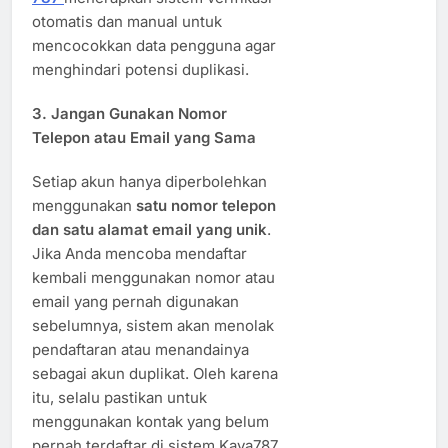
otomatis dan manual untuk
mencocokkan data pengguna agar
menghindari potensi duplikasi.
3. Jangan Gunakan Nomor
Telepon atau Email yang Sama
Setiap akun hanya diperbolehkan
menggunakan
satu nomor telepon
dan satu alamat email yang unik
.
Jika Anda mencoba mendaftar
kembali menggunakan nomor atau
email yang pernah digunakan
sebelumnya, sistem akan menolak
pendaftaran atau menandainya
sebagai akun duplikat. Oleh karena
itu, selalu pastikan untuk
menggunakan kontak yang belum
pernah terdaftar di sistem Kaya787