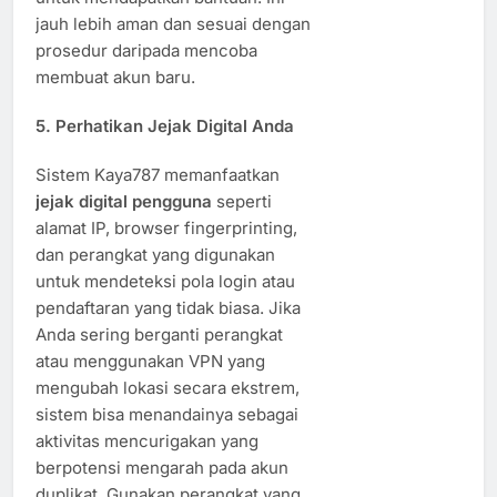
jauh lebih aman dan sesuai dengan
prosedur daripada mencoba
membuat akun baru.
5. Perhatikan Jejak Digital Anda
Sistem Kaya787 memanfaatkan
jejak digital pengguna
seperti
alamat IP, browser fingerprinting,
dan perangkat yang digunakan
untuk mendeteksi pola login atau
pendaftaran yang tidak biasa. Jika
Anda sering berganti perangkat
atau menggunakan VPN yang
mengubah lokasi secara ekstrem,
sistem bisa menandainya sebagai
aktivitas mencurigakan yang
berpotensi mengarah pada akun
duplikat. Gunakan perangkat yang