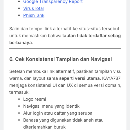
Google Transparency Report
VirusTotal
PhishTank
Salin dan tempel link alternatif ke situs-situs tersebut
untuk memastikan bahwa
tautan tidak terdaftar sebagai
berbahaya
.
6. Cek Konsistensi Tampilan dan Navigasi
Setelah membuka link alternatif, pastikan tampilan visual,
warna, dan layout
sama seperti versi utama
. KAYA787
menjaga konsistensi UI dan UX di semua versi domain,
termasuk:
Logo resmi
Navigasi menu yang identik
Alur login atau daftar yang serupa
Bahasa yang digunakan tidak aneh atau
diterjemahkan buruk