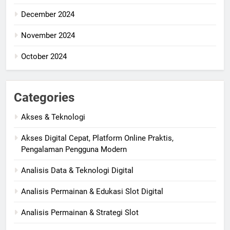
December 2024
November 2024
October 2024
Categories
Akses & Teknologi
Akses Digital Cepat, Platform Online Praktis,
Pengalaman Pengguna Modern
Analisis Data & Teknologi Digital
Analisis Permainan & Edukasi Slot Digital
Analisis Permainan & Strategi Slot