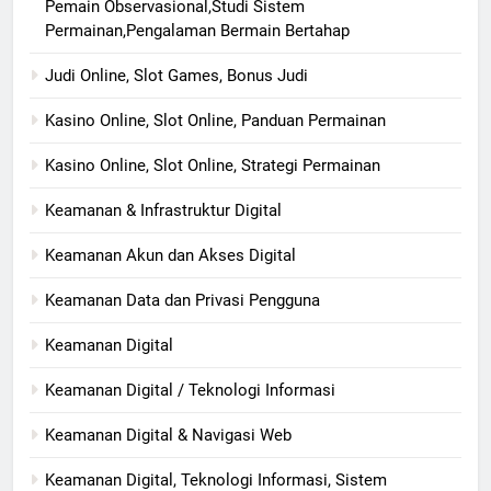
Pemain Observasional,Studi Sistem
Permainan,Pengalaman Bermain Bertahap
Judi Online, Slot Games, Bonus Judi
Kasino Online, Slot Online, Panduan Permainan
Kasino Online, Slot Online, Strategi Permainan
Keamanan & Infrastruktur Digital
Keamanan Akun dan Akses Digital
Keamanan Data dan Privasi Pengguna
Keamanan Digital
Keamanan Digital / Teknologi Informasi
Keamanan Digital & Navigasi Web
Keamanan Digital, Teknologi Informasi, Sistem