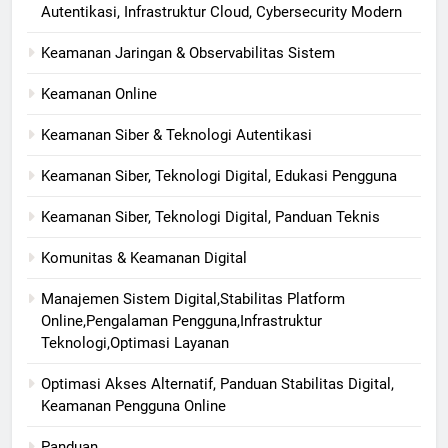
Autentikasi, Infrastruktur Cloud, Cybersecurity Modern
Keamanan Jaringan & Observabilitas Sistem
Keamanan Online
Keamanan Siber & Teknologi Autentikasi
Keamanan Siber, Teknologi Digital, Edukasi Pengguna
Keamanan Siber, Teknologi Digital, Panduan Teknis
Komunitas & Keamanan Digital
Manajemen Sistem Digital,Stabilitas Platform
Online,Pengalaman Pengguna,Infrastruktur
Teknologi,Optimasi Layanan
Optimasi Akses Alternatif, Panduan Stabilitas Digital,
Keamanan Pengguna Online
Panduan