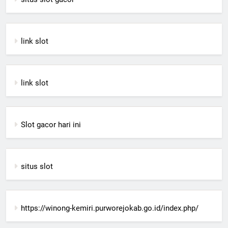
link slot
link slot
Slot gacor hari ini
situs slot
https://winong-kemiri.purworejokab.go.id/index.php/