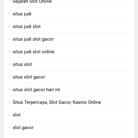
Sejarah Slot Online
situs judi
situs judi slot
situs judi slot gacor
situs judi slot online
situs slot
situs slot gacor
situs slot gacor hari ini
Situs Terpercaya, Slot Gacor, Kasino Online
slot
slot gacor