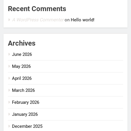
Recent Comments
A WordPress Commenter
on
Hello world!
Archives
June 2026
May 2026
April 2026
March 2026
February 2026
January 2026
December 2025