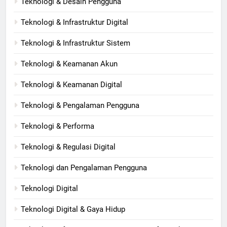
Teknologi & Desain Pengguna
Teknologi & Infrastruktur Digital
Teknologi & Infrastruktur Sistem
Teknologi & Keamanan Akun
Teknologi & Keamanan Digital
Teknologi & Pengalaman Pengguna
Teknologi & Performa
Teknologi & Regulasi Digital
Teknologi dan Pengalaman Pengguna
Teknologi Digital
Teknologi Digital & Gaya Hidup