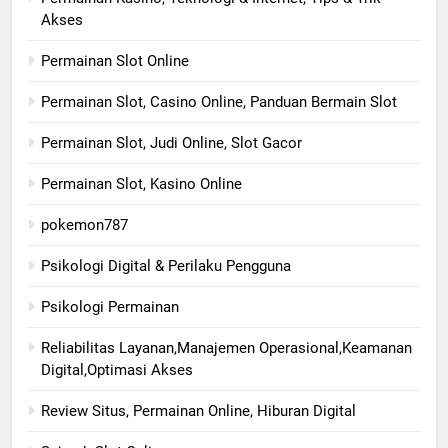
Akses
Permainan Slot Online
Permainan Slot, Casino Online, Panduan Bermain Slot
Permainan Slot, Judi Online, Slot Gacor
Permainan Slot, Kasino Online
pokemon787
Psikologi Digital & Perilaku Pengguna
Psikologi Permainan
Reliabilitas Layanan,Manajemen Operasional,Keamanan
Digital,Optimasi Akses
Review Situs, Permainan Online, Hiburan Digital