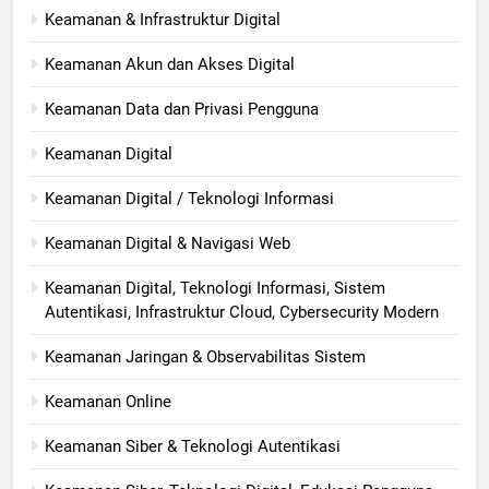
Keamanan & Infrastruktur Digital
Keamanan Akun dan Akses Digital
Keamanan Data dan Privasi Pengguna
Keamanan Digital
Keamanan Digital / Teknologi Informasi
Keamanan Digital & Navigasi Web
Keamanan Digital, Teknologi Informasi, Sistem
Autentikasi, Infrastruktur Cloud, Cybersecurity Modern
Keamanan Jaringan & Observabilitas Sistem
Keamanan Online
Keamanan Siber & Teknologi Autentikasi