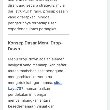
dirancang secara strategis, mulai
dari struktur hirarki, prinsip desain
yang diterapkan, hingga
pengaruhnya terhadap user
experience lintas perangkat.
Konsep Dasar Menu Drop-
Down
Menu drop-down adalah elemen
navigasi yang menampilkan daftar
tautan tambahan saat pengguna
mengarahkan kursor atau
mengetuk kategori utama.
situs
kaya787
memanfaatkan
pendekatan ini dengan
menyeimbangkan antara
kesederhanaan visual
dan