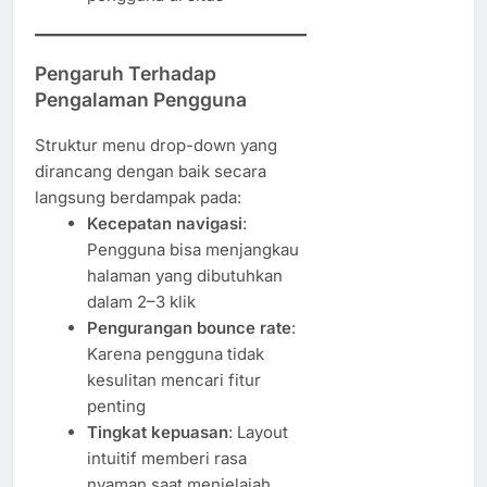
Pengaruh Terhadap
Pengalaman Pengguna
Struktur menu drop-down yang
dirancang dengan baik secara
langsung berdampak pada:
Kecepatan navigasi
:
Pengguna bisa menjangkau
halaman yang dibutuhkan
dalam 2–3 klik
Pengurangan bounce rate
:
Karena pengguna tidak
kesulitan mencari fitur
penting
Tingkat kepuasan
: Layout
intuitif memberi rasa
nyaman saat menjelajah