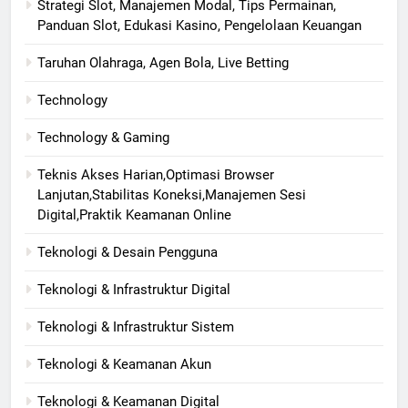
Strategi Slot, Manajemen Modal, Tips Permainan,
Panduan Slot, Edukasi Kasino, Pengelolaan Keuangan
Taruhan Olahraga, Agen Bola, Live Betting
Technology
Technology & Gaming
Teknis Akses Harian,Optimasi Browser
Lanjutan,Stabilitas Koneksi,Manajemen Sesi
Digital,Praktik Keamanan Online
Teknologi & Desain Pengguna
Teknologi & Infrastruktur Digital
Teknologi & Infrastruktur Sistem
Teknologi & Keamanan Akun
Teknologi & Keamanan Digital