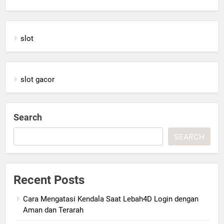
slot
slot gacor
Search
SEARCH
Recent Posts
Cara Mengatasi Kendala Saat Lebah4D Login dengan
Aman dan Terarah