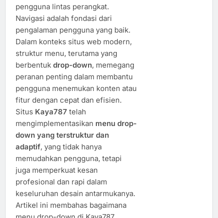
pengguna lintas perangkat.
Navigasi adalah fondasi dari
pengalaman pengguna yang baik.
Dalam konteks situs web modern,
struktur menu, terutama yang
berbentuk
drop-down
, memegang
peranan penting dalam membantu
pengguna menemukan konten atau
fitur dengan cepat dan efisien.
Situs
Kaya787
telah
mengimplementasikan
menu drop-
down yang terstruktur dan
adaptif
, yang tidak hanya
memudahkan pengguna, tetapi
juga memperkuat kesan
profesional dan rapi dalam
keseluruhan desain antarmukanya.
Artikel ini membahas bagaimana
menu drop-down di Kaya787