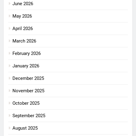
June 2026
May 2026
April 2026
March 2026
February 2026
January 2026
December 2025
November 2025
October 2025
September 2025
August 2025