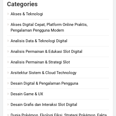
Categories
Akses & Teknologi
Akses Digital Cepat, Platform Online Praktis,
Pengalaman Pengguna Modern
Analisis Data & Teknologi Digital
Analisis Permainan & Edukasi Slot Digital
Analisis Permainan & Strategi Slot
Arsitektur Sistem & Cloud Technology
Desain Digital & Pengalaman Pengguna
Desain Game & UX
Desain Grafis dan Interaksi Slot Digital
Dunia Pokémon, Ekologi Fiksi, Strategi Pokémon, Fakta