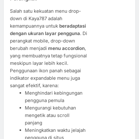
Salah satu kekuatan menu drop-
down di Kaya787 adalah
kemampuannya untuk
beradaptasi
dengan ukuran layar pengguna
. Di
perangkat mobile, drop-down
berubah menjadi
menu accordion
,
yang membuatnya tetap fungsional
meskipun layar lebih kecil.
Penggunaan ikon panah sebagai
indikator expandable menu juga
sangat efektif, karena:
Menghindari kebingungan
pengguna pemula
Mengurangi kebutuhan
mengetik atau scroll
panjang
Meningkatkan waktu jelajah
pengguna di situs