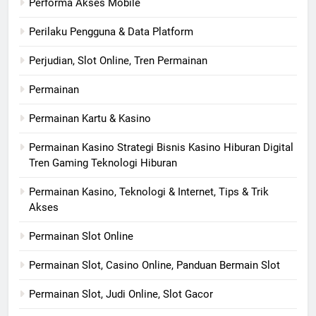
Performa Akses Mobile
Perilaku Pengguna & Data Platform
Perjudian, Slot Online, Tren Permainan
Permainan
Permainan Kartu & Kasino
Permainan Kasino Strategi Bisnis Kasino Hiburan Digital
Tren Gaming Teknologi Hiburan
Permainan Kasino, Teknologi & Internet, Tips & Trik
Akses
Permainan Slot Online
Permainan Slot, Casino Online, Panduan Bermain Slot
Permainan Slot, Judi Online, Slot Gacor