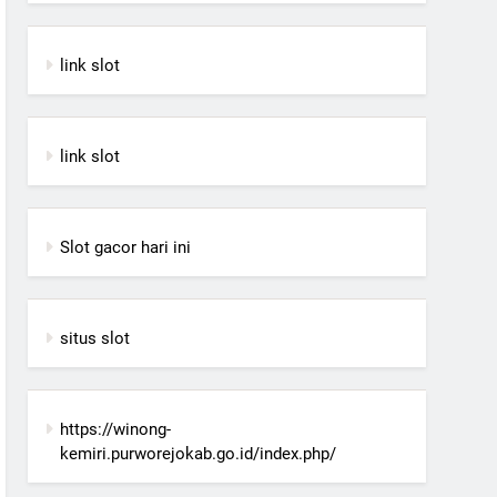
link slot
link slot
Slot gacor hari ini
situs slot
https://winong-
kemiri.purworejokab.go.id/index.php/