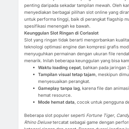
penting daripada sekadar tampilan mewah. Oleh kar
menyediakan berbagai pilihan slot online yang dir
untuk performa tinggi, baik di perangkat flagship
spesifikasi menengah ke bawah.
Keunggulan Slot Ringan di Corlaslot
Slot yang ringan tidak berarti mengorbankan kualit
teknologi optimasi engine dan kompresi grafis mo
menyuguhkan permainan dengan ukuran file rendah
menarik. Inilah beberapa keunggulan yang bisa kam
Waktu loading cepat
, bahkan pada jaringan 
Tampilan visual tetap tajam
, meskipun dimu
menyesuaikan perangkat.
Gameplay tanpa lag
, karena file dan animas
hemat resource.
Mode hemat data
, cocok untuk pengguna de
Beberapa slot populer seperti
Fortune Tiger
,
Candy
Rhino Deluxe
tercatat sebagai game dengan perfor