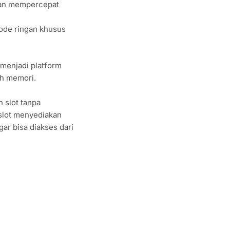
dan mempercepat
ode ringan khusus
 menjadi platform
ah memori.
slot tanpa
aslot menyediakan
ar bisa diakses dari