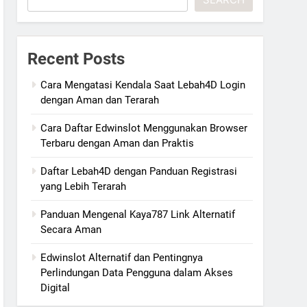
Recent Posts
Cara Mengatasi Kendala Saat Lebah4D Login
dengan Aman dan Terarah
Cara Daftar Edwinslot Menggunakan Browser
Terbaru dengan Aman dan Praktis
Daftar Lebah4D dengan Panduan Registrasi
yang Lebih Terarah
Panduan Mengenal Kaya787 Link Alternatif
Secara Aman
Edwinslot Alternatif dan Pentingnya
Perlindungan Data Pengguna dalam Akses
Digital