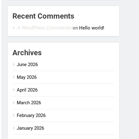
Recent Comments
A WordPress Commenter
on
Hello world!
Archives
June 2026
May 2026
April 2026
March 2026
February 2026
January 2026