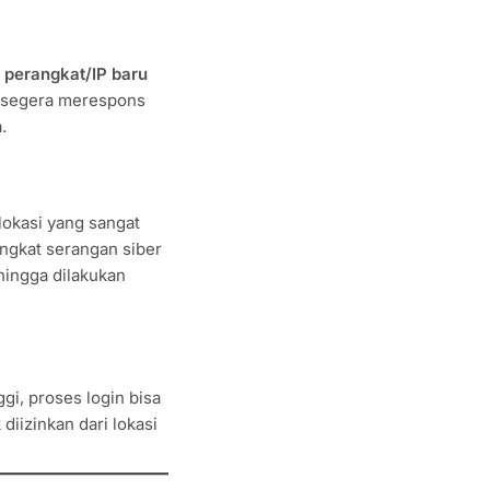
ri perangkat/IP baru
k segera merespons
.
lokasi yang sangat
ngkat serangan siber
 hingga dilakukan
gi, proses login bisa
diizinkan dari lokasi