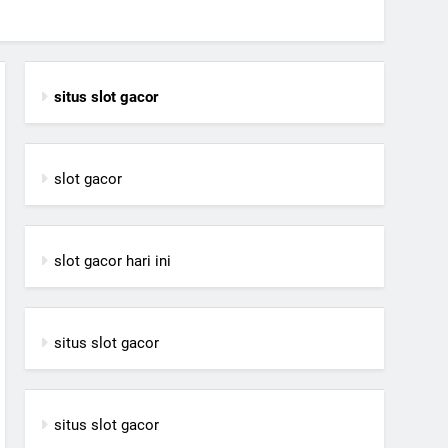
situs slot gacor
slot gacor
slot gacor hari ini
situs slot gacor
situs slot gacor