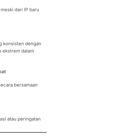
meski dari IP baru
ng konsisten dengan
lu ekstrem dalam
kat
 secara bersamaan
asi atau peringatan