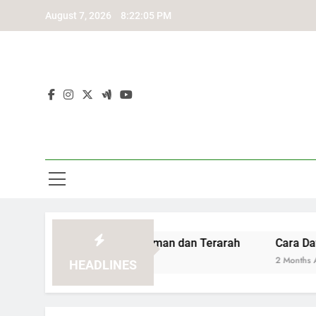
Skip
August 7, 2026
8:22:06 PM
to
content
Sph
Dapatkan K
ah4D Login dengan Aman dan Terarah
Cara Daftar Edw
2 Months Ago
HEADLINES