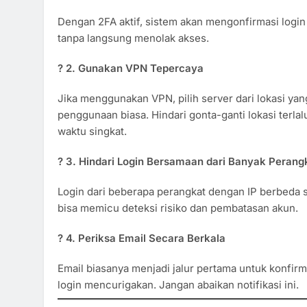
Dengan 2FA aktif, sistem akan mengonfirmasi login 
tanpa langsung menolak akses.
?️
2. Gunakan VPN Tepercaya
Jika menggunakan VPN, pilih server dari lokasi ya
penggunaan biasa. Hindari gonta-ganti lokasi terla
waktu singkat.
?️
3. Hindari Login Bersamaan dari Banyak Perang
Login dari beberapa perangkat dengan IP berbeda
bisa memicu deteksi risiko dan pembatasan akun.
?️
4. Periksa Email Secara Berkala
Email biasanya menjadi jalur pertama untuk konfirm
login mencurigakan. Jangan abaikan notifikasi ini.