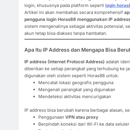
login, khususnya pada platform seperti
login horas
Artikel ini akan membahas secara komprehensif
ap
pengguna login Horas88 menggunakan IP addres
sistem mengenalinya sebagai aktivitas potensial, s
akun tetap bisa diakses tanpa hambatan.
Apa Itu IP Address dan Mengapa Bisa Ber
IP address (Internet Protocol Address)
adalah ident
diberikan ke setiap perangkat yang terhubung ke jari
digunakan oleh sistem seperti Horas88 untuk:
Mencatat lokasi geografis pengguna
Mengenali perangkat yang digunakan
Mendeteksi aktivitas mencurigakan
IP address bisa berubah karena berbagai alasan, se
Penggunaan
VPN atau proxy
Berpindah koneksi dari Wi-Fi ke data seluler