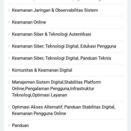
Keamanan Jaringan & Observabilitas Sistem
Keamanan Online
Keamanan Siber & Teknologi Autentikasi
Keamanan Siber, Teknologi Digital, Edukasi Pengguna
Keamanan Siber, Teknologi Digital, Panduan Teknis
Komunitas & Keamanan Digital
Manajemen Sistem Digital,Stabilitas Platform
Online,Pengalaman Pengguna,Infrastruktur
Teknologi,Optimasi Layanan
Optimasi Akses Alternatif, Panduan Stabilitas Digital,
Keamanan Pengguna Online
Panduan