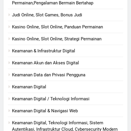
Permainan,Pengalaman Bermain Bertahap
Judi Online, Slot Games, Bonus Judi
Kasino Online, Slot Online, Panduan Permainan
Kasino Online, Slot Online, Strategi Permainan
Keamanan & Infrastruktur Digital
Keamanan Akun dan Akses Digital
Keamanan Data dan Privasi Pengguna
Keamanan Digital
Keamanan Digital / Teknologi Informasi
Keamanan Digital & Navigasi Web
Keamanan Digital, Teknologi Informasi, Sistem
Autentikasi, Infrastruktur Cloud, Cybersecurity Modern