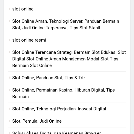
slot online
Slot Online Aman, Teknologi Server, Panduan Bermain
Slot, Judi Online Terpercaya, Tips Slot Stabil
slot online resmi
Slot Online Terencana Strategi Bermain Slot Edukasi Slot
Digital Slot Online Aman Manajemen Modal Slot Tips
Bermain Slot Online
Slot Online, Panduan Slot, Tips & Trik
Slot Online, Permainan Kasino, Hiburan Digital, Tips
Bermain
Slot Online, Teknologi Perjudian, Inovasi Digital
Slot, Pemula, Judi Online
Solusi Akses Digital dan Keamanan Browser