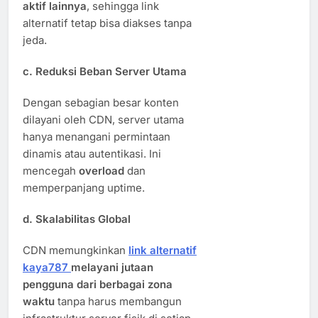
aktif lainnya
, sehingga link
alternatif tetap bisa diakses tanpa
jeda.
c.
Reduksi Beban Server Utama
Dengan sebagian besar konten
dilayani oleh CDN, server utama
hanya menangani permintaan
dinamis atau autentikasi. Ini
mencegah
overload
dan
memperpanjang uptime.
d.
Skalabilitas Global
CDN memungkinkan
link alternatif
kaya787
melayani jutaan
pengguna dari berbagai zona
waktu
tanpa harus membangun