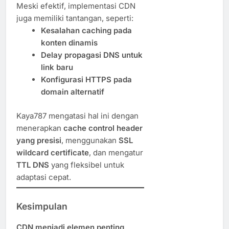
Meski efektif, implementasi CDN
juga memiliki tantangan, seperti:
Kesalahan caching pada
konten dinamis
Delay propagasi DNS untuk
link baru
Konfigurasi HTTPS pada
domain alternatif
Kaya787 mengatasi hal ini dengan
menerapkan
cache control header
yang presisi
, menggunakan
SSL
wildcard certificate
, dan mengatur
TTL DNS
yang fleksibel untuk
adaptasi cepat.
Kesimpulan
CDN menjadi elemen penting