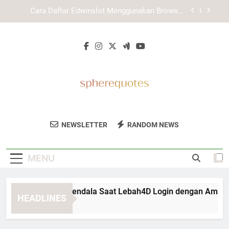
Skip
Daftar Lebah4D dengan Panduan Registrasi yang
to
Lebih Terarah
content
Panduan Mengenal Kaya787 Link Alternatif
Secara Aman
Cara Mengatasi Kendala Saat Lebah4D Login
dengan Aman dan Terarah
Cara Daftar Edwinslot Menggunakan Browser
Terbaru dengan Aman dan Praktis
Daftar Lebah4D dengan Panduan Registrasi yang
Lebih Terarah
Sphere Quotes
Dapatkan Kutipan Motivasi Dan Inspirasi
Panduan Mengenal Kaya787 Link Alternatif
NEWSLETTER
RANDOM NEWS
Secara Aman
Harian Dari Sphere Quotes. Untuk Semangat
Hidup Yang Lebih Positif.
MENU
ra Mengatasi Kendala Saat Lebah4D Login dengan Aman dan
HEADLINES
Months Ago