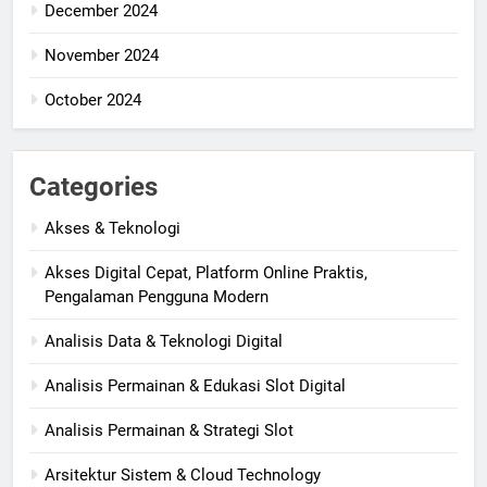
December 2024
November 2024
October 2024
Categories
Akses & Teknologi
Akses Digital Cepat, Platform Online Praktis,
Pengalaman Pengguna Modern
Analisis Data & Teknologi Digital
Analisis Permainan & Edukasi Slot Digital
Analisis Permainan & Strategi Slot
Arsitektur Sistem & Cloud Technology