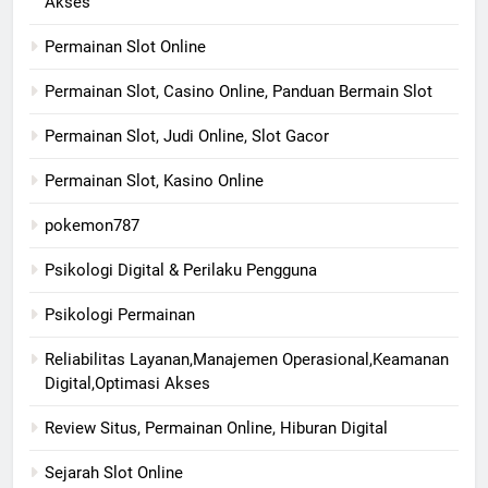
Akses
Permainan Slot Online
Permainan Slot, Casino Online, Panduan Bermain Slot
Permainan Slot, Judi Online, Slot Gacor
Permainan Slot, Kasino Online
pokemon787
Psikologi Digital & Perilaku Pengguna
Psikologi Permainan
Reliabilitas Layanan,Manajemen Operasional,Keamanan
Digital,Optimasi Akses
Review Situs, Permainan Online, Hiburan Digital
Sejarah Slot Online