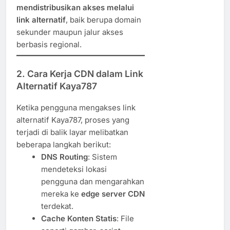
mendistribusikan akses melalui
link alternatif
, baik berupa domain
sekunder maupun jalur akses
berbasis regional.
2. Cara Kerja CDN dalam Link
Alternatif Kaya787
Ketika pengguna mengakses link
alternatif Kaya787, proses yang
terjadi di balik layar melibatkan
beberapa langkah berikut:
DNS Routing
: Sistem
mendeteksi lokasi
pengguna dan mengarahkan
mereka ke
edge server CDN
terdekat.
Cache Konten Statis
: File