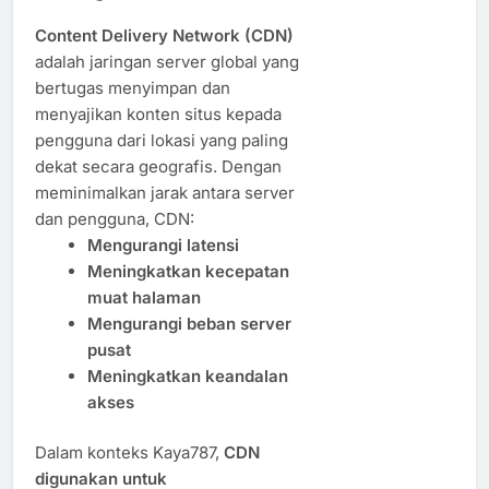
Content Delivery Network (CDN)
adalah jaringan server global yang
bertugas menyimpan dan
menyajikan konten situs kepada
pengguna dari lokasi yang paling
dekat secara geografis. Dengan
meminimalkan jarak antara server
dan pengguna, CDN:
Mengurangi latensi
Meningkatkan kecepatan
muat halaman
Mengurangi beban server
pusat
Meningkatkan keandalan
akses
Dalam konteks Kaya787,
CDN
digunakan untuk