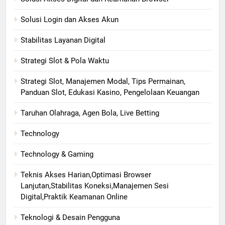
Solusi Login dan Akses Akun
Stabilitas Layanan Digital
Strategi Slot & Pola Waktu
Strategi Slot, Manajemen Modal, Tips Permainan,
Panduan Slot, Edukasi Kasino, Pengelolaan Keuangan
Taruhan Olahraga, Agen Bola, Live Betting
Technology
Technology & Gaming
Teknis Akses Harian,Optimasi Browser
Lanjutan,Stabilitas Koneksi,Manajemen Sesi
Digital,Praktik Keamanan Online
Teknologi & Desain Pengguna