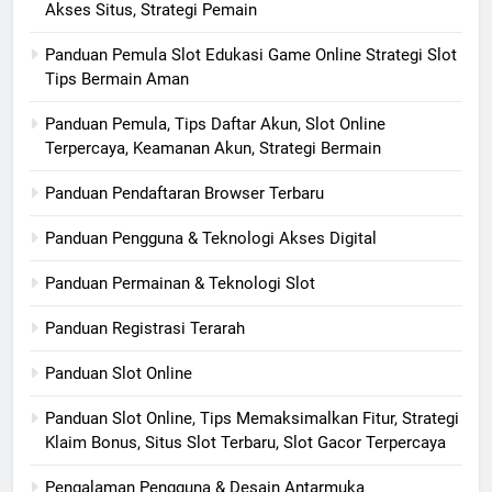
Akses Situs, Strategi Pemain
Panduan Pemula Slot Edukasi Game Online Strategi Slot
Tips Bermain Aman
Panduan Pemula, Tips Daftar Akun, Slot Online
Terpercaya, Keamanan Akun, Strategi Bermain
Panduan Pendaftaran Browser Terbaru
Panduan Pengguna & Teknologi Akses Digital
Panduan Permainan & Teknologi Slot
Panduan Registrasi Terarah
Panduan Slot Online
Panduan Slot Online, Tips Memaksimalkan Fitur, Strategi
Klaim Bonus, Situs Slot Terbaru, Slot Gacor Terpercaya
Pengalaman Pengguna & Desain Antarmuka