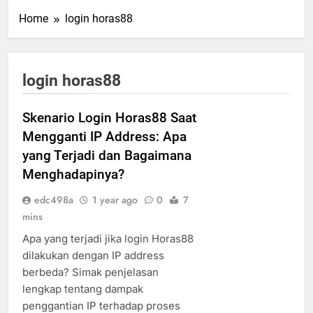
Home
login horas88
login horas88
Skenario Login Horas88 Saat
Mengganti IP Address: Apa
yang Terjadi dan Bagaimana
Menghadapinya?
edc498a
1 year ago
0
7
mins
Apa yang terjadi jika login Horas88
dilakukan dengan IP address
berbeda? Simak penjelasan
lengkap tentang dampak
penggantian IP terhadap proses