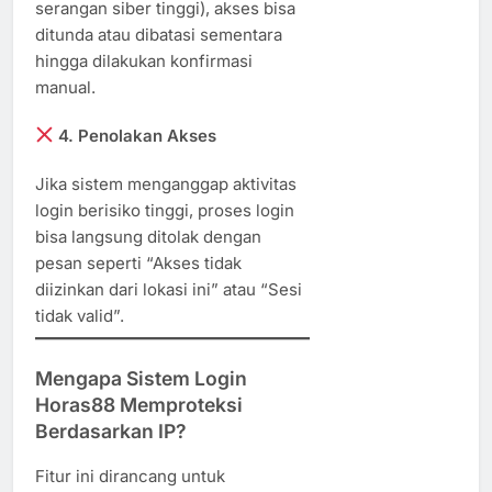
serangan siber tinggi), akses bisa
ditunda atau dibatasi sementara
hingga dilakukan konfirmasi
manual.
4. Penolakan Akses
Jika sistem menganggap aktivitas
login berisiko tinggi, proses login
bisa langsung ditolak dengan
pesan seperti “Akses tidak
diizinkan dari lokasi ini” atau “Sesi
tidak valid”.
Mengapa Sistem Login
Horas88 Memproteksi
Berdasarkan IP?
Fitur ini dirancang untuk