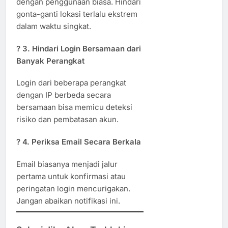
dengan penggunaan biasa. Hindari
gonta-ganti lokasi terlalu ekstrem
dalam waktu singkat.
?️
3. Hindari Login Bersamaan dari
Banyak Perangkat
Login dari beberapa perangkat
dengan IP berbeda secara
bersamaan bisa memicu deteksi
risiko dan pembatasan akun.
?️
4. Periksa Email Secara Berkala
Email biasanya menjadi jalur
pertama untuk konfirmasi atau
peringatan login mencurigakan.
Jangan abaikan notifikasi ini.