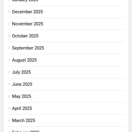
December 2025
November 2025
October 2025
September 2025
August 2025
July 2025
June 2025
May 2025
April 2025
March 2025