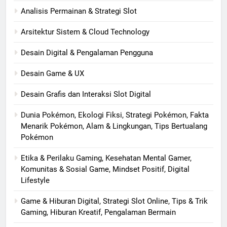
Analisis Permainan & Strategi Slot
Arsitektur Sistem & Cloud Technology
Desain Digital & Pengalaman Pengguna
Desain Game & UX
Desain Grafis dan Interaksi Slot Digital
Dunia Pokémon, Ekologi Fiksi, Strategi Pokémon, Fakta
Menarik Pokémon, Alam & Lingkungan, Tips Bertualang
Pokémon
Etika & Perilaku Gaming, Kesehatan Mental Gamer,
Komunitas & Sosial Game, Mindset Positif, Digital
Lifestyle
Game & Hiburan Digital, Strategi Slot Online, Tips & Trik
Gaming, Hiburan Kreatif, Pengalaman Bermain