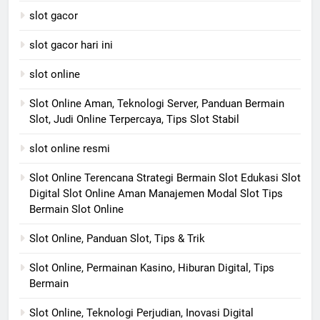
slot gacor
slot gacor hari ini
slot online
Slot Online Aman, Teknologi Server, Panduan Bermain
Slot, Judi Online Terpercaya, Tips Slot Stabil
slot online resmi
Slot Online Terencana Strategi Bermain Slot Edukasi Slot
Digital Slot Online Aman Manajemen Modal Slot Tips
Bermain Slot Online
Slot Online, Panduan Slot, Tips & Trik
Slot Online, Permainan Kasino, Hiburan Digital, Tips
Bermain
Slot Online, Teknologi Perjudian, Inovasi Digital