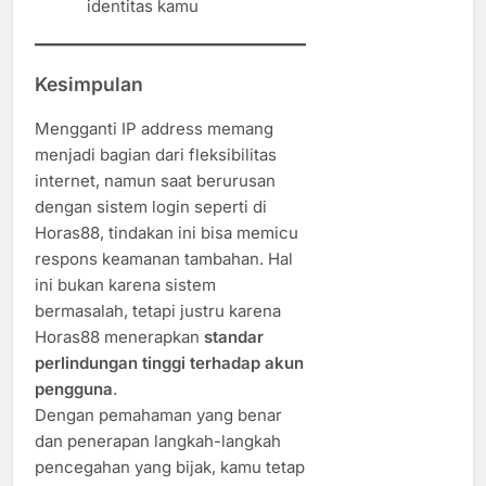
identitas kamu
Kesimpulan
Mengganti IP address memang
menjadi bagian dari fleksibilitas
internet, namun saat berurusan
dengan sistem login seperti di
Horas88, tindakan ini bisa memicu
respons keamanan tambahan. Hal
ini bukan karena sistem
bermasalah, tetapi justru karena
Horas88 menerapkan
standar
perlindungan tinggi terhadap akun
pengguna
.
Dengan pemahaman yang benar
dan penerapan langkah-langkah
pencegahan yang bijak, kamu tetap