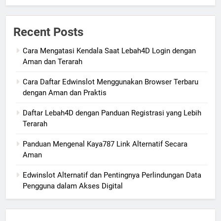
Recent Posts
Cara Mengatasi Kendala Saat Lebah4D Login dengan
Aman dan Terarah
Cara Daftar Edwinslot Menggunakan Browser Terbaru
dengan Aman dan Praktis
Daftar Lebah4D dengan Panduan Registrasi yang Lebih
Terarah
Panduan Mengenal Kaya787 Link Alternatif Secara
Aman
Edwinslot Alternatif dan Pentingnya Perlindungan Data
Pengguna dalam Akses Digital