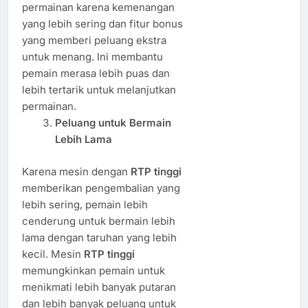
permainan karena kemenangan
yang lebih sering dan fitur bonus
yang memberi peluang ekstra
untuk menang. Ini membantu
pemain merasa lebih puas dan
lebih tertarik untuk melanjutkan
permainan.
Peluang untuk Bermain
Lebih Lama
Karena mesin dengan
RTP tinggi
memberikan pengembalian yang
lebih sering, pemain lebih
cenderung untuk bermain lebih
lama dengan taruhan yang lebih
kecil. Mesin
RTP tinggi
memungkinkan pemain untuk
menikmati lebih banyak putaran
dan lebih banyak peluang untuk