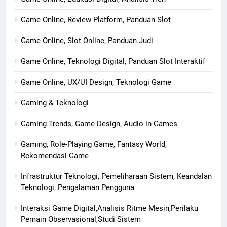
Game Online, Review Platform, Panduan Slot
Game Online, Slot Online, Panduan Judi
Game Online, Teknologi Digital, Panduan Slot Interaktif
Game Online, UX/UI Design, Teknologi Game
Gaming & Teknologi
Gaming Trends, Game Design, Audio in Games
Gaming, Role-Playing Game, Fantasy World,
Rekomendasi Game
Infrastruktur Teknologi, Pemeliharaan Sistem, Keandalan
Teknologi, Pengalaman Pengguna
Interaksi Game Digital,Analisis Ritme Mesin,Perilaku
Pemain Observasional,Studi Sistem