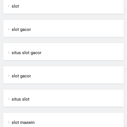
slot
slot gacor
situs slot gacor
slot gacor
situs slot
slot maxwin