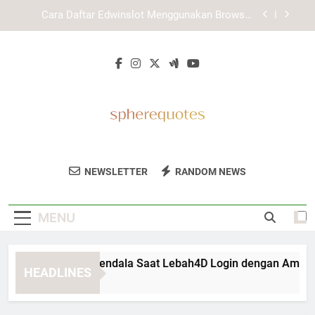
Skip
Daftar Lebah4D dengan Panduan Registrasi yang
to
Lebih Terarah
content
Panduan Mengenal Kaya787 Link Alternatif
Secara Aman
Cara Mengatasi Kendala Saat Lebah4D Login
dengan Aman dan Terarah
Cara Daftar Edwinslot Menggunakan Browser
Terbaru dengan Aman dan Praktis
Daftar Lebah4D dengan Panduan Registrasi yang
Lebih Terarah
Sphere Quotes
Dapatkan Kutipan Motivasi Dan Inspirasi
Panduan Mengenal Kaya787 Link Alternatif
NEWSLETTER
RANDOM NEWS
Secara Aman
Harian Dari Sphere Quotes. Untuk Semangat
Hidup Yang Lebih Positif.
MENU
ra Mengatasi Kendala Saat Lebah4D Login dengan Aman dan
HEADLINES
Months Ago