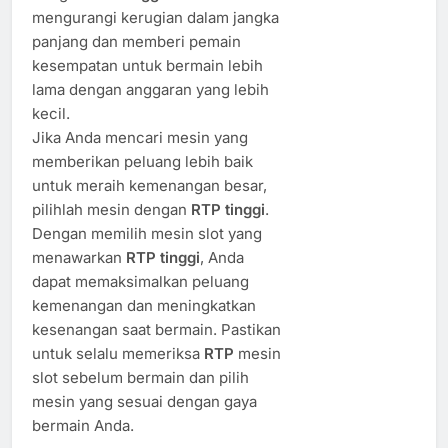
mengurangi kerugian dalam jangka
panjang dan memberi pemain
kesempatan untuk bermain lebih
lama dengan anggaran yang lebih
kecil.
Jika Anda mencari mesin yang
memberikan peluang lebih baik
untuk meraih kemenangan besar,
pilihlah mesin dengan
RTP tinggi
.
Dengan memilih mesin slot yang
menawarkan
RTP tinggi
, Anda
dapat memaksimalkan peluang
kemenangan dan meningkatkan
kesenangan saat bermain. Pastikan
untuk selalu memeriksa
RTP
mesin
slot sebelum bermain dan pilih
mesin yang sesuai dengan gaya
bermain Anda.