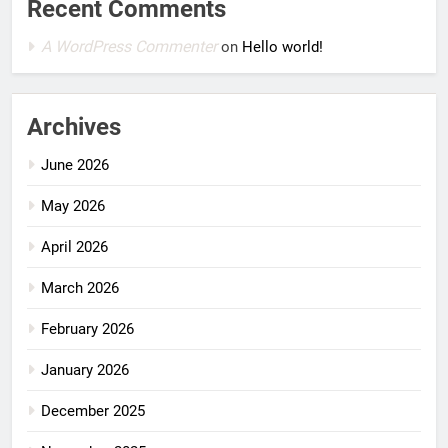
Recent Comments
A WordPress Commenter
on
Hello world!
Archives
June 2026
May 2026
April 2026
March 2026
February 2026
January 2026
December 2025