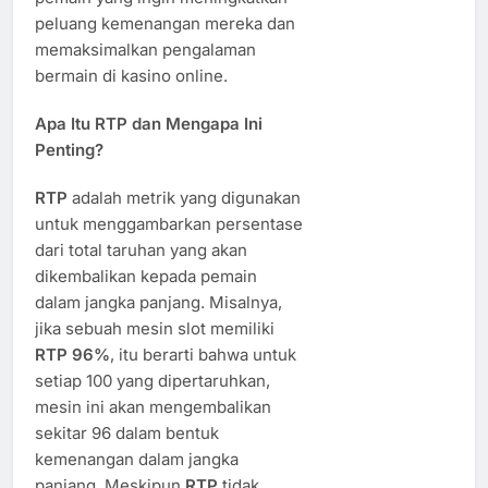
peluang kemenangan mereka dan
memaksimalkan pengalaman
bermain di kasino online.
Apa Itu RTP dan Mengapa Ini
Penting?
RTP
adalah metrik yang digunakan
untuk menggambarkan persentase
dari total taruhan yang akan
dikembalikan kepada pemain
dalam jangka panjang. Misalnya,
jika sebuah mesin slot memiliki
RTP 96%
, itu berarti bahwa untuk
setiap 100 yang dipertaruhkan,
mesin ini akan mengembalikan
sekitar 96 dalam bentuk
kemenangan dalam jangka
panjang. Meskipun
RTP
tidak