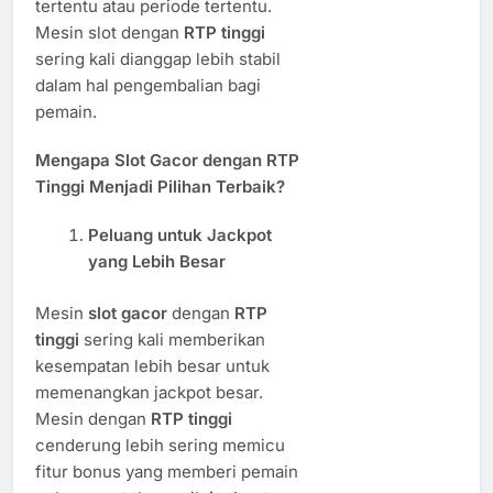
tertentu atau periode tertentu.
Mesin slot dengan
RTP tinggi
sering kali dianggap lebih stabil
dalam hal pengembalian bagi
pemain.
Mengapa Slot Gacor dengan RTP
Tinggi Menjadi Pilihan Terbaik?
Peluang untuk Jackpot
yang Lebih Besar
Mesin
slot gacor
dengan
RTP
tinggi
sering kali memberikan
kesempatan lebih besar untuk
memenangkan jackpot besar.
Mesin dengan
RTP tinggi
cenderung lebih sering memicu
fitur bonus yang memberi pemain