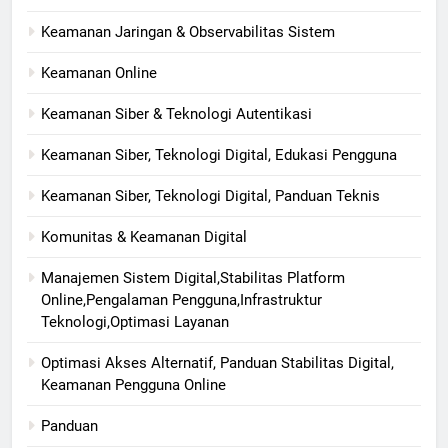
Keamanan Jaringan & Observabilitas Sistem
Keamanan Online
Keamanan Siber & Teknologi Autentikasi
Keamanan Siber, Teknologi Digital, Edukasi Pengguna
Keamanan Siber, Teknologi Digital, Panduan Teknis
Komunitas & Keamanan Digital
Manajemen Sistem Digital,Stabilitas Platform
Online,Pengalaman Pengguna,Infrastruktur
Teknologi,Optimasi Layanan
Optimasi Akses Alternatif, Panduan Stabilitas Digital,
Keamanan Pengguna Online
Panduan