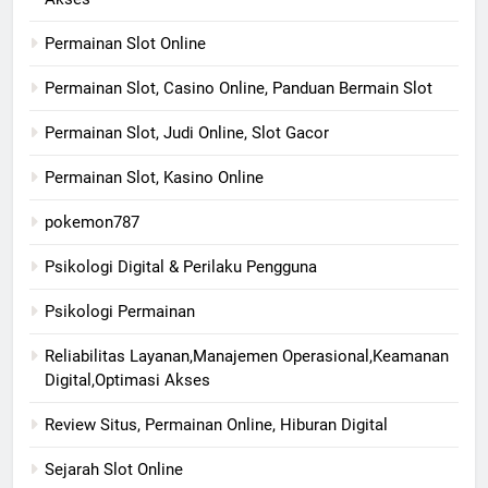
Permainan Slot Online
Permainan Slot, Casino Online, Panduan Bermain Slot
Permainan Slot, Judi Online, Slot Gacor
Permainan Slot, Kasino Online
pokemon787
Psikologi Digital & Perilaku Pengguna
Psikologi Permainan
Reliabilitas Layanan,Manajemen Operasional,Keamanan
Digital,Optimasi Akses
Review Situs, Permainan Online, Hiburan Digital
Sejarah Slot Online