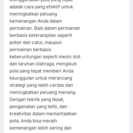
adalah cara yang efektif untuk
meningkatkan peluang
kemenangan Anda dalam
permainan. Baik dalam permainan
berbasis keterampilan seperti
poker dan catur, maupun
permainan berbasis
keberuntungan seperti mesin slot
dan taruhan olahraga, mengikuti
pola yang tepat memberi Anda
keunggulan untuk merancang
strategi yang lebih cerdas dan
meningkatkan peluang menang.
Dengan teknik yang tepat,
pengamatan yang teliti, dan
kreativitas dalam memanfaatkan
pola, Anda bisa meraih
kemenangan lebih sering dan