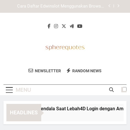
Skip
Daftar Lebah4D dengan Panduan Registrasi yang
to
Lebih Terarah
content
Panduan Mengenal Kaya787 Link Alternatif
Secara Aman
Cara Mengatasi Kendala Saat Lebah4D Login
dengan Aman dan Terarah
Cara Daftar Edwinslot Menggunakan Browser
Terbaru dengan Aman dan Praktis
Daftar Lebah4D dengan Panduan Registrasi yang
Lebih Terarah
Sphere Quotes
Dapatkan Kutipan Motivasi Dan Inspirasi
Panduan Mengenal Kaya787 Link Alternatif
NEWSLETTER
RANDOM NEWS
Secara Aman
Harian Dari Sphere Quotes. Untuk Semangat
Hidup Yang Lebih Positif.
MENU
ra Mengatasi Kendala Saat Lebah4D Login dengan Aman dan
HEADLINES
Months Ago