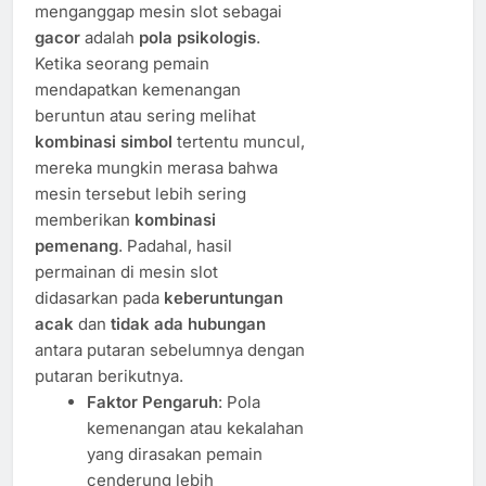
menganggap mesin slot sebagai
gacor
adalah
pola psikologis
.
Ketika seorang pemain
mendapatkan kemenangan
beruntun atau sering melihat
kombinasi simbol
tertentu muncul,
mereka mungkin merasa bahwa
mesin tersebut lebih sering
memberikan
kombinasi
pemenang
. Padahal, hasil
permainan di mesin slot
didasarkan pada
keberuntungan
acak
dan
tidak ada hubungan
antara putaran sebelumnya dengan
putaran berikutnya.
Faktor Pengaruh
: Pola
kemenangan atau kekalahan
yang dirasakan pemain
cenderung lebih