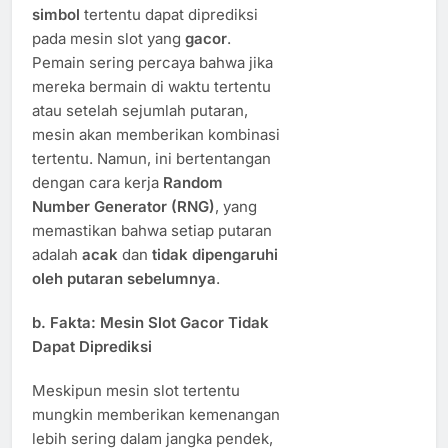
simbol
tertentu dapat diprediksi
pada mesin slot yang
gacor
.
Pemain sering percaya bahwa jika
mereka bermain di waktu tertentu
atau setelah sejumlah putaran,
mesin akan memberikan kombinasi
tertentu. Namun, ini bertentangan
dengan cara kerja
Random
Number Generator (RNG)
, yang
memastikan bahwa setiap putaran
adalah
acak
dan
tidak dipengaruhi
oleh putaran sebelumnya
.
b.
Fakta: Mesin Slot Gacor Tidak
Dapat Diprediksi
Meskipun mesin slot tertentu
mungkin memberikan kemenangan
lebih sering dalam jangka pendek,