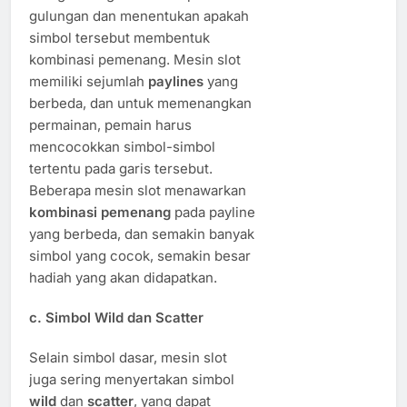
gulungan dan menentukan apakah
simbol tersebut membentuk
kombinasi pemenang. Mesin slot
memiliki sejumlah
paylines
yang
berbeda, dan untuk memenangkan
permainan, pemain harus
mencocokkan simbol-simbol
tertentu pada garis tersebut.
Beberapa mesin slot menawarkan
kombinasi pemenang
pada payline
yang berbeda, dan semakin banyak
simbol yang cocok, semakin besar
hadiah yang akan didapatkan.
c.
Simbol Wild dan Scatter
Selain simbol dasar, mesin slot
juga sering menyertakan simbol
wild
dan
scatter
, yang dapat