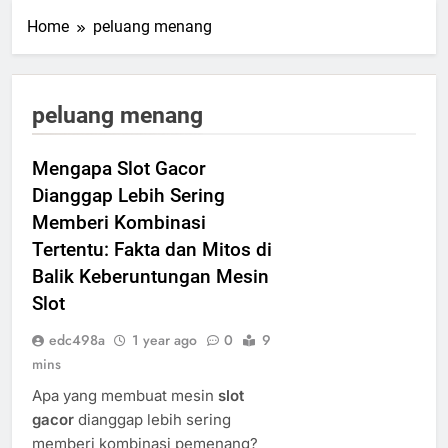
Home
peluang menang
peluang menang
Mengapa Slot Gacor
Dianggap Lebih Sering
Memberi Kombinasi
Tertentu: Fakta dan Mitos di
Balik Keberuntungan Mesin
Slot
edc498a
1 year ago
0
9
mins
Apa yang membuat mesin
slot
gacor
dianggap lebih sering
memberi kombinasi pemenang?