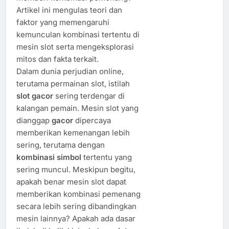
Artikel ini mengulas teori dan
faktor yang memengaruhi
kemunculan kombinasi tertentu di
mesin slot serta mengeksplorasi
mitos dan fakta terkait.
Dalam dunia perjudian online,
terutama permainan slot, istilah
slot gacor
sering terdengar di
kalangan pemain. Mesin slot yang
dianggap
gacor
dipercaya
memberikan kemenangan lebih
sering, terutama dengan
kombinasi simbol
tertentu yang
sering muncul. Meskipun begitu,
apakah benar mesin slot dapat
memberikan kombinasi pemenang
secara lebih sering dibandingkan
mesin lainnya? Apakah ada dasar