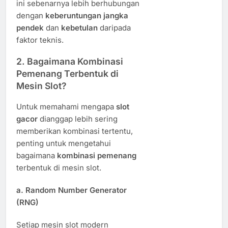
ini sebenarnya lebih berhubungan
dengan
keberuntungan jangka
pendek
dan
kebetulan
daripada
faktor teknis.
2. Bagaimana Kombinasi
Pemenang Terbentuk di
Mesin Slot?
Untuk memahami mengapa
slot
gacor
dianggap lebih sering
memberikan kombinasi tertentu,
penting untuk mengetahui
bagaimana
kombinasi pemenang
terbentuk di mesin slot.
a.
Random Number Generator
(RNG)
Setiap mesin slot modern