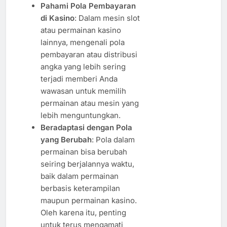
Pahami Pola Pembayaran
di Kasino
: Dalam mesin slot
atau permainan kasino
lainnya, mengenali pola
pembayaran atau distribusi
angka yang lebih sering
terjadi memberi Anda
wawasan untuk memilih
permainan atau mesin yang
lebih menguntungkan.
Beradaptasi dengan Pola
yang Berubah
: Pola dalam
permainan bisa berubah
seiring berjalannya waktu,
baik dalam permainan
berbasis keterampilan
maupun permainan kasino.
Oleh karena itu, penting
untuk terus mengamati