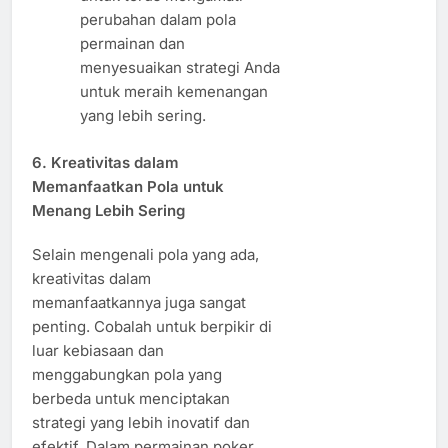
perubahan dalam pola
permainan dan
menyesuaikan strategi Anda
untuk meraih kemenangan
yang lebih sering.
6.
Kreativitas dalam
Memanfaatkan Pola untuk
Menang Lebih Sering
Selain mengenali pola yang ada,
kreativitas dalam
memanfaatkannya juga sangat
penting. Cobalah untuk berpikir di
luar kebiasaan dan
menggabungkan pola yang
berbeda untuk menciptakan
strategi yang lebih inovatif dan
efektif. Dalam permainan poker,