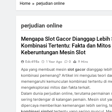
Home
perjudian online
perjudian online
Mengapa Slot Gacor Dianggap Lebih
Kombinasi Tertentu: Fakta dan Mitos 
Keberuntungan Mesin Slot
Edc498a
1 Year Ago
0
9 Mins
Apa yang membuat mesin
slot gacor
dianggap lebi
kombinasi pemenang? Artikel ini mengulas teori da
memengaruhi kemunculan kombinasi tertentu di mes
mengeksplorasi mitos dan fakta terkait.
Dalam dunia perjudian online, terutama permainan sl
sering terdengar di kalangan pemain. Mesin slot y
dipercaya memberikan kemenangan lebih sering, 
kombinasi simbol
tertentu yang sering muncul. Me