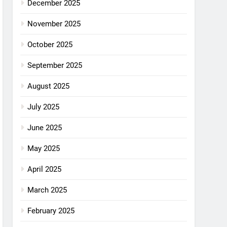
December 2025
November 2025
October 2025
September 2025
August 2025
July 2025
June 2025
May 2025
April 2025
March 2025
February 2025