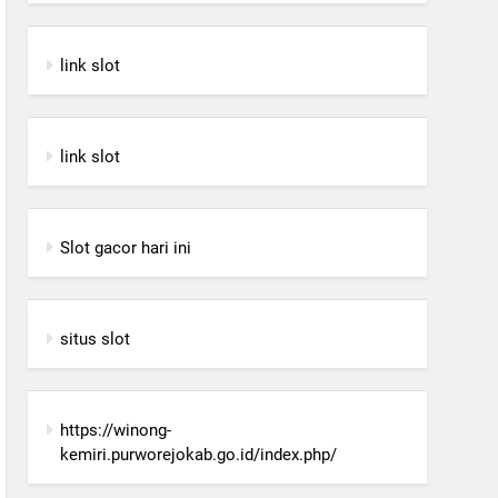
link slot
link slot
Slot gacor hari ini
situs slot
https://winong-
kemiri.purworejokab.go.id/index.php/