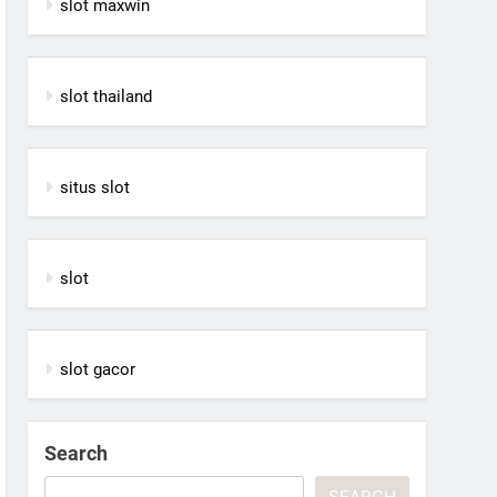
slot maxwin
slot thailand
situs slot
slot
slot gacor
Search
SEARCH