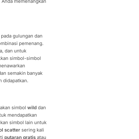
ah Anda memenangkan
 pada gulungan dan
ombinasi pemenang.
, dan untuk
kan simbol-simbol
 menawarkan
dan semakin banyak
n didapatkan.
rtakan simbol
wild
dan
ntuk mendapatkan
an simbol lain untuk
l scatter
sering kali
rti
putaran gratis
atau