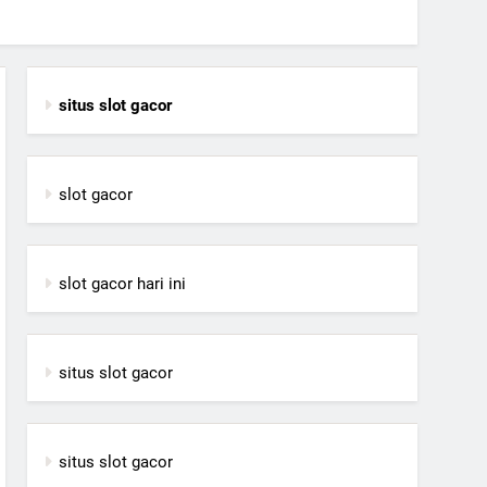
situs slot gacor
slot gacor
slot gacor hari ini
situs slot gacor
situs slot gacor