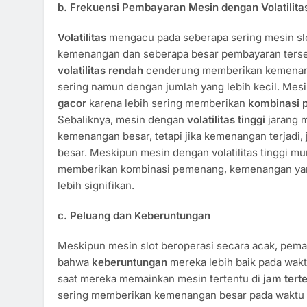
b.
Frekuensi Pembayaran Mesin dengan Volatilitas
Volatilitas
mengacu pada seberapa sering mesin s
kemenangan dan seberapa besar pembayaran ters
volatilitas rendah
cenderung memberikan kemenang
sering namun dengan jumlah yang lebih kecil. Mesi
gacor
karena lebih sering memberikan
kombinasi
Sebaliknya, mesin dengan
volatilitas tinggi
jarang 
kemenangan besar, tetapi jika kemenangan terjadi,
besar. Meskipun mesin dengan volatilitas tinggi mu
memberikan kombinasi pemenang, kemenangan yan
lebih signifikan.
c.
Peluang dan Keberuntungan
Meskipun mesin slot beroperasi secara acak, pemai
bahwa
keberuntungan
mereka lebih baik pada waktu
saat mereka memainkan mesin tertentu di
jam tert
sering memberikan kemenangan besar pada waktu te