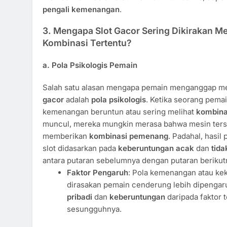
pengali kemenangan
.
3. Mengapa Slot Gacor Sering Dikirakan 
Kombinasi Tertentu?
a.
Pola Psikologis Pemain
Salah satu alasan mengapa pemain menganggap mes
gacor
adalah
pola psikologis
. Ketika seorang pem
kemenangan beruntun atau sering melihat
kombina
muncul, mereka mungkin merasa bahwa mesin terse
memberikan
kombinasi pemenang
. Padahal, hasil
slot didasarkan pada
keberuntungan acak
dan
tid
antara putaran sebelumnya dengan putaran berikut
Faktor Pengaruh
: Pola kemenangan atau ke
dirasakan pemain cenderung lebih dipengar
pribadi
dan
keberuntungan
daripada faktor t
sesungguhnya.