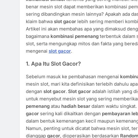
benar mesin slot dapat memberikan kombinasi pem
sering dibandingkan mesin lainnya? Apakah ada dasa
klaim bahwa
slot gacor
lebih sering memberi komb
Artikel ini akan membahas apa yang dimaksud den
bagaimana
kombinasi pemenang
terbentuk dalam 
slot, serta mengungkap mitos dan fakta yang bered
mengenai
slot gacor
.
1. Apa Itu Slot Gacor?
Sebelum masuk ke pembahasan mengenai
kombin
mesin slot, mari kita definisikan terlebih dahulu a
dengan
slot gacor
.
Slot gacor
adalah istilah yang 
untuk menyebut mesin slot yang sering memberik
pemenang
atau
hadiah besar
dalam waktu singkat.
gacor
sering kali dikaitkan dengan
pembayaran leb
dalam bentuk kemenangan kecil maupun kemenang
Namun, penting untuk dicatat bahwa mesin slot, t
dianggap
gacor
, dioperasikan berdasarkan
Random