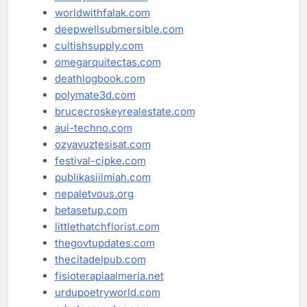
worldwithfalak.com
deepwellsubmersible.com
cultishsupply.com
omegarquitectas.com
deathlogbook.com
polymate3d.com
brucecroskeyrealestate.com
aui-techno.com
ozyavuztesisat.com
festival-cipke.com
publikasiilmiah.com
nepaletvous.org
betasetup.com
littlethatchflorist.com
thegovtupdates.com
thecitadelpub.com
fisioterapiaalmeria.net
urdupoetryworld.com