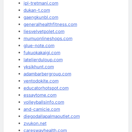
ipl-tretmani.com
dukan-t.com
gaengkunbl.com
generalhealthfitness.com
liesvelvetpolet.com
mumuonlineshops.com
glue-note.com
fukuokakaigi.com
latelierduloup.com
yksikhunt.com
adambarbergroup.com
ventodokite.com
educatorhotspot.com
essaytome.com
volleyballsinfo.com
and-camicie.com
diegodallapalmaoutlet.com
zvukon.net
careswayhealth.com