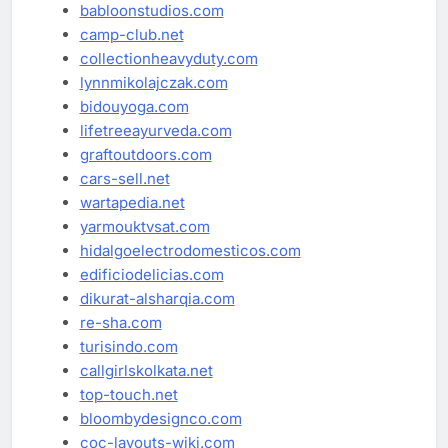
babloonstudios.com
camp-club.net
collectionheavyduty.com
lynnmikolajczak.com
bidouyoga.com
lifetreeayurveda.com
graftoutdoors.com
cars-sell.net
wartapedia.net
yarmouktvsat.com
hidalgoelectrodomesticos.com
edificiodelicias.com
dikurat-alsharqia.com
re-sha.com
turisindo.com
callgirlskolkata.net
top-touch.net
bloombydesignco.com
coc-layouts-wiki.com