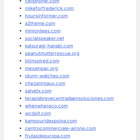
cellphonei.com
mikeforfrederick.com
hoursinformer.com
a2theme.com
miniontees.com
socialspeaker.net
katsuragi-hanabi.com
peanutmutterrescue.org
bjjinspired.com
mexampac.org
idunn-watches.com
chezanimaux.com
salvetx.com
terapiabrevecentradaensoluciones.com
whenwhereco.com
wcdoit.com
kampouridespoina.com
centrocommerciale-airone.com
frutasdeeuropa.com