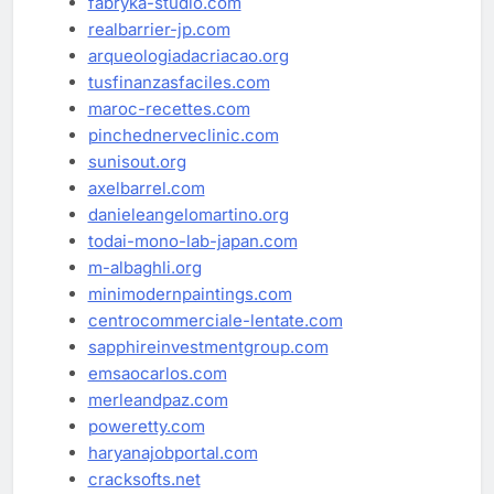
fabryka-studio.com
realbarrier-jp.com
arqueologiadacriacao.org
tusfinanzasfaciles.com
maroc-recettes.com
pinchednerveclinic.com
sunisout.org
axelbarrel.com
danieleangelomartino.org
todai-mono-lab-japan.com
m-albaghli.org
minimodernpaintings.com
centrocommerciale-lentate.com
sapphireinvestmentgroup.com
emsaocarlos.com
merleandpaz.com
poweretty.com
haryanajobportal.com
cracksofts.net