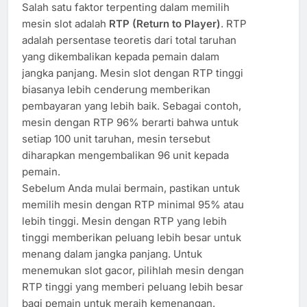
Salah satu faktor terpenting dalam memilih
mesin slot adalah
RTP (Return to Player)
. RTP
adalah persentase teoretis dari total taruhan
yang dikembalikan kepada pemain dalam
jangka panjang. Mesin slot dengan RTP tinggi
biasanya lebih cenderung memberikan
pembayaran yang lebih baik. Sebagai contoh,
mesin dengan RTP 96% berarti bahwa untuk
setiap 100 unit taruhan, mesin tersebut
diharapkan mengembalikan 96 unit kepada
pemain.
Sebelum Anda mulai bermain, pastikan untuk
memilih mesin dengan RTP minimal 95% atau
lebih tinggi. Mesin dengan RTP yang lebih
tinggi memberikan peluang lebih besar untuk
menang dalam jangka panjang. Untuk
menemukan slot gacor, pilihlah mesin dengan
RTP tinggi yang memberi peluang lebih besar
bagi pemain untuk meraih kemenangan.