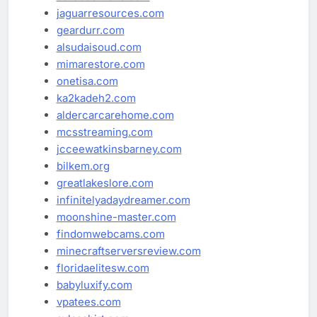
jaguarresources.com
geardurr.com
alsudaisoud.com
mimarestore.com
onetisa.com
ka2kadeh2.com
aldercarcarehome.com
mcsstreaming.com
jcceewatkinsbarney.com
bilkem.org
greatlakeslore.com
infinitelyadaydreamer.com
moonshine-master.com
findomwebcams.com
minecraftserversreview.com
floridaelitesw.com
babyluxify.com
vpatees.com