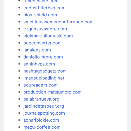
fimcoestate.com
cndustfilterbag.com
bios-shield.com
ambitiouswomenconference.com
czgunsusastore.com
nickmarzullomusic.com
popconverter.com
janalees.com
daniello-store.com
anninhvps.com
hashtaggadgetz.com
imageuploading.net
edureaders.com
production-matsumoto.com
palabranueva.org
jardindetasoeur.org
journalspotting.com
acharipickle.com
mezu-coffee.com