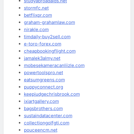
studyabroadaids.net
stormfc.net
betflixpr.com
graham-grahamlaw.com
nirakle.com
timdaily-buy2sell.com
e-toro-forex.com
cheapbookingflight.com
jamalek3almy.net
mobesekameracanliizle.com
powertoolspro.net
eatsumgreens.com
puppyconnect.org
keepjudgechrisbrook.com
ixiartgallery.com
bagsbrothers.com
sustaindatacenter.com
collectiongolfgti.com
pouceencm.net