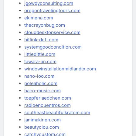
jgowdyconsulting.com
oregontravelingtours.com
ekimena.com
thecrayonbug.com
clouddesktopservice.com
bitlink-defi.com
systemgoodcondition.com
littledittle.com
tawara-an.com
windowinstallationmidlandtx.com
nano-loo.com
poleaholic.com
baco-music.com
toepferlaedchen.com
radioencuentros.com
southeastbeautifulkratom.com
janimakinen.com
beautyclou.com
catchycustom.com