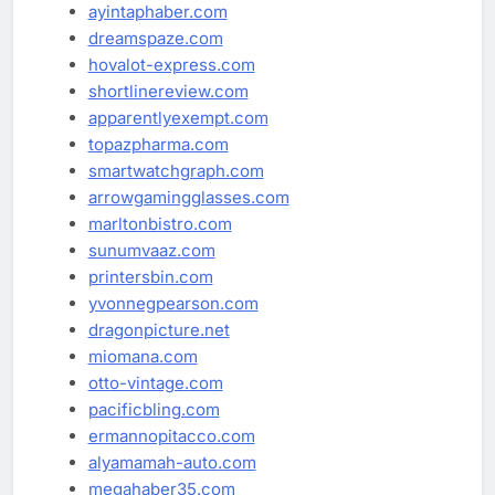
ayintaphaber.com
dreamspaze.com
hovalot-express.com
shortlinereview.com
apparentlyexempt.com
topazpharma.com
smartwatchgraph.com
arrowgamingglasses.com
marltonbistro.com
sunumvaaz.com
printersbin.com
yvonnegpearson.com
dragonpicture.net
miomana.com
otto-vintage.com
pacificbling.com
ermannopitacco.com
alyamamah-auto.com
megahaber35.com