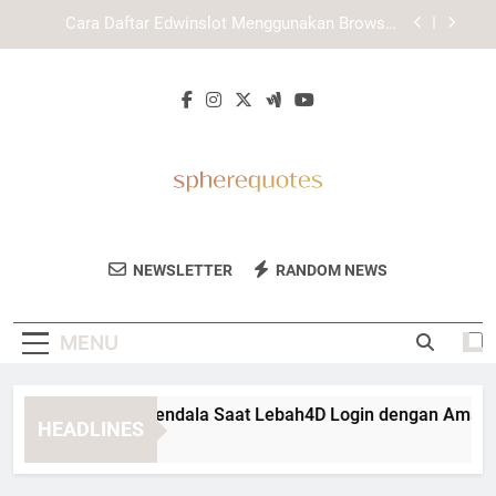
Skip
Daftar Lebah4D dengan Panduan Registrasi yang
to
Lebih Terarah
content
Panduan Mengenal Kaya787 Link Alternatif
Secara Aman
Cara Mengatasi Kendala Saat Lebah4D Login
dengan Aman dan Terarah
Cara Daftar Edwinslot Menggunakan Browser
Terbaru dengan Aman dan Praktis
Daftar Lebah4D dengan Panduan Registrasi yang
Lebih Terarah
Sphere Quotes
Dapatkan Kutipan Motivasi Dan Inspirasi
Panduan Mengenal Kaya787 Link Alternatif
NEWSLETTER
RANDOM NEWS
Secara Aman
Harian Dari Sphere Quotes. Untuk Semangat
Hidup Yang Lebih Positif.
MENU
ra Mengatasi Kendala Saat Lebah4D Login dengan Aman dan
HEADLINES
Months Ago