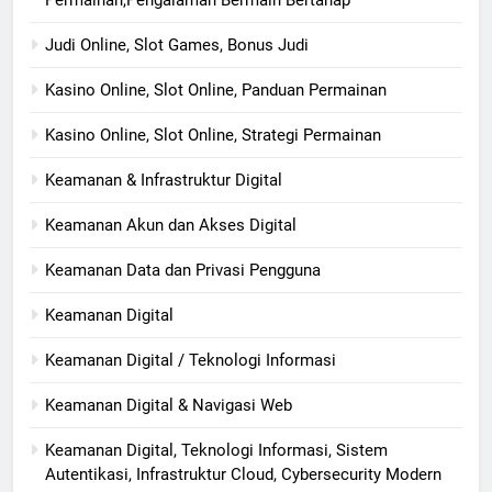
Judi Online, Slot Games, Bonus Judi
Kasino Online, Slot Online, Panduan Permainan
Kasino Online, Slot Online, Strategi Permainan
Keamanan & Infrastruktur Digital
Keamanan Akun dan Akses Digital
Keamanan Data dan Privasi Pengguna
Keamanan Digital
Keamanan Digital / Teknologi Informasi
Keamanan Digital & Navigasi Web
Keamanan Digital, Teknologi Informasi, Sistem
Autentikasi, Infrastruktur Cloud, Cybersecurity Modern