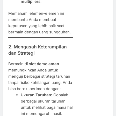
multipliers
.
Memahami elemen-elemen ini
membantu Anda membuat
keputusan yang lebih baik saat
bermain dengan uang sungguhan.
2.
Mengasah Keterampilan
dan Strategi
Bermain di
slot demo aman
memungkinkan Anda untuk
menguji berbagai strategi taruhan
tanpa risiko kehilangan uang. Anda
bisa bereksperimen dengan:
Ukuran Taruhan:
Cobalah
berbagai ukuran taruhan
untuk melihat bagaimana hal
ini memengaruhi hasil.