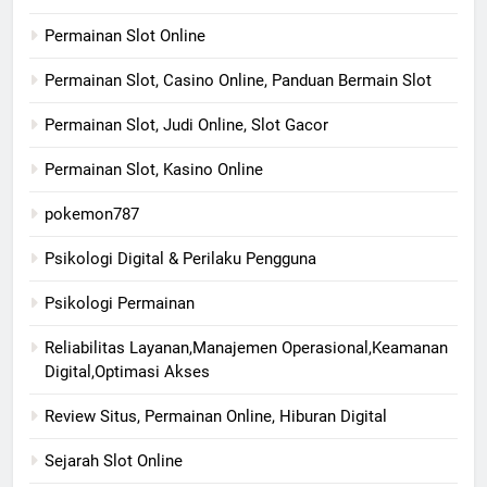
Permainan Slot Online
Permainan Slot, Casino Online, Panduan Bermain Slot
Permainan Slot, Judi Online, Slot Gacor
Permainan Slot, Kasino Online
pokemon787
Psikologi Digital & Perilaku Pengguna
Psikologi Permainan
Reliabilitas Layanan,Manajemen Operasional,Keamanan
Digital,Optimasi Akses
Review Situs, Permainan Online, Hiburan Digital
Sejarah Slot Online