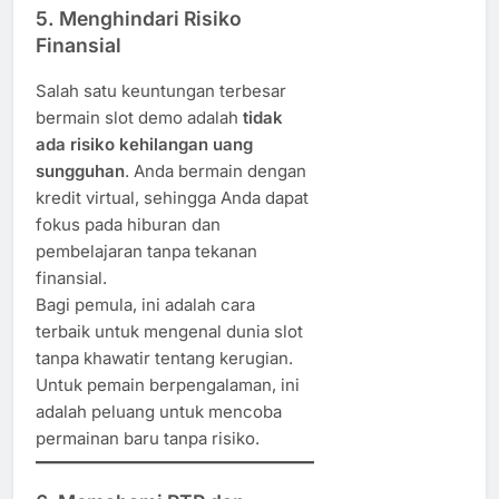
5.
Menghindari Risiko
Finansial
Salah satu keuntungan terbesar
bermain slot demo adalah
tidak
ada risiko kehilangan uang
sungguhan
. Anda bermain dengan
kredit virtual, sehingga Anda dapat
fokus pada hiburan dan
pembelajaran tanpa tekanan
finansial.
Bagi pemula, ini adalah cara
terbaik untuk mengenal dunia slot
tanpa khawatir tentang kerugian.
Untuk pemain berpengalaman, ini
adalah peluang untuk mencoba
permainan baru tanpa risiko.