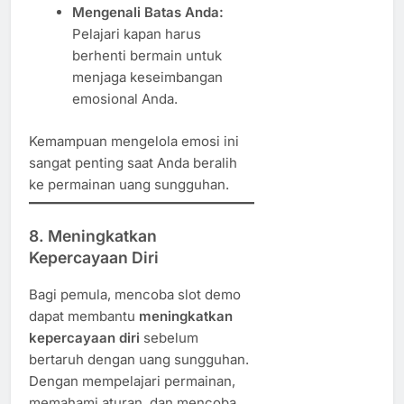
Mengenali Batas Anda:
Pelajari kapan harus
berhenti bermain untuk
menjaga keseimbangan
emosional Anda.
Kemampuan mengelola emosi ini
sangat penting saat Anda beralih
ke permainan uang sungguhan.
8.
Meningkatkan
Kepercayaan Diri
Bagi pemula, mencoba slot demo
dapat membantu
meningkatkan
kepercayaan diri
sebelum
bertaruh dengan uang sungguhan.
Dengan mempelajari permainan,
memahami aturan, dan mencoba