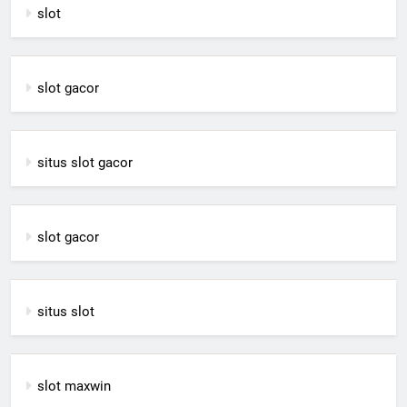
slot
slot gacor
situs slot gacor
slot gacor
situs slot
slot maxwin