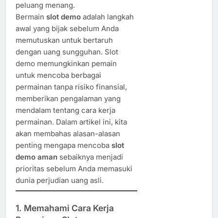
peluang menang.
Bermain
slot demo
adalah langkah
awal yang bijak sebelum Anda
memutuskan untuk bertaruh
dengan uang sungguhan. Slot
demo memungkinkan pemain
untuk mencoba berbagai
permainan tanpa risiko finansial,
memberikan pengalaman yang
mendalam tentang cara kerja
permainan. Dalam artikel ini, kita
akan membahas alasan-alasan
penting mengapa mencoba
slot
demo aman
sebaiknya menjadi
prioritas sebelum Anda memasuki
dunia perjudian uang asli.
1.
Memahami Cara Kerja