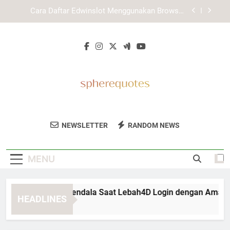
Skip
Daftar Lebah4D dengan Panduan Registrasi yang
to
Lebih Terarah
content
Panduan Mengenal Kaya787 Link Alternatif
Secara Aman
Cara Mengatasi Kendala Saat Lebah4D Login
dengan Aman dan Terarah
Cara Daftar Edwinslot Menggunakan Browser
Terbaru dengan Aman dan Praktis
Daftar Lebah4D dengan Panduan Registrasi yang
Lebih Terarah
Sphere Quotes
Dapatkan Kutipan Motivasi Dan Inspirasi
Panduan Mengenal Kaya787 Link Alternatif
NEWSLETTER
RANDOM NEWS
Secara Aman
Harian Dari Sphere Quotes. Untuk Semangat
Hidup Yang Lebih Positif.
MENU
ara Mengatasi Kendala Saat Lebah4D Login dengan Aman dan
HEADLINES
 Months Ago