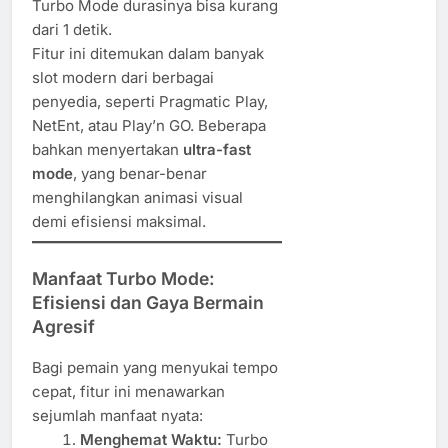
Turbo Mode durasinya bisa kurang
dari 1 detik.
Fitur ini ditemukan dalam banyak
slot modern dari berbagai
penyedia, seperti Pragmatic Play,
NetEnt, atau Play’n GO. Beberapa
bahkan menyertakan
ultra-fast
mode
, yang benar-benar
menghilangkan animasi visual
demi efisiensi maksimal.
Manfaat Turbo Mode:
Efisiensi dan Gaya Bermain
Agresif
Bagi pemain yang menyukai tempo
cepat, fitur ini menawarkan
sejumlah manfaat nyata:
Menghemat Waktu:
Turbo