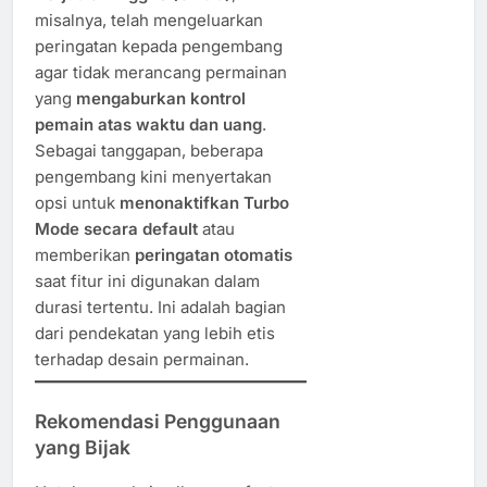
misalnya, telah mengeluarkan
peringatan kepada pengembang
agar tidak merancang permainan
yang
mengaburkan kontrol
pemain atas waktu dan uang
.
Sebagai tanggapan, beberapa
pengembang kini menyertakan
opsi untuk
menonaktifkan Turbo
Mode secara default
atau
memberikan
peringatan otomatis
saat fitur ini digunakan dalam
durasi tertentu. Ini adalah bagian
dari pendekatan yang lebih etis
terhadap desain permainan.
Rekomendasi Penggunaan
yang Bijak