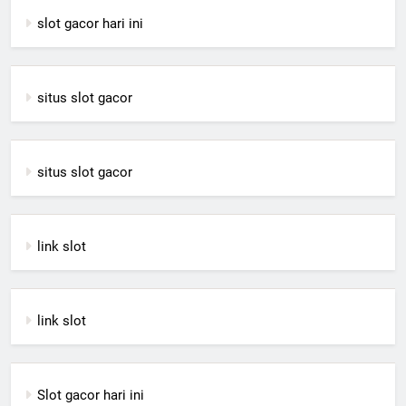
slot gacor hari ini
situs slot gacor
situs slot gacor
link slot
link slot
Slot gacor hari ini