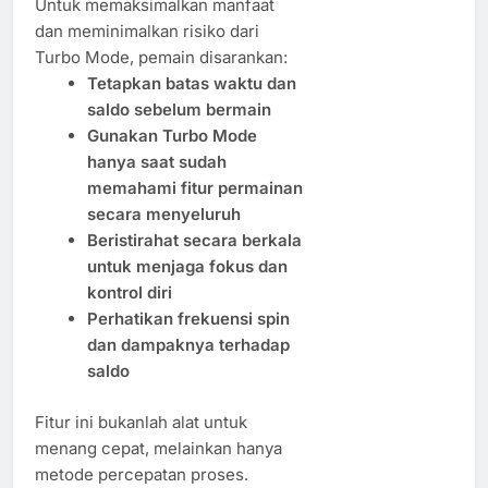
Untuk memaksimalkan manfaat
dan meminimalkan risiko dari
Turbo Mode, pemain disarankan:
Tetapkan batas waktu dan
saldo sebelum bermain
Gunakan Turbo Mode
hanya saat sudah
memahami fitur permainan
secara menyeluruh
Beristirahat secara berkala
untuk menjaga fokus dan
kontrol diri
Perhatikan frekuensi spin
dan dampaknya terhadap
saldo
Fitur ini bukanlah alat untuk
menang cepat, melainkan hanya
metode percepatan proses.