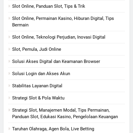
Slot Online, Panduan Slot, Tips & Trik
Slot Online, Permainan Kasino, Hiburan Digital, Tips
Bermain
Slot Online, Teknologi Perjudian, Inovasi Digital
Slot, Pemula, Judi Online
Solusi Akses Digital dan Keamanan Browser
Solusi Login dan Akses Akun
Stabilitas Layanan Digital
Strategi Slot & Pola Waktu
Strategi Slot, Manajemen Modal, Tips Permainan,
Panduan Slot, Edukasi Kasino, Pengelolaan Keuangan
Taruhan Olahraga, Agen Bola, Live Betting