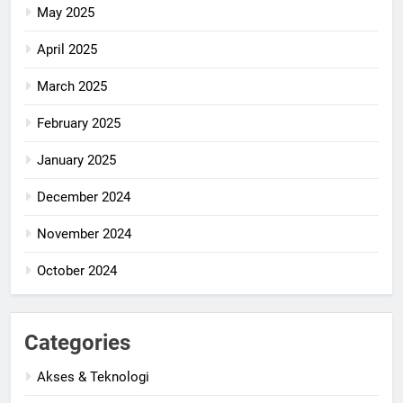
May 2025
April 2025
March 2025
February 2025
January 2025
December 2024
November 2024
October 2024
Categories
Akses & Teknologi