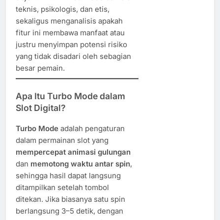
teknis, psikologis, dan etis,
sekaligus menganalisis apakah
fitur ini membawa manfaat atau
justru menyimpan potensi risiko
yang tidak disadari oleh sebagian
besar pemain.
Apa Itu Turbo Mode dalam
Slot Digital?
Turbo Mode
adalah pengaturan
dalam permainan slot yang
mempercepat animasi gulungan
dan
memotong waktu antar spin
,
sehingga hasil dapat langsung
ditampilkan setelah tombol
ditekan. Jika biasanya satu spin
berlangsung 3–5 detik, dengan