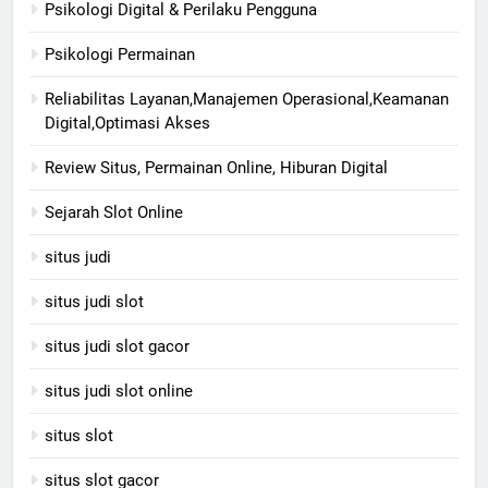
Psikologi Digital & Perilaku Pengguna
Psikologi Permainan
Reliabilitas Layanan,Manajemen Operasional,Keamanan
Digital,Optimasi Akses
Review Situs, Permainan Online, Hiburan Digital
Sejarah Slot Online
situs judi
situs judi slot
situs judi slot gacor
situs judi slot online
situs slot
situs slot gacor