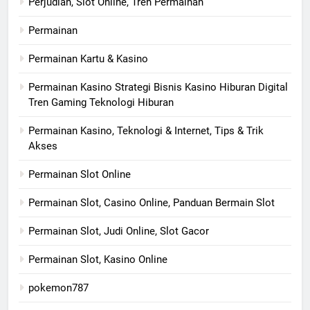
Perjudian, Slot Online, Tren Permainan
Permainan
Permainan Kartu & Kasino
Permainan Kasino Strategi Bisnis Kasino Hiburan Digital
Tren Gaming Teknologi Hiburan
Permainan Kasino, Teknologi & Internet, Tips & Trik
Akses
Permainan Slot Online
Permainan Slot, Casino Online, Panduan Bermain Slot
Permainan Slot, Judi Online, Slot Gacor
Permainan Slot, Kasino Online
pokemon787