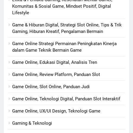
Komunitas & Sosial Game, Mindset Positif, Digital
Lifestyle
Game & Hiburan Digital, Strategi Slot Online, Tips & Trik
Gaming, Hiburan Kreatif, Pengalaman Bermain
Game Online Strategi Permainan Peningkatan Kinerja
dalam Game Teknik Bermain Game
Game Online, Edukasi Digital, Analisis Tren
Game Online, Review Platform, Panduan Slot
Game Online, Slot Online, Panduan Judi
Game Online, Teknologi Digital, Panduan Slot Interaktif
Game Online, UX/UI Design, Teknologi Game
Gaming & Teknologi