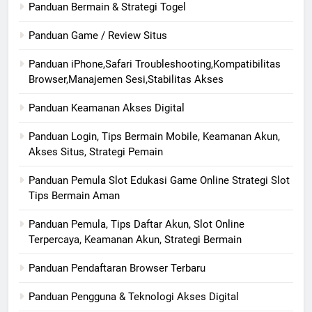
Panduan Bermain & Strategi Togel
Panduan Game / Review Situs
Panduan iPhone,Safari Troubleshooting,Kompatibilitas
Browser,Manajemen Sesi,Stabilitas Akses
Panduan Keamanan Akses Digital
Panduan Login, Tips Bermain Mobile, Keamanan Akun,
Akses Situs, Strategi Pemain
Panduan Pemula Slot Edukasi Game Online Strategi Slot
Tips Bermain Aman
Panduan Pemula, Tips Daftar Akun, Slot Online
Terpercaya, Keamanan Akun, Strategi Bermain
Panduan Pendaftaran Browser Terbaru
Panduan Pengguna & Teknologi Akses Digital