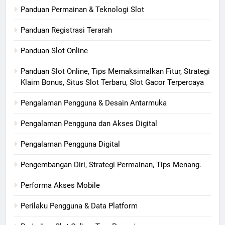
Panduan Permainan & Teknologi Slot
Panduan Registrasi Terarah
Panduan Slot Online
Panduan Slot Online, Tips Memaksimalkan Fitur, Strategi
Klaim Bonus, Situs Slot Terbaru, Slot Gacor Terpercaya
Pengalaman Pengguna & Desain Antarmuka
Pengalaman Pengguna dan Akses Digital
Pengalaman Pengguna Digital
Pengembangan Diri, Strategi Permainan, Tips Menang.
Performa Akses Mobile
Perilaku Pengguna & Data Platform