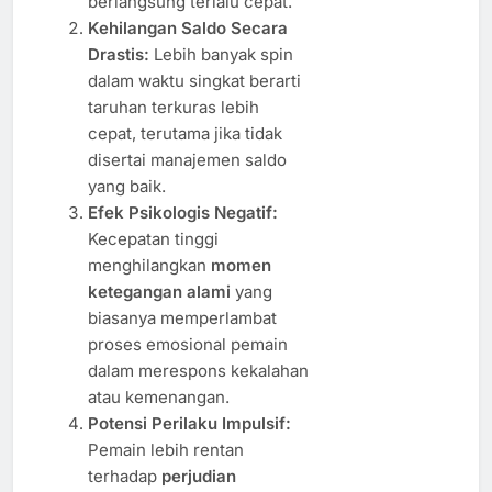
berlangsung terlalu cepat.
Kehilangan Saldo Secara
Drastis:
Lebih banyak spin
dalam waktu singkat berarti
taruhan terkuras lebih
cepat, terutama jika tidak
disertai manajemen saldo
yang baik.
Efek Psikologis Negatif:
Kecepatan tinggi
menghilangkan
momen
ketegangan alami
yang
biasanya memperlambat
proses emosional pemain
dalam merespons kekalahan
atau kemenangan.
Potensi Perilaku Impulsif:
Pemain lebih rentan
terhadap
perjudian