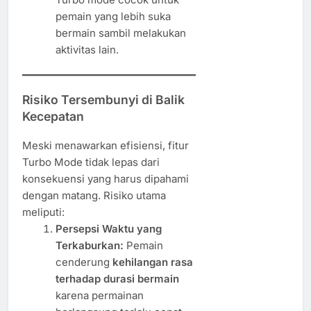
pemain yang lebih suka
bermain sambil melakukan
aktivitas lain.
Risiko Tersembunyi di Balik
Kecepatan
Meski menawarkan efisiensi, fitur
Turbo Mode tidak lepas dari
konsekuensi yang harus dipahami
dengan matang. Risiko utama
meliputi:
Persepsi Waktu yang
Terkaburkan:
Pemain
cenderung
kehilangan rasa
terhadap durasi bermain
karena permainan