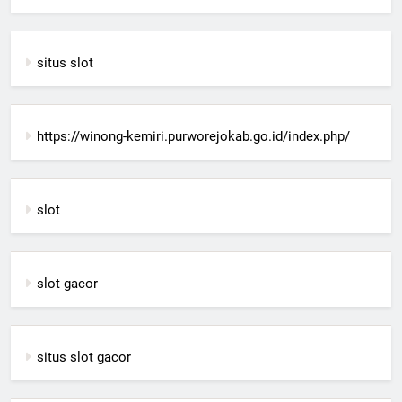
situs slot
https://winong-kemiri.purworejokab.go.id/index.php/
slot
slot gacor
situs slot gacor