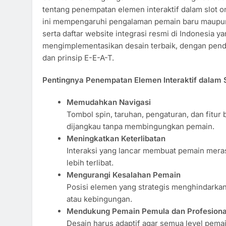
tentang penempatan elemen interaktif dalam slot o
ini mempengaruhi pengalaman pemain baru maupu
serta daftar website integrasi resmi di Indonesia y
mengimplementasikan desain terbaik, dengan pend
dan prinsip E-E-A-T.
Pentingnya Penempatan Elemen Interaktif dalam S
Memudahkan Navigasi
Tombol spin, taruhan, pengaturan, dan fitu
dijangkau tanpa membingungkan pemain.
Meningkatkan Keterlibatan
Interaksi yang lancar membuat pemain mera
lebih terlibat.
Mengurangi Kesalahan Pemain
Posisi elemen yang strategis menghindarkan 
atau kebingungan.
Mendukung Pemain Pemula dan Profesiona
Desain harus adaptif agar semua level pem