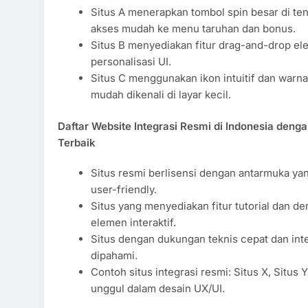
Situs A menerapkan tombol spin besar di t
akses mudah ke menu taruhan dan bonus.
Situs B menyediakan fitur drag-and-drop e
personalisasi UI.
Situs C menggunakan ikon intuitif dan warn
mudah dikenali di layar kecil.
Daftar Website Integrasi Resmi di Indonesia denga
Terbaik
Situs resmi berlisensi dengan antarmuka ya
user-friendly.
Situs yang menyediakan fitur tutorial dan 
elemen interaktif.
Situs dengan dukungan teknis cepat dan in
dipahami.
Contoh situs integrasi resmi: Situs X, Situs Y
unggul dalam desain UX/UI.