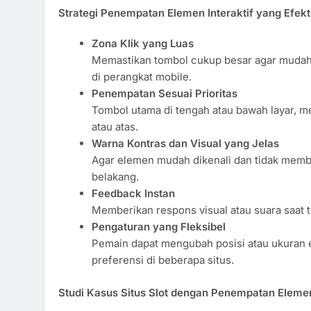
Strategi Penempatan Elemen Interaktif yang Efekt
Zona Klik yang Luas
Memastikan tombol cukup besar agar mudah 
di perangkat mobile.
Penempatan Sesuai Prioritas
Tombol utama di tengah atau bawah layar, m
atau atas.
Warna Kontras dan Visual yang Jelas
Agar elemen mudah dikenali dan tidak memb
belakang.
Feedback Instan
Memberikan respons visual atau suara saat t
Pengaturan yang Fleksibel
Pemain dapat mengubah posisi atau ukuran 
preferensi di beberapa situs.
Studi Kasus Situs Slot dengan Penempatan Elemen