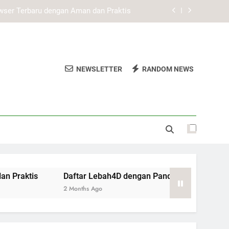
wser Terbaru dengan Aman dan Praktis
Panduan Registrasi yang Lebih Terarah
 Kaya787 Link Alternatif Secara Aman
NEWSLETTER
RANDOM NEWS
bah4D Login dengan Aman dan Terarah
wser Terbaru dengan Aman dan Praktis
uk Semangat Hidup Yang Lebih Positif.
Panduan Registrasi yang Lebih Terarah
 Kaya787 Link Alternatif Secara Aman
Daftar Lebah4D dengan Panduan Registrasi yang Lebih 
2 Months Ago