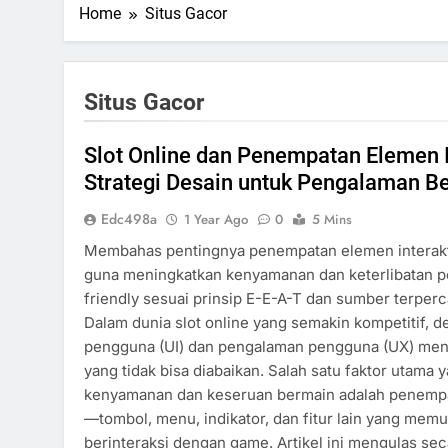
Home
Situs Gacor
Situs Gacor
Slot Online dan Penempatan Elemen In
Strategi Desain untuk Pengalaman B
Edc498a
1 Year Ago
0
5 Mins
Membahas pentingnya penempatan elemen interakti
guna meningkatkan kenyamanan dan keterlibatan pe
friendly sesuai prinsip E-E-A-T dan sumber terperc
Dalam dunia slot online yang semakin kompetitif, 
pengguna (UI) dan pengalaman pengguna (UX) menj
yang tidak bisa diabaikan. Salah satu faktor utama
kenyamanan dan keseruan bermain adalah penempat
—tombol, menu, indikator, dan fitur lain yang me
berinteraksi dengan game. Artikel ini mengulas s