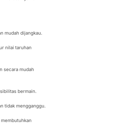
dan mudah dijangkau.
r nilai taruhan
an secara mudah
bilitas bermain.
dan tidak mengganggu.
in membutuhkan