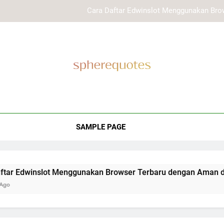
Cara Daftar Edwinslot Menggunakan Bro
Daftar Lebah4D dengan 
Panduan Mengenal
Cara Mengatasi Kendala Saat Le
ere Quotes
Cara Daftar Edwinslot Menggunakan Bro
utipan Motivasi Dan Inspirasi Harian Dari Sphere Quotes. Unt
Daftar Lebah4D dengan 
SAMPLE PAGE
Panduan Mengenal
lot Menggunakan Browser Terbaru dengan Aman dan Praktis