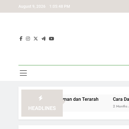
Skip
August 9, 2026
1:05:49 PM
to
content
Sph
Dapatkan K
4D Login dengan Aman dan Terarah
Cara Daftar Edwins
2 Months Ago
HEADLINES