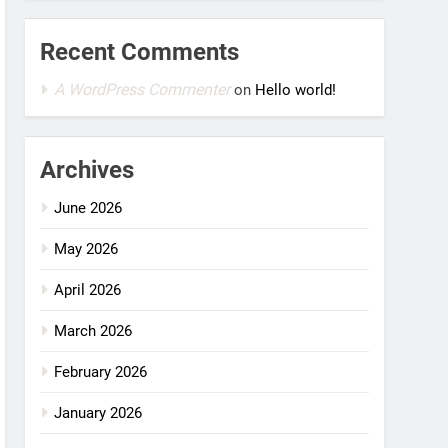
Recent Comments
A WordPress Commenter
on
Hello world!
Archives
June 2026
May 2026
April 2026
March 2026
February 2026
January 2026