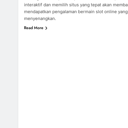
interaktif dan memilih situs yang tepat akan memb
mendapatkan pengalaman bermain slot online yang
menyenangkan.
Read More