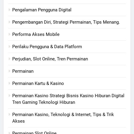
Pengalaman Pengguna Digital
Pengembangan Diri, Strategi Permainan, Tips Menang.
Performa Akses Mobile
Perilaku Pengguna & Data Platform
Perjudian, Slot Online, Tren Permainan
Permainan
Permainan Kartu & Kasino
Permainan Kasino Strategi Bisnis Kasino Hiburan Digital
Tren Gaming Teknologi Hiburan
Permainan Kasino, Teknologi & Internet, Tips & Trik
Akses
Permainan Slot Online