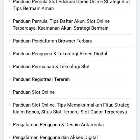
Panduan Pemula Slot Edukasi Game Online Strategi Slot
Tips Bermain Aman
Panduan Pemula, Tips Daftar Akun, Slot Online
Terpercaya, Keamanan Akun, Strategi Bermain
Panduan Pendaftaran Browser Terbaru
Panduan Pengguna & Teknologi Akses Digital
Panduan Permainan & Teknologi Slot
Panduan Registrasi Terarah
Panduan Slot Online
Panduan Slot Online, Tips Memaksimalkan Fitur, Strategi
Klaim Bonus, Situs Slot Terbaru, Slot Gacor Terpercaya
Pengalaman Pengguna & Desain Antarmuka
Pengalaman Pengguna dan Akses Digital