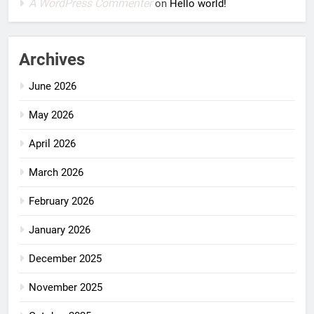
A WordPress Commenter
on
Hello world!
Archives
June 2026
May 2026
April 2026
March 2026
February 2026
January 2026
December 2025
November 2025