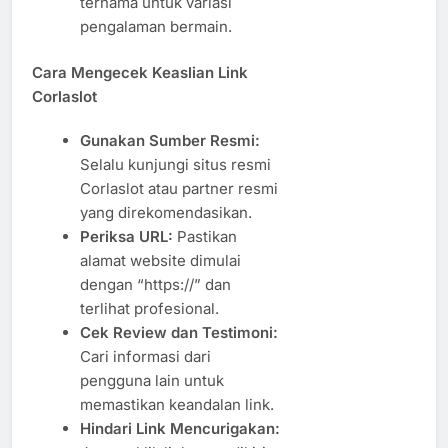
ternama untuk variasi
pengalaman bermain.
Cara Mengecek Keaslian Link
Corlaslot
Gunakan Sumber Resmi:
Selalu kunjungi situs resmi
Corlaslot atau partner resmi
yang direkomendasikan.
Periksa URL:
Pastikan
alamat website dimulai
dengan “https://” dan
terlihat profesional.
Cek Review dan Testimoni:
Cari informasi dari
pengguna lain untuk
memastikan keandalan link.
Hindari Link Mencurigakan: