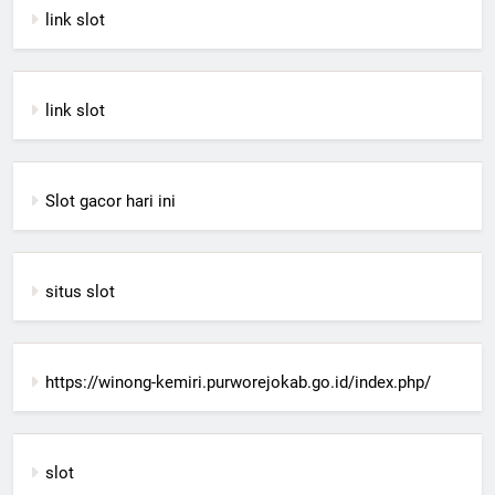
link slot
link slot
Slot gacor hari ini
situs slot
https://winong-kemiri.purworejokab.go.id/index.php/
slot