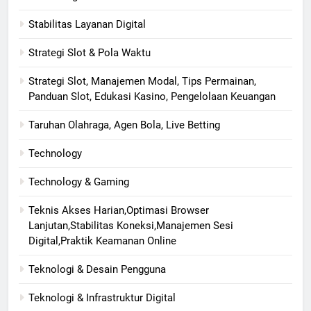
Stabilitas Layanan Digital
Strategi Slot & Pola Waktu
Strategi Slot, Manajemen Modal, Tips Permainan,
Panduan Slot, Edukasi Kasino, Pengelolaan Keuangan
Taruhan Olahraga, Agen Bola, Live Betting
Technology
Technology & Gaming
Teknis Akses Harian,Optimasi Browser
Lanjutan,Stabilitas Koneksi,Manajemen Sesi
Digital,Praktik Keamanan Online
Teknologi & Desain Pengguna
Teknologi & Infrastruktur Digital