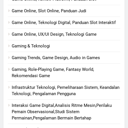
Game Online, Slot Online, Panduan Judi
Game Online, Teknologi Digital, Panduan Slot Interaktif
Game Online, UX/UI Design, Teknologi Game
Gaming & Teknologi
Gaming Trends, Game Design, Audio in Games
Gaming, Role-Playing Game, Fantasy World,
Rekomendasi Game
Infrastruktur Teknologi, Pemeliharaan Sistem, Keandalan
Teknologi, Pengalaman Pengguna
Interaksi Game Digital,Analisis Ritme Mesin,Perilaku
Pemain Observasional,Studi Sistem
Permainan,Pengalaman Bermain Bertahap