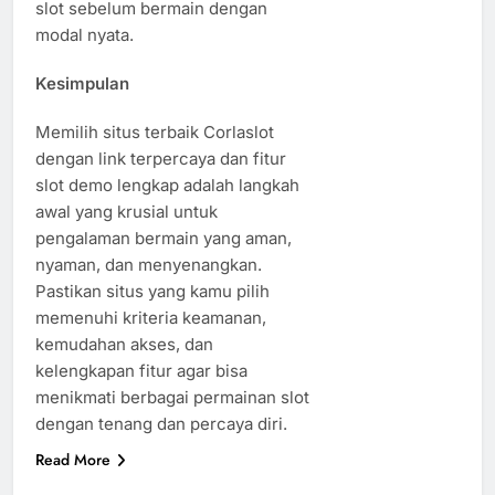
slot sebelum bermain dengan
modal nyata.
Kesimpulan
Memilih situs terbaik Corlaslot
dengan link terpercaya dan fitur
slot demo lengkap adalah langkah
awal yang krusial untuk
pengalaman bermain yang aman,
nyaman, dan menyenangkan.
Pastikan situs yang kamu pilih
memenuhi kriteria keamanan,
kemudahan akses, dan
kelengkapan fitur agar bisa
menikmati berbagai permainan slot
dengan tenang dan percaya diri.
Read More