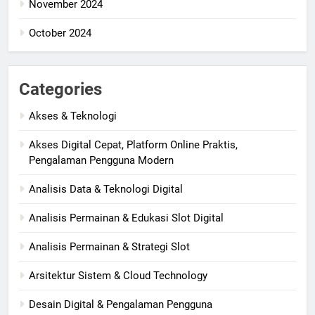
November 2024
October 2024
Categories
Akses & Teknologi
Akses Digital Cepat, Platform Online Praktis,
Pengalaman Pengguna Modern
Analisis Data & Teknologi Digital
Analisis Permainan & Edukasi Slot Digital
Analisis Permainan & Strategi Slot
Arsitektur Sistem & Cloud Technology
Desain Digital & Pengalaman Pengguna