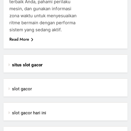
terbaik Anda, pahami perilaku
mesin, dan gunakan informasi
zona waktu untuk menyesuaikan
ritme bermain dengan performa
sistem yang sedang aktif.
Read More
situs slot gacor
slot gacor
slot gacor hari ini