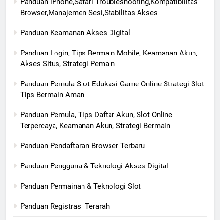
Panduan iPhone,Safari Troubleshooting,Kompatibilitas
Browser,Manajemen Sesi,Stabilitas Akses
Panduan Keamanan Akses Digital
Panduan Login, Tips Bermain Mobile, Keamanan Akun,
Akses Situs, Strategi Pemain
Panduan Pemula Slot Edukasi Game Online Strategi Slot
Tips Bermain Aman
Panduan Pemula, Tips Daftar Akun, Slot Online
Terpercaya, Keamanan Akun, Strategi Bermain
Panduan Pendaftaran Browser Terbaru
Panduan Pengguna & Teknologi Akses Digital
Panduan Permainan & Teknologi Slot
Panduan Registrasi Terarah