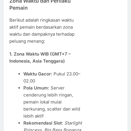
Zona Waktu dan Perilaku
Pemain
Berikut adalah ringkasan waktu
aktif pemain berdasarkan zona
waktu dan dampaknya terhadap
peluang menang:
1.
Zona Waktu WIB (GMT+7 –
Indonesia, Asia Tenggara)
Waktu Gacor:
Pukul 23.00–
02.00
Pola Umum:
Server
cenderung lebih ringan,
pemain lokal mulai
berkurang, scatter dan wild
lebih aktif
Rekomendasi Slot:
Starlight
Princess
,
Big Bass Bonanza