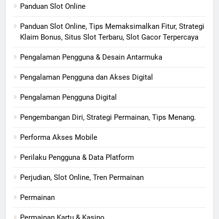
Panduan Slot Online
Panduan Slot Online, Tips Memaksimalkan Fitur, Strategi
Klaim Bonus, Situs Slot Terbaru, Slot Gacor Terpercaya
Pengalaman Pengguna & Desain Antarmuka
Pengalaman Pengguna dan Akses Digital
Pengalaman Pengguna Digital
Pengembangan Diri, Strategi Permainan, Tips Menang.
Performa Akses Mobile
Perilaku Pengguna & Data Platform
Perjudian, Slot Online, Tren Permainan
Permainan
Permainan Kartu & Kasino