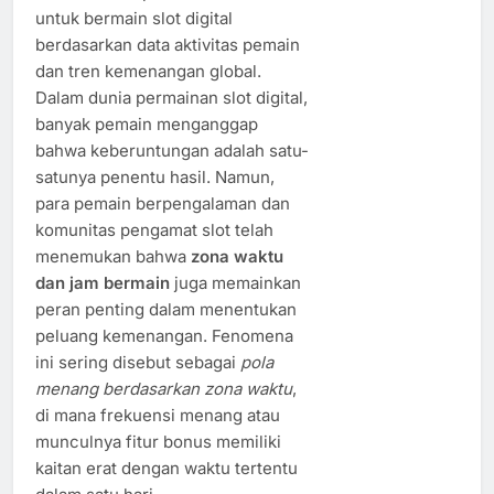
untuk bermain slot digital
berdasarkan data aktivitas pemain
dan tren kemenangan global.
Dalam dunia permainan slot digital,
banyak pemain menganggap
bahwa keberuntungan adalah satu-
satunya penentu hasil. Namun,
para pemain berpengalaman dan
komunitas pengamat slot telah
menemukan bahwa
zona waktu
dan jam bermain
juga memainkan
peran penting dalam menentukan
peluang kemenangan. Fenomena
ini sering disebut sebagai
pola
menang berdasarkan zona waktu
,
di mana frekuensi menang atau
munculnya fitur bonus memiliki
kaitan erat dengan waktu tertentu