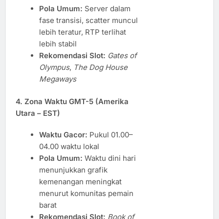
Pola Umum:
Server dalam
fase transisi, scatter muncul
lebih teratur, RTP terlihat
lebih stabil
Rekomendasi Slot:
Gates of
Olympus
,
The Dog House
Megaways
4.
Zona Waktu GMT-5 (Amerika
Utara – EST)
Waktu Gacor:
Pukul 01.00–
04.00 waktu lokal
Pola Umum:
Waktu dini hari
menunjukkan grafik
kemenangan meningkat
menurut komunitas pemain
barat
Rekomendasi Slot:
Book of