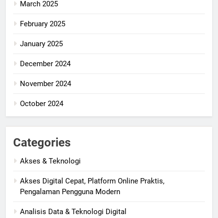
March 2025
February 2025
January 2025
December 2024
November 2024
October 2024
Categories
Akses & Teknologi
Akses Digital Cepat, Platform Online Praktis,
Pengalaman Pengguna Modern
Analisis Data & Teknologi Digital