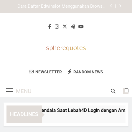
Skip
Daftar Lebah4D dengan Panduan Registrasi yang
to
Lebih Terarah
content
Panduan Mengenal Kaya787 Link Alternatif
Secara Aman
Cara Mengatasi Kendala Saat Lebah4D Login
dengan Aman dan Terarah
Cara Daftar Edwinslot Menggunakan Browser
Terbaru dengan Aman dan Praktis
Daftar Lebah4D dengan Panduan Registrasi yang
Lebih Terarah
Sphere Quotes
Dapatkan Kutipan Motivasi Dan Inspirasi
Panduan Mengenal Kaya787 Link Alternatif
NEWSLETTER
RANDOM NEWS
Secara Aman
Harian Dari Sphere Quotes. Untuk Semangat
Hidup Yang Lebih Positif.
MENU
ra Mengatasi Kendala Saat Lebah4D Login dengan Aman dan
HEADLINES
Months Ago