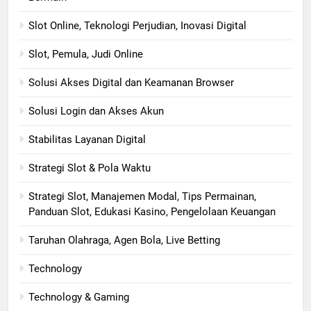
Slot Online, Teknologi Perjudian, Inovasi Digital
Slot, Pemula, Judi Online
Solusi Akses Digital dan Keamanan Browser
Solusi Login dan Akses Akun
Stabilitas Layanan Digital
Strategi Slot & Pola Waktu
Strategi Slot, Manajemen Modal, Tips Permainan,
Panduan Slot, Edukasi Kasino, Pengelolaan Keuangan
Taruhan Olahraga, Agen Bola, Live Betting
Technology
Technology & Gaming