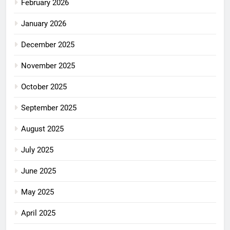
February 2026
January 2026
December 2025
November 2025
October 2025
September 2025
August 2025
July 2025
June 2025
May 2025
April 2025