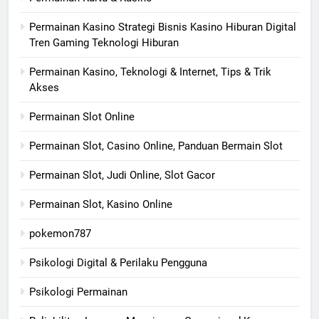
Permainan Kasino Strategi Bisnis Kasino Hiburan Digital
Tren Gaming Teknologi Hiburan
Permainan Kasino, Teknologi & Internet, Tips & Trik
Akses
Permainan Slot Online
Permainan Slot, Casino Online, Panduan Bermain Slot
Permainan Slot, Judi Online, Slot Gacor
Permainan Slot, Kasino Online
pokemon787
Psikologi Digital & Perilaku Pengguna
Psikologi Permainan