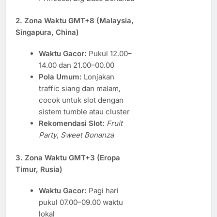
2.
Zona Waktu GMT+8 (Malaysia,
Singapura, China)
Waktu Gacor:
Pukul 12.00–
14.00 dan 21.00–00.00
Pola Umum:
Lonjakan
traffic siang dan malam,
cocok untuk slot dengan
sistem tumble atau cluster
Rekomendasi Slot:
Fruit
Party
,
Sweet Bonanza
3.
Zona Waktu GMT+3 (Eropa
Timur, Rusia)
Waktu Gacor:
Pagi hari
pukul 07.00–09.00 waktu
lokal