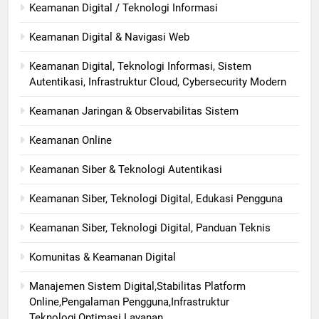
Keamanan Digital / Teknologi Informasi
Keamanan Digital & Navigasi Web
Keamanan Digital, Teknologi Informasi, Sistem
Autentikasi, Infrastruktur Cloud, Cybersecurity Modern
Keamanan Jaringan & Observabilitas Sistem
Keamanan Online
Keamanan Siber & Teknologi Autentikasi
Keamanan Siber, Teknologi Digital, Edukasi Pengguna
Keamanan Siber, Teknologi Digital, Panduan Teknis
Komunitas & Keamanan Digital
Manajemen Sistem Digital,Stabilitas Platform
Online,Pengalaman Pengguna,Infrastruktur
Teknologi,Optimasi Layanan