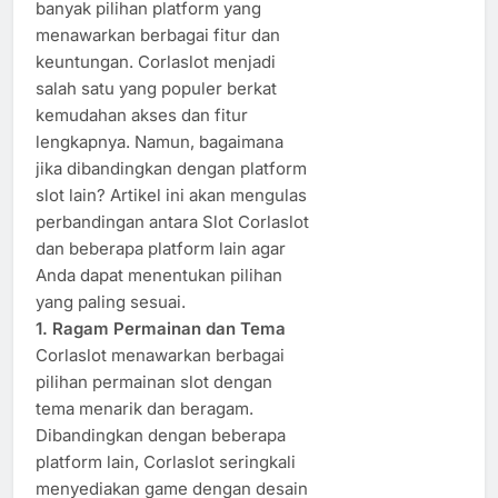
banyak pilihan platform yang
menawarkan berbagai fitur dan
keuntungan. Corlaslot menjadi
salah satu yang populer berkat
kemudahan akses dan fitur
lengkapnya. Namun, bagaimana
jika dibandingkan dengan platform
slot lain? Artikel ini akan mengulas
perbandingan antara Slot Corlaslot
dan beberapa platform lain agar
Anda dapat menentukan pilihan
yang paling sesuai.
1. Ragam Permainan dan Tema
Corlaslot menawarkan berbagai
pilihan permainan slot dengan
tema menarik dan beragam.
Dibandingkan dengan beberapa
platform lain, Corlaslot seringkali
menyediakan game dengan desain