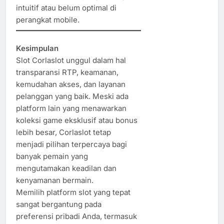
intuitif atau belum optimal di
perangkat mobile.
Kesimpulan
Slot Corlaslot unggul dalam hal
transparansi RTP, keamanan,
kemudahan akses, dan layanan
pelanggan yang baik. Meski ada
platform lain yang menawarkan
koleksi game eksklusif atau bonus
lebih besar, Corlaslot tetap
menjadi pilihan terpercaya bagi
banyak pemain yang
mengutamakan keadilan dan
kenyamanan bermain.
Memilih platform slot yang tepat
sangat bergantung pada
preferensi pribadi Anda, termasuk