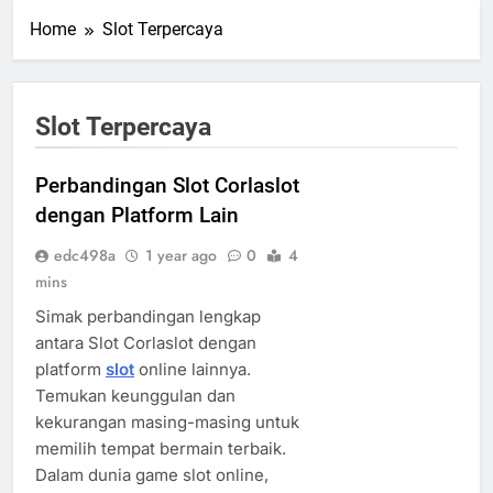
Home
Slot Terpercaya
Slot Terpercaya
Perbandingan Slot Corlaslot
dengan Platform Lain
edc498a
1 year ago
0
4
mins
Simak perbandingan lengkap
antara Slot Corlaslot dengan
platform
slot
online lainnya.
Temukan keunggulan dan
kekurangan masing-masing untuk
memilih tempat bermain terbaik.
Dalam dunia game slot online,