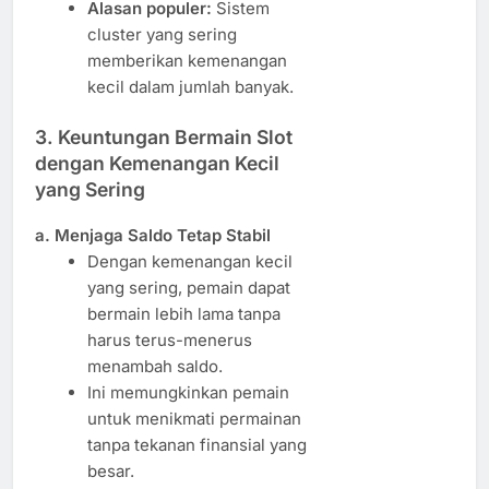
Alasan populer:
Sistem
cluster yang sering
memberikan kemenangan
kecil dalam jumlah banyak.
3. Keuntungan Bermain Slot
dengan Kemenangan Kecil
yang Sering
a. Menjaga Saldo Tetap Stabil
Dengan kemenangan kecil
yang sering, pemain dapat
bermain lebih lama tanpa
harus terus-menerus
menambah saldo.
Ini memungkinkan pemain
untuk menikmati permainan
tanpa tekanan finansial yang
besar.