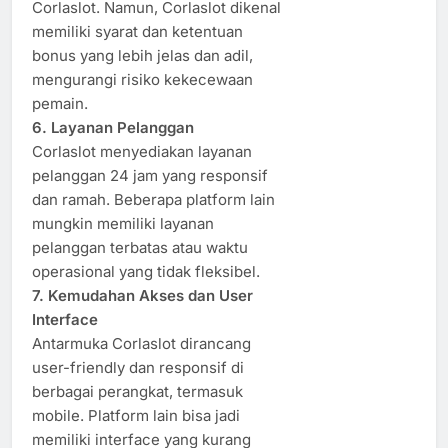
Corlaslot. Namun, Corlaslot dikenal
memiliki syarat dan ketentuan
bonus yang lebih jelas dan adil,
mengurangi risiko kekecewaan
pemain.
6. Layanan Pelanggan
Corlaslot menyediakan layanan
pelanggan 24 jam yang responsif
dan ramah. Beberapa platform lain
mungkin memiliki layanan
pelanggan terbatas atau waktu
operasional yang tidak fleksibel.
7. Kemudahan Akses dan User
Interface
Antarmuka Corlaslot dirancang
user-friendly dan responsif di
berbagai perangkat, termasuk
mobile. Platform lain bisa jadi
memiliki interface yang kurang