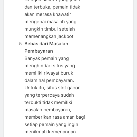
dan terbuka, pemain tidak
akan merasa khawatir
mengenai masalah yang
mungkin timbul setelah
memenangkan jackpot.
Bebas dari Masalah
Pembayaran
Banyak pemain yang
menghindari situs yang
memiliki riwayat buruk
dalam hal pembayaran.
Untuk itu, situs slot gacor
yang terpercaya sudah
terbukti tidak memiliki
masalah pembayaran,
memberikan rasa aman bagi
setiap pemain yang ingin
menikmati kemenangan