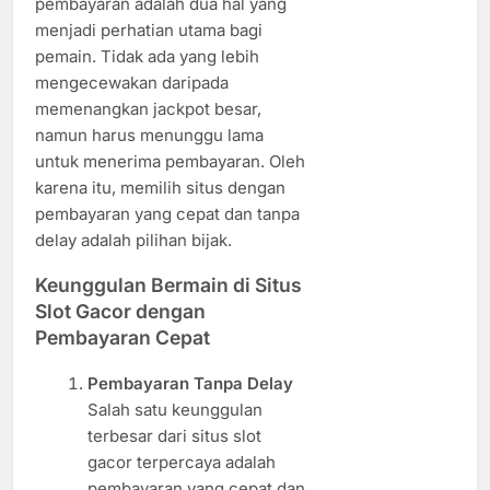
pembayaran adalah dua hal yang
menjadi perhatian utama bagi
pemain. Tidak ada yang lebih
mengecewakan daripada
memenangkan jackpot besar,
namun harus menunggu lama
untuk menerima pembayaran. Oleh
karena itu, memilih situs dengan
pembayaran yang cepat dan tanpa
delay adalah pilihan bijak.
Keunggulan Bermain di Situs
Slot Gacor dengan
Pembayaran Cepat
Pembayaran Tanpa Delay
Salah satu keunggulan
terbesar dari situs slot
gacor terpercaya adalah
pembayaran yang cepat dan