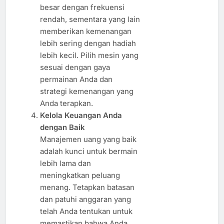
besar dengan frekuensi
rendah, sementara yang lain
memberikan kemenangan
lebih sering dengan hadiah
lebih kecil. Pilih mesin yang
sesuai dengan gaya
permainan Anda dan
strategi kemenangan yang
Anda terapkan.
Kelola Keuangan Anda
dengan Baik
Manajemen uang yang baik
adalah kunci untuk bermain
lebih lama dan
meningkatkan peluang
menang. Tetapkan batasan
dan patuhi anggaran yang
telah Anda tentukan untuk
memastikan bahwa Anda