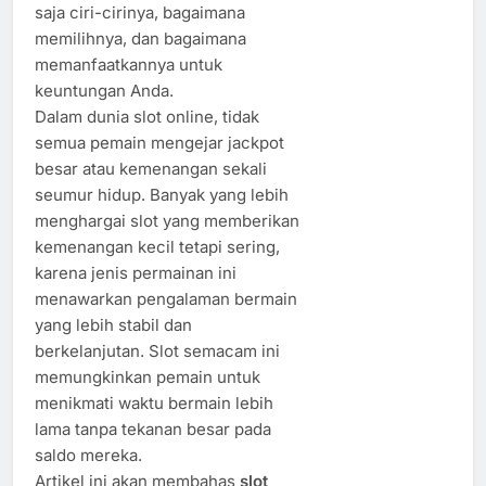
saja ciri-cirinya, bagaimana
memilihnya, dan bagaimana
memanfaatkannya untuk
keuntungan Anda.
Dalam dunia slot online, tidak
semua pemain mengejar jackpot
besar atau kemenangan sekali
seumur hidup. Banyak yang lebih
menghargai slot yang memberikan
kemenangan kecil tetapi sering,
karena jenis permainan ini
menawarkan pengalaman bermain
yang lebih stabil dan
berkelanjutan. Slot semacam ini
memungkinkan pemain untuk
menikmati waktu bermain lebih
lama tanpa tekanan besar pada
saldo mereka.
Artikel ini akan membahas
slot