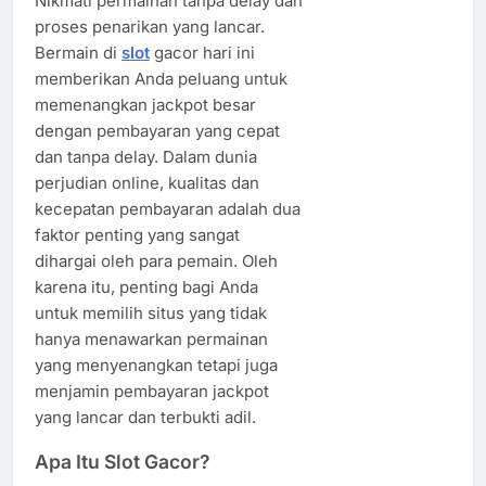
Nikmati permainan tanpa delay dan
proses penarikan yang lancar.
Bermain di
slot
gacor hari ini
memberikan Anda peluang untuk
memenangkan jackpot besar
dengan pembayaran yang cepat
dan tanpa delay. Dalam dunia
perjudian online, kualitas dan
kecepatan pembayaran adalah dua
faktor penting yang sangat
dihargai oleh para pemain. Oleh
karena itu, penting bagi Anda
untuk memilih situs yang tidak
hanya menawarkan permainan
yang menyenangkan tetapi juga
menjamin pembayaran jackpot
yang lancar dan terbukti adil.
Apa Itu Slot Gacor?