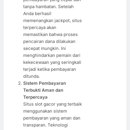
tanpa hambatan. Setelah
Anda berhasil
memenangkan jackpot, situs
terpercaya akan
memastikan bahwa proses
pencairan dana dilakukan
secepat mungkin. Ini
menghindarkan pemain dari
kekecewaan yang seringkali
terjadi ketika pembayaran
ditunda.
Sistem Pembayaran
Terbukti Aman dan
Terpercaya
Situs slot gacor yang terbaik
menggunakan sistem
pembayaran yang aman dan
transparan. Teknologi