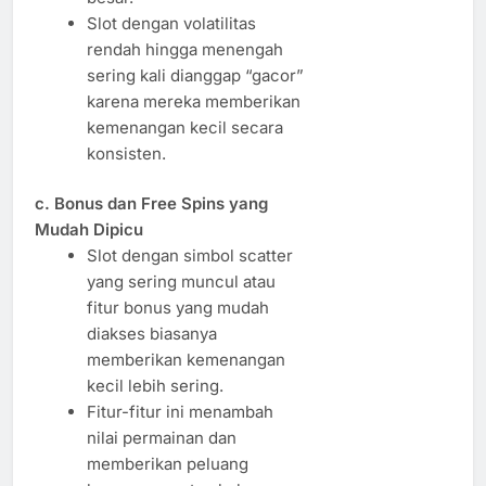
Slot dengan volatilitas
rendah hingga menengah
sering kali dianggap “gacor”
karena mereka memberikan
kemenangan kecil secara
konsisten.
c. Bonus dan Free Spins yang
Mudah Dipicu
Slot dengan simbol scatter
yang sering muncul atau
fitur bonus yang mudah
diakses biasanya
memberikan kemenangan
kecil lebih sering.
Fitur-fitur ini menambah
nilai permainan dan
memberikan peluang