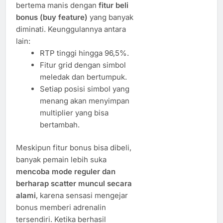
bertema manis dengan
fitur beli
bonus (buy feature)
yang banyak
diminati. Keunggulannya antara
lain:
RTP tinggi hingga 96,5%.
Fitur grid dengan simbol
meledak dan bertumpuk.
Setiap posisi simbol yang
menang akan menyimpan
multiplier yang bisa
bertambah.
Meskipun fitur bonus bisa dibeli,
banyak pemain lebih suka
mencoba mode reguler dan
berharap scatter muncul secara
alami
, karena sensasi mengejar
bonus memberi adrenalin
tersendiri. Ketika berhasil