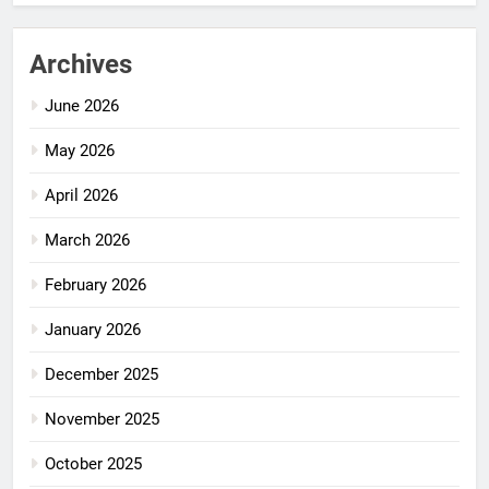
Archives
June 2026
May 2026
April 2026
March 2026
February 2026
January 2026
December 2025
November 2025
October 2025