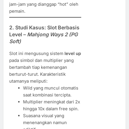
jam-jam yang dianggap “hot” oleh
pemain.
2.
Studi Kasus: Slot Berbasis
Level –
Mahjong Ways 2 (PG
Soft)
Slot ini mengusung sistem
level up
pada simbol dan multiplier yang
bertambah tiap kemenangan
berturut-turut. Karakteristik
utamanya meliputi:
Wild yang muncul otomatis
saat kombinasi tercipta.
Multiplier meningkat dari 2x
hingga 10x dalam free spin.
Suasana visual yang
menenangkan namun