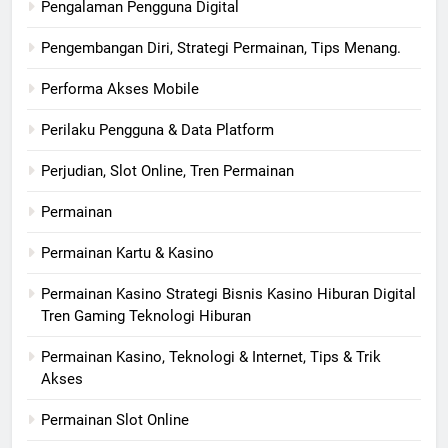
Pengalaman Pengguna Digital
Pengembangan Diri, Strategi Permainan, Tips Menang.
Performa Akses Mobile
Perilaku Pengguna & Data Platform
Perjudian, Slot Online, Tren Permainan
Permainan
Permainan Kartu & Kasino
Permainan Kasino Strategi Bisnis Kasino Hiburan Digital
Tren Gaming Teknologi Hiburan
Permainan Kasino, Teknologi & Internet, Tips & Trik
Akses
Permainan Slot Online