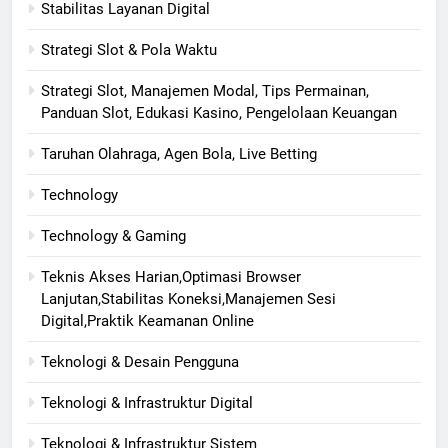
Stabilitas Layanan Digital
Strategi Slot & Pola Waktu
Strategi Slot, Manajemen Modal, Tips Permainan,
Panduan Slot, Edukasi Kasino, Pengelolaan Keuangan
Taruhan Olahraga, Agen Bola, Live Betting
Technology
Technology & Gaming
Teknis Akses Harian,Optimasi Browser
Lanjutan,Stabilitas Koneksi,Manajemen Sesi
Digital,Praktik Keamanan Online
Teknologi & Desain Pengguna
Teknologi & Infrastruktur Digital
Teknologi & Infrastruktur Sistem