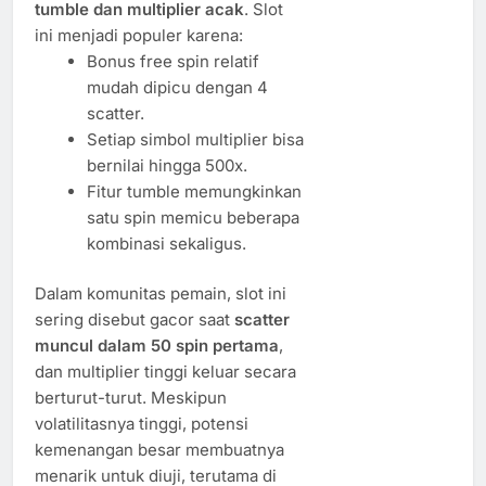
tumble dan multiplier acak
. Slot
ini menjadi populer karena:
Bonus free spin relatif
mudah dipicu dengan 4
scatter.
Setiap simbol multiplier bisa
bernilai hingga 500x.
Fitur tumble memungkinkan
satu spin memicu beberapa
kombinasi sekaligus.
Dalam komunitas pemain, slot ini
sering disebut gacor saat
scatter
muncul dalam 50 spin pertama
,
dan multiplier tinggi keluar secara
berturut-turut. Meskipun
volatilitasnya tinggi, potensi
kemenangan besar membuatnya
menarik untuk diuji, terutama di