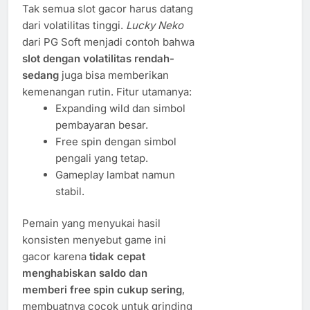
Tak semua slot gacor harus datang
dari volatilitas tinggi.
Lucky Neko
dari PG Soft menjadi contoh bahwa
slot dengan volatilitas rendah-
sedang
juga bisa memberikan
kemenangan rutin. Fitur utamanya:
Expanding wild dan simbol
pembayaran besar.
Free spin dengan simbol
pengali yang tetap.
Gameplay lambat namun
stabil.
Pemain yang menyukai hasil
konsisten menyebut game ini
gacor karena
tidak cepat
menghabiskan saldo dan
memberi free spin cukup sering
,
membuatnya cocok untuk grinding