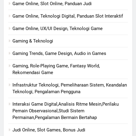
Game Online, Slot Online, Panduan Judi
Game Online, Teknologi Digital, Panduan Slot Interaktif
Game Online, UX/UI Design, Teknologi Game
Gaming & Teknologi
Gaming Trends, Game Design, Audio in Games
Gaming, Role-Playing Game, Fantasy World,
Rekomendasi Game
Infrastruktur Teknologi, Pemeliharaan Sistem, Keandalan
Teknologi, Pengalaman Pengguna
Interaksi Game Digital,Analisis Ritme Mesin,Perilaku
Pemain Observasional,Studi Sistem
Permainan,Pengalaman Bermain Bertahap
Judi Online, Slot Games, Bonus Judi