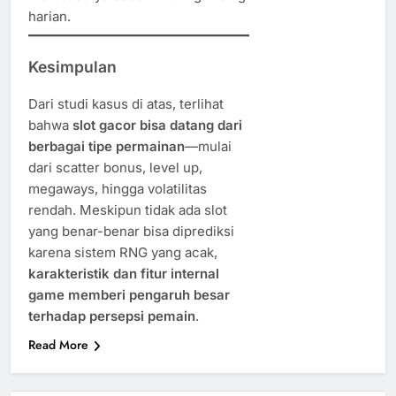
harian.
Kesimpulan
Dari studi kasus di atas, terlihat
bahwa
slot gacor bisa datang dari
berbagai tipe permainan
—mulai
dari scatter bonus, level up,
megaways, hingga volatilitas
rendah. Meskipun tidak ada slot
yang benar-benar bisa diprediksi
karena sistem RNG yang acak,
karakteristik dan fitur internal
game memberi pengaruh besar
terhadap persepsi pemain
.
Read More