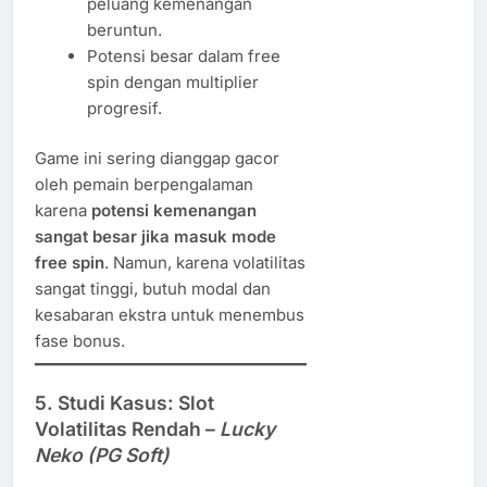
peluang kemenangan
beruntun.
Potensi besar dalam free
spin dengan multiplier
progresif.
Game ini sering dianggap gacor
oleh pemain berpengalaman
karena
potensi kemenangan
sangat besar jika masuk mode
free spin
. Namun, karena volatilitas
sangat tinggi, butuh modal dan
kesabaran ekstra untuk menembus
fase bonus.
5.
Studi Kasus: Slot
Volatilitas Rendah –
Lucky
Neko (PG Soft)