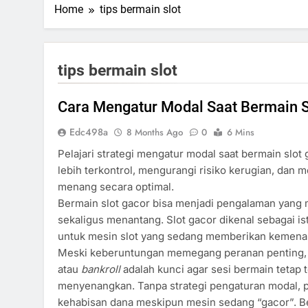
Home
tips bermain slot
tips bermain slot
Cara Mengatur Modal Saat Bermain S
Edc498a
8 Months Ago
0
6 Mins
Pelajari strategi mengatur modal saat bermain slot
lebih terkontrol, mengurangi risiko kerugian, dan 
menang secara optimal.
Bermain slot gacor bisa menjadi pengalaman yan
sekaligus menantang. Slot gacor dikenal sebagai is
untuk mesin slot yang sedang memberikan kemenan
Meski keberuntungan memegang peranan penting,
atau
bankroll
adalah kunci agar sesi bermain tetap 
menyenangkan. Tanpa strategi pengaturan modal, p
kehabisan dana meskipun mesin sedang “gacor”. Be