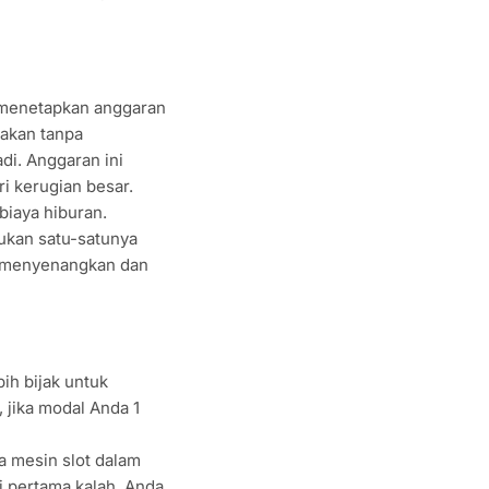
 menetapkan anggaran
nakan tanpa
i. Anggaran ini
 kerugian besar.
biaya hiburan.
ukan satu-satunya
p menyenangkan dan
ih bijak untuk
 jika modal Anda 1
a mesin slot dalam
i pertama kalah, Anda