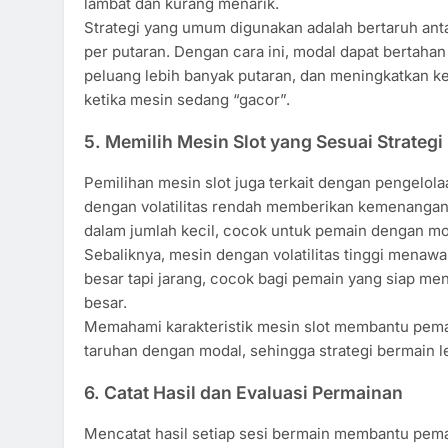
lambat dan kurang menarik.
Strategi yang umum digunakan adalah bertaruh ant
per putaran. Dengan cara ini, modal dapat bertahan
peluang lebih banyak putaran, dan meningkatkan
ketika mesin sedang “gacor”.
5. Memilih Mesin Slot yang Sesuai Strategi
Pemilihan mesin slot juga terkait dengan pengelol
dengan volatilitas rendah memberikan kemenangan l
dalam jumlah kecil, cocok untuk pemain dengan mod
Sebaliknya, mesin dengan volatilitas tinggi mena
besar tapi jarang, cocok bagi pemain yang siap men
besar.
Memahami karakteristik mesin slot membantu pem
taruhan dengan modal, sehingga strategi bermain le
6. Catat Hasil dan Evaluasi Permainan
Mencatat hasil setiap sesi bermain membantu pem