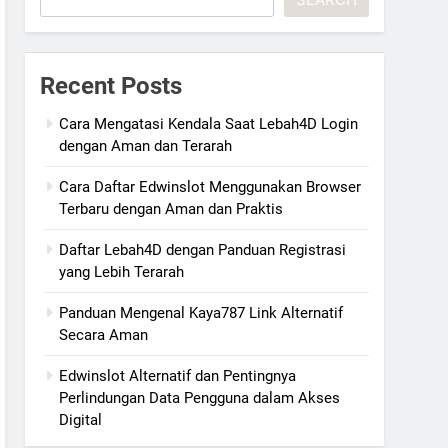
Recent Posts
Cara Mengatasi Kendala Saat Lebah4D Login
dengan Aman dan Terarah
Cara Daftar Edwinslot Menggunakan Browser
Terbaru dengan Aman dan Praktis
Daftar Lebah4D dengan Panduan Registrasi
yang Lebih Terarah
Panduan Mengenal Kaya787 Link Alternatif
Secara Aman
Edwinslot Alternatif dan Pentingnya
Perlindungan Data Pengguna dalam Akses
Digital