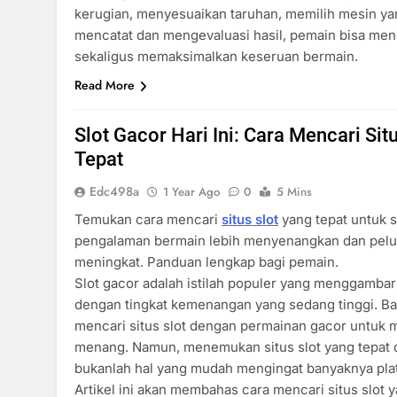
kerugian, menyesuaikan taruhan, memilih mesin yan
mencatat dan mengevaluasi hasil, pemain bisa men
sekaligus memaksimalkan keseruan bermain.
Read More
Slot Gacor Hari Ini: Cara Mencari Sit
Tepat
Edc498a
1 Year Ago
0
5 Mins
Temukan cara mencari
situs slot
yang tepat untuk sl
pengalaman bermain lebih menyenangkan dan pel
meningkat. Panduan lengkap bagi pemain.
Slot gacor adalah istilah populer yang menggambar
dengan tingkat kemenangan yang sedang tinggi. B
mencari situs slot dengan permainan gacor untuk 
menang. Namun, menemukan situs slot yang tepat 
bukanlah hal yang mudah mengingat banyaknya platf
Artikel ini akan membahas cara mencari situs slot 