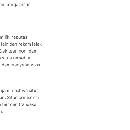
ngan pengalaman
iliki reputasi
 lain dan rekam jejak
 Cek testimoni dan
 situs tersebut
il dan menyenangkan.
njamin bahwa situs
n. Situs berlisensi
 fair dan transaksi
n.