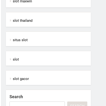
slot maxwin
slot thailand
situs slot
slot
slot gacor
Search
SEARCH