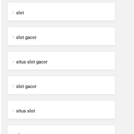
slot
slot gacor
situs slot gacor
slot gacor
situs slot