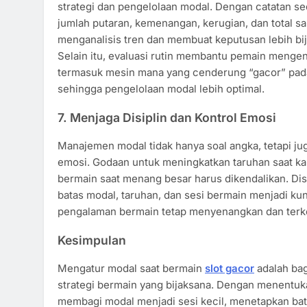
strategi dan pengelolaan modal. Dengan catatan 
jumlah putaran, kemenangan, kerugian, dan total 
menganalisis tren dan membuat keputusan lebih bija
Selain itu, evaluasi rutin membantu pemain mengena
termasuk mesin mana yang cenderung “gacor” pada
sehingga pengelolaan modal lebih optimal.
7. Menjaga Disiplin dan Kontrol Emosi
Manajemen modal tidak hanya soal angka, tetapi jug
emosi. Godaan untuk meningkatkan taruhan saat kal
bermain saat menang besar harus dikendalikan. Dis
batas modal, taruhan, dan sesi bermain menjadi ku
pengalaman bermain tetap menyenangkan dan terko
Kesimpulan
Mengatur modal saat bermain
slot gacor
adalah bag
strategi bermain yang bijaksana. Dengan menentuk
membagi modal menjadi sesi kecil, menetapkan b