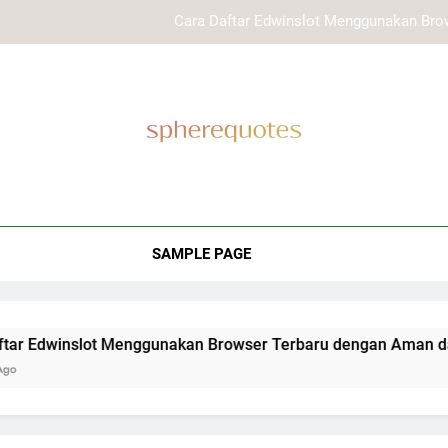
Cara Daftar Edwinslot Menggunakan Bro
Daftar Lebah4D dengan 
Panduan Mengenal
Cara Mengatasi Kendala Saat Le
ere Quotes
Cara Daftar Edwinslot Menggunakan Bro
utipan Motivasi Dan Inspirasi Harian Dari Sphere Quotes. Unt
Daftar Lebah4D dengan 
SAMPLE PAGE
Panduan Mengenal
inslot Menggunakan Browser Terbaru dengan Aman dan Prakti