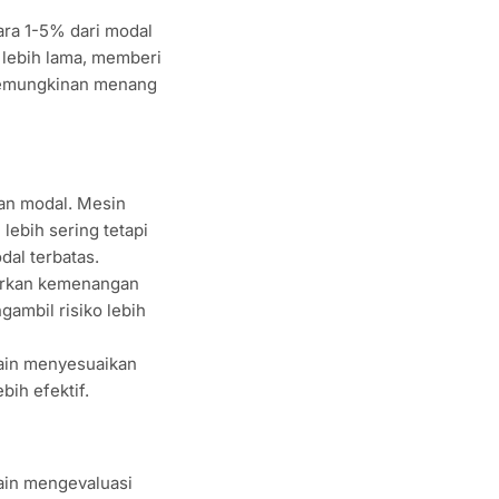
ara 1-5% dari modal
 lebih lama, memberi
 kemungkinan menang
aan modal. Mesin
ebih sering tetapi
al terbatas.
warkan kemenangan
gambil risiko lebih
ain menyesuaikan
bih efektif.
ain mengevaluasi