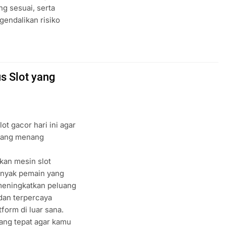
g sesuai, serta
gendalikan risiko
us Slot yang
ot gacor hari ini agar
uang menang
kan mesin slot
anyak pemain yang
meningkatkan peluang
dan terpercaya
orm di luar sana.
yang tepat agar kamu