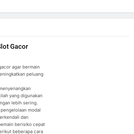
lot Gacor
 gacor agar bermain
meningkatkan peluang
g menyenangkan
tilah yang digunakan
gan lebih sering.
 pengelolaan modal
terkendali dan
emain berisiko cepat
rikut beberapa cara