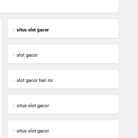
situs slot gacor
slot gacor
slot gacor hari ini
situs slot gacor
situs slot gacor