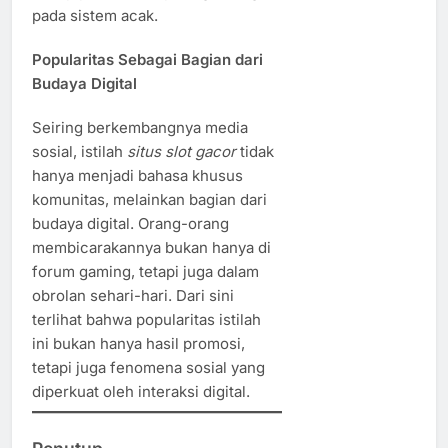
pada sistem acak.
Popularitas Sebagai Bagian dari
Budaya Digital
Seiring berkembangnya media
sosial, istilah
situs slot gacor
tidak
hanya menjadi bahasa khusus
komunitas, melainkan bagian dari
budaya digital. Orang-orang
membicarakannya bukan hanya di
forum gaming, tetapi juga dalam
obrolan sehari-hari. Dari sini
terlihat bahwa popularitas istilah
ini bukan hanya hasil promosi,
tetapi juga fenomena sosial yang
diperkuat oleh interaksi digital.