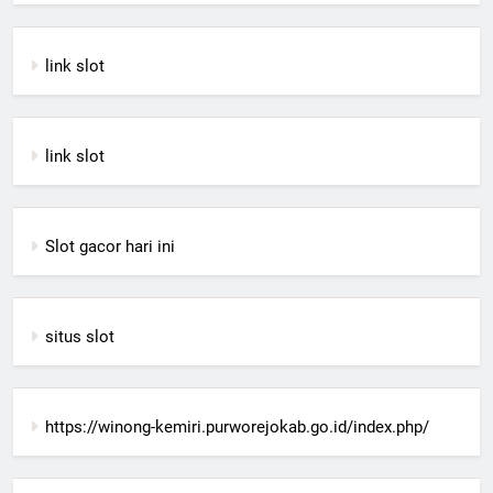
link slot
link slot
Slot gacor hari ini
situs slot
https://winong-kemiri.purworejokab.go.id/index.php/