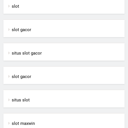
slot
slot gacor
situs slot gacor
slot gacor
situs slot
slot maxwin