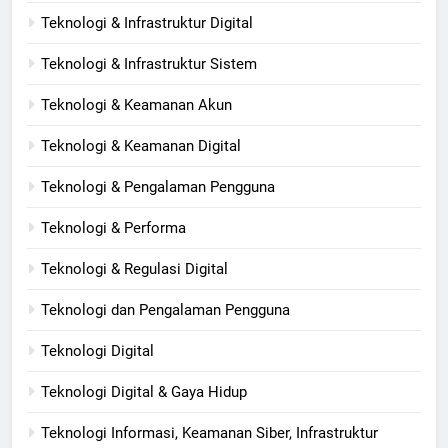
Teknologi & Infrastruktur Digital
Teknologi & Infrastruktur Sistem
Teknologi & Keamanan Akun
Teknologi & Keamanan Digital
Teknologi & Pengalaman Pengguna
Teknologi & Performa
Teknologi & Regulasi Digital
Teknologi dan Pengalaman Pengguna
Teknologi Digital
Teknologi Digital & Gaya Hidup
Teknologi Informasi, Keamanan Siber, Infrastruktur