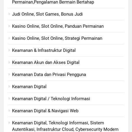
Permainan,Pengalaman Bermain Bertahap
Judi Online, Slot Games, Bonus Judi
Kasino Online, Slot Online, Panduan Permainan
Kasino Online, Slot Online, Strategi Permainan
Keamanan & Infrastruktur Digital
Keamanan Akun dan Akses Digital
Keamanan Data dan Privasi Pengguna
Keamanan Digital
Keamanan Digital / Teknologi Informasi
Keamanan Digital & Navigasi Web
Keamanan Digital, Teknologi Informasi, Sistem
Autentikasi, Infrastruktur Cloud, Cybersecurity Modern