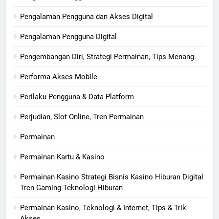
Pengalaman Pengguna dan Akses Digital
Pengalaman Pengguna Digital
Pengembangan Diri, Strategi Permainan, Tips Menang.
Performa Akses Mobile
Perilaku Pengguna & Data Platform
Perjudian, Slot Online, Tren Permainan
Permainan
Permainan Kartu & Kasino
Permainan Kasino Strategi Bisnis Kasino Hiburan Digital
Tren Gaming Teknologi Hiburan
Permainan Kasino, Teknologi & Internet, Tips & Trik
Akses