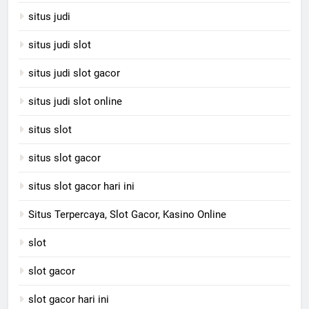
situs judi
situs judi slot
situs judi slot gacor
situs judi slot online
situs slot
situs slot gacor
situs slot gacor hari ini
Situs Terpercaya, Slot Gacor, Kasino Online
slot
slot gacor
slot gacor hari ini