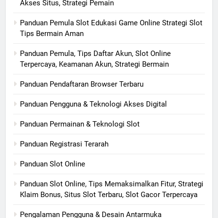
Akses Situs, Strategi Pemain
Panduan Pemula Slot Edukasi Game Online Strategi Slot
Tips Bermain Aman
Panduan Pemula, Tips Daftar Akun, Slot Online
Terpercaya, Keamanan Akun, Strategi Bermain
Panduan Pendaftaran Browser Terbaru
Panduan Pengguna & Teknologi Akses Digital
Panduan Permainan & Teknologi Slot
Panduan Registrasi Terarah
Panduan Slot Online
Panduan Slot Online, Tips Memaksimalkan Fitur, Strategi
Klaim Bonus, Situs Slot Terbaru, Slot Gacor Terpercaya
Pengalaman Pengguna & Desain Antarmuka