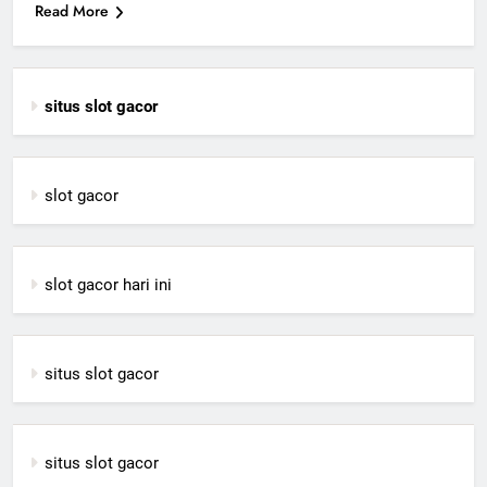
Read More
situs slot gacor
slot gacor
slot gacor hari ini
situs slot gacor
situs slot gacor