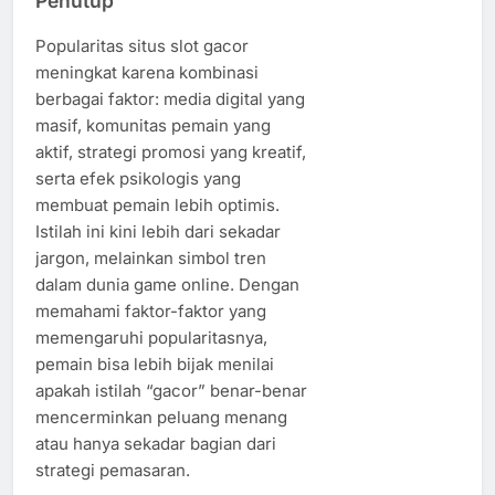
Penutup
Popularitas situs slot gacor
meningkat karena kombinasi
berbagai faktor: media digital yang
masif, komunitas pemain yang
aktif, strategi promosi yang kreatif,
serta efek psikologis yang
membuat pemain lebih optimis.
Istilah ini kini lebih dari sekadar
jargon, melainkan simbol tren
dalam dunia game online. Dengan
memahami faktor-faktor yang
memengaruhi popularitasnya,
pemain bisa lebih bijak menilai
apakah istilah “gacor” benar-benar
mencerminkan peluang menang
atau hanya sekadar bagian dari
strategi pemasaran.