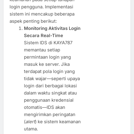
login pengguna. Implementasi
sistem ini mencakup beberapa
aspek penting berikut:
Monitoring Aktivitas Login
Secara Real-Time
Sistem IDS di KAYA787
memantau setiap
permintaan login yang
masuk ke server. Jika
terdapat pola login yang
tidak wajar—seperti upaya
login dari berbagai lokasi
dalam waktu singkat atau
penggunaan kredensial
otomatis—IDS akan
mengirimkan peringatan
(
alert
) ke sistem keamanan
utama.