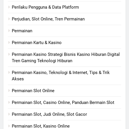
Perilaku Pengguna & Data Platform
Perjudian, Slot Online, Tren Permainan
Permainan
Permainan Kartu & Kasino
Permainan Kasino Strategi Bisnis Kasino Hiburan Digital
Tren Gaming Teknologi Hiburan
Permainan Kasino, Teknologi & Internet, Tips & Trik
Akses
Permainan Slot Online
Permainan Slot, Casino Online, Panduan Bermain Slot
Permainan Slot, Judi Online, Slot Gacor
Permainan Slot, Kasino Online