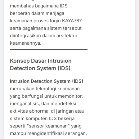
membahas bagaimana IDS
berperan dalam menjaga
keamanan proses login KAYA787
serta bagaimana sistem tersebut
diintegrasikan dalam arsitektur
keamanannya.
Konsep Dasar Intrusion
Detection System (IDS)
Intrusion Detection System (IDS)
merupakan teknologi keamanan
yang berfungsi untuk memonitor,
menganalisis, dan mendeteksi
aktivitas abnormal di jaringan atau
sistem komputer. IDS bekerja
seperti “sensor keamanan” yang
mampu mengidentifikasi serangan,