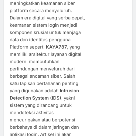
meningkatkan keamanan siber
platform secara menyeluruh.
Dalam era digital yang serba cepat,
keamanan sistem login menjadi
komponen krusial untuk menjaga
data dan identitas pengguna.
Platform seperti
KAYA787
, yang
memiliki arsitektur layanan digital
modern, membutuhkan
perlindungan menyeluruh dari
berbagai ancaman siber. Salah
satu lapisan pertahanan penting
yang digunakan adalah
Intrusion
Detection System (IDS)
, yakni
sistem yang dirancang untuk
mendeteksi aktivitas
mencurigakan atau berpotensi
berbahaya di dalam jaringan dan
aplikasi login. Artikel ini akan