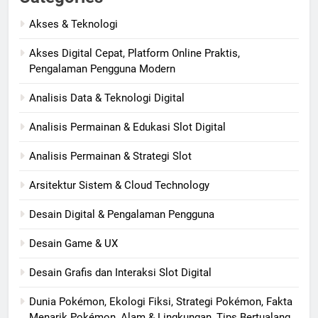
Akses & Teknologi
Akses Digital Cepat, Platform Online Praktis,
Pengalaman Pengguna Modern
Analisis Data & Teknologi Digital
Analisis Permainan & Edukasi Slot Digital
Analisis Permainan & Strategi Slot
Arsitektur Sistem & Cloud Technology
Desain Digital & Pengalaman Pengguna
Desain Game & UX
Desain Grafis dan Interaksi Slot Digital
Dunia Pokémon, Ekologi Fiksi, Strategi Pokémon, Fakta
Menarik Pokémon, Alam & Lingkungan, Tips Bertualang