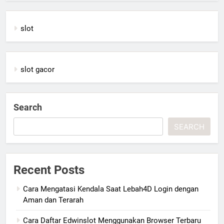
slot
slot gacor
Search
SEARCH
Recent Posts
Cara Mengatasi Kendala Saat Lebah4D Login dengan
Aman dan Terarah
Cara Daftar Edwinslot Menggunakan Browser Terbaru