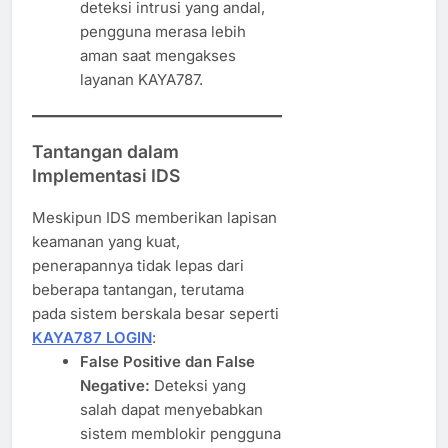
deteksi intrusi yang andal,
pengguna merasa lebih
aman saat mengakses
layanan KAYA787.
Tantangan dalam
Implementasi IDS
Meskipun IDS memberikan lapisan
keamanan yang kuat,
penerapannya tidak lepas dari
beberapa tantangan, terutama
pada sistem berskala besar seperti
KAYA787 LOGIN
:
False Positive dan False
Negative:
Deteksi yang
salah dapat menyebabkan
sistem memblokir pengguna