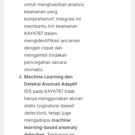
untuk menghasilkan analisis
keamanan yang
komprehensif. Integrasi ini
membantu tim keamanan
KAYA787 dalam
mengidentifikasi ancaman
dengan cepat dan
mengambil tindakan
pencegahan secara
otomatis.
Machine Learning dan
Deteksi Anomali Adaptif
IDS pada KAYA787 tidak
hanya menggunakan aturan
statis (
signature-based
detection
), tetapi juga
mengadopsi
machine
learning-based anomaly
detection
. Teknologi ini