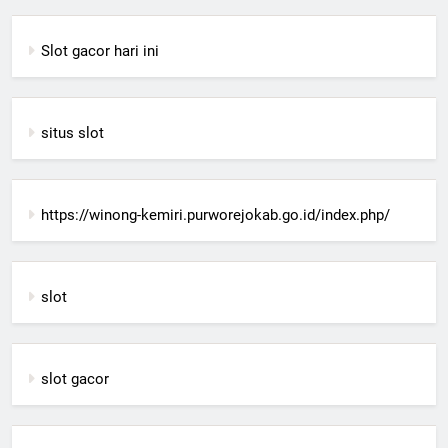
Slot gacor hari ini
situs slot
https://winong-kemiri.purworejokab.go.id/index.php/
slot
slot gacor